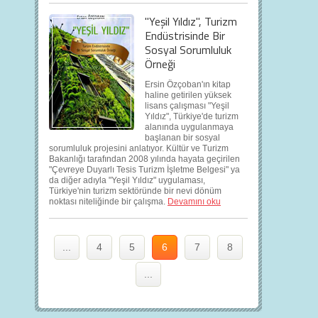
"Yeşil Yıldız", Turizm
Endüstrisinde Bir
Sosyal Sorumluluk
Örneği
Ersin Özçoban'ın kitap
haline getirilen yüksek
lisans çalışması "Yeşil
Yıldız", Türkiye'de turizm
alanında uygulanmaya
başlanan bir sosyal
sorumluluk projesini anlatıyor. Kültür ve Turizm
Bakanlığı tarafından 2008 yılında hayata geçirilen
"Çevreye Duyarlı Tesis Turizm İşletme Belgesi" ya
da diğer adıyla "Yeşil Yıldız" uygulaması,
Türkiye'nin turizm sektöründe bir nevi dönüm
noktası niteliğinde bir çalışma.
Devamını oku
...
4
5
6
7
8
...