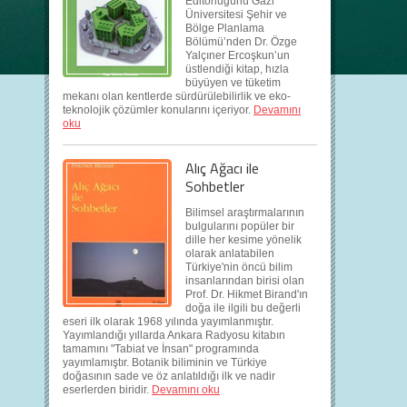
Editörlüğünü Gazi
Üniversitesi Şehir ve
Bölge Planlama
Bölümü’nden Dr. Özge
Yalçıner Ercoşkun’un
üstlendiği kitap, hızla
büyüyen ve tüketim
mekanı olan kentlerde sürdürülebilirlik ve eko-
teknolojik çözümler konularını içeriyor.
Devamını
oku
Alıç Ağacı ile
Sohbetler
Bilimsel araştırmalarının
bulgularını popüler bir
dille her kesime yönelik
olarak anlatabilen
Türkiye'nin öncü bilim
insanlarından birisi olan
Prof. Dr. Hikmet Birand'ın
doğa ile ilgili bu değerli
eseri ilk olarak 1968 yılında yayımlanmıştır.
Yayımlandığı yıllarda Ankara Radyosu kitabın
tamamını "Tabiat ve İnsan" programında
yayımlamıştır. Botanik biliminin ve Türkiye
doğasının sade ve öz anlatıldığı ilk ve nadir
eserlerden biridir.
Devamını oku