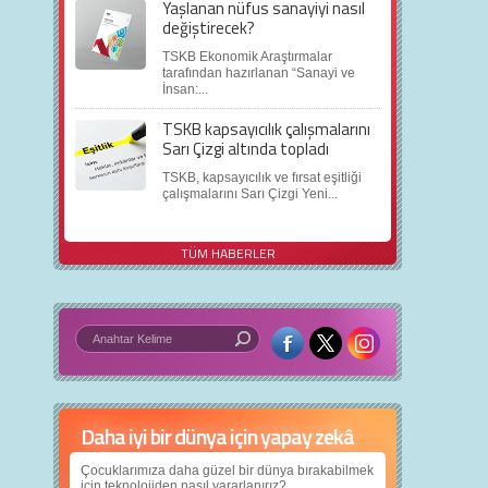
Yaşlanan nüfus sanayiyi nasıl
değiştirecek?
TSKB Ekonomik Araştırmalar
tarafından hazırlanan “Sanayi ve
İnsan:...
TSKB kapsayıcılık çalışmalarını
Sarı Çizgi altında topladı
TSKB, kapsayıcılık ve fırsat eşitliği
çalışmalarını Sarı Çizgi Yeni...
TÜM HABERLER
Daha iyi bir dünya için yapay zekâ
Çocuklarımıza daha güzel bir dünya bırakabilmek
için teknolojiden nasıl yararlanırız?