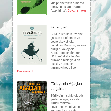
kütüphanemizin olmazsa
olmazı bir kitap, “Karbon
Ayak İziniz”.
Devamını oku
Ekoköyler
Sürdürülebilirlik üzerine
çalışan bir eğitmen ve
çevre aktivisti olan
Jonathan Dawson, kaleme
aldığı "Ekoköyler:
Sürdürülebilirliğin Yeni
Ufukları" kitabı ile tüm
dünyada hızla yayılan
ekoköy hareketini
tanıtmayı hedefliyor.
Devamını oku
Türkiye’nin Ağaçları
ve Çalıları
Türkiye’nin sahip olduğu
yüzlerce ağaç ve çalı
türünü tanıtmak,
sevdirmek ve böylece
korunmalarına katkı