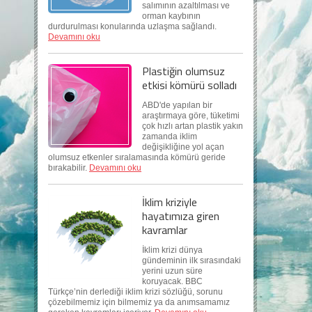
salımının azaltılması ve
orman kaybının
durdurulması konularında uzlaşma sağlandı.
Devamını oku
Plastiğin olumsuz
etkisi kömürü solladı
ABD'de yapılan bir
araştırmaya göre, tüketimi
çok hızlı artan plastik yakın
zamanda iklim
değişikliğine yol açan
olumsuz etkenler sıralamasında kömürü geride
bırakabilir.
Devamını oku
İklim kriziyle
hayatımıza giren
kavramlar
İklim krizi dünya
gündeminin ilk sırasındaki
yerini uzun süre
koruyacak. BBC
Türkçe’nin derlediği iklim krizi sözlüğü, sorunu
çözebilmemiz için bilmemiz ya da anımsamamız