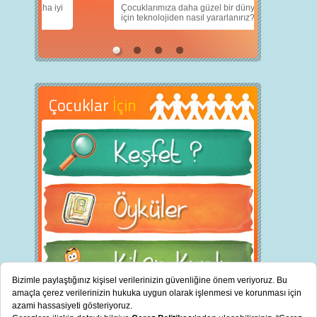
nın daha iyi
Çocuklarımıza daha güzel bir dünya bırakabilmek
için teknolojiden nasıl yararlanırız?
Çocuklar
İçin