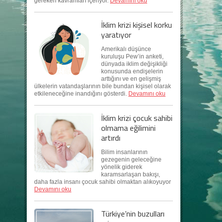
gereken kavramları içeriyor.
Devamını oku
İklim krizi kişisel korku
yaratıyor
Amerikalı düşünce
kuruluşu Pew’in anketi,
dünyada iklim değişikliği
konusunda endişelerin
arttığını ve en gelişmiş
ülkelerin vatandaşlarının bile bundan kişisel olarak
etkileneceğine inandığını gösterdi.
Devamını oku
İklim krizi çocuk sahibi
olmama eğilimini
artırdı
Bilim insanlarının
gezegenin geleceğine
yönelik giderek
karamsarlaşan bakışı,
daha fazla insanı çocuk sahibi olmaktan alıkoyuyor
Devamını oku
Türkiye’nin buzulları