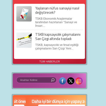
Yaşlanan nüfus sanayiyi nasıl
değiştirecek?
TSKB Ekonomik Araştırmalar
tarafından hazırlanan “Sanayi ve
İnsan:...
TSKB kapsayıcılık çalışmalarını
Sarı Çizgi altında topladı
TSKB, kapsayıcılık ve fırsat eşitliği
çalışmalarını Sarı Çizgi Yeni...
TÜM HABERLER
in 5 basit öneri
Daha iyi bir dünya için yapay zekâ