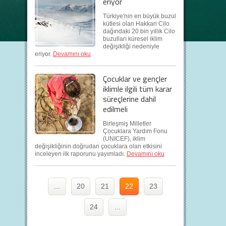
eriyor
Türkiye'nin en büyük buzul
kütlesi olan Hakkari Cilo
dağındaki 20 bin yıllık Cilo
buzulları küresel iklim
değişikliği nedeniyle
eriyor.
Devamını oku
Çocuklar ve gençler
iklimle ilgili tüm karar
süreçlerine dahil
edilmeli
Birleşmiş Milletler
Çocuklara Yardım Fonu
(UNICEF), iklim
değişikliğinin doğrudan çocuklara olan etkisini
inceleyen ilk raporunu yayımladı.
Devamını oku
...
20
21
22
23
24
...