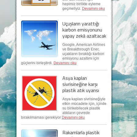
hepimiz birlikte eyleme
geçmeliyiz.
Devamını oku
Uçuşların yarattığı
karbon emisyonunu
yapay zekâ azaltacak
Google, American Airlines
ve Breakthrough Ener,
uçakların bıraktığı karbon
emisyonu azaltımı için
güçlerini birleştirdi.
Devamını oku
Asya kaplan
sivrisineğine karşı
plastik atık uyarısı
Asya kaplan sivrisineğiyle
etkin mücadele için, içinde
su birikebilecek plastik
atıkların çevrede
bırakılmaması gerekiyor
Devamını oku
Rakamlarla plastik