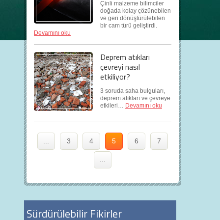
Çinli malzeme bilimciler
doğada kolay çözünebilen
ve geri dönüştürülebilen
bir cam türü geliştirdi.
Devamını oku
Deprem atıkları
çevreyi nasıl
etkiliyor?
3 soruda saha bulguları,
deprem atıkları ve çevreye
etkileri…
Devamını oku
...
3
4
5
6
7
...
Sürdürülebilir Fikirler