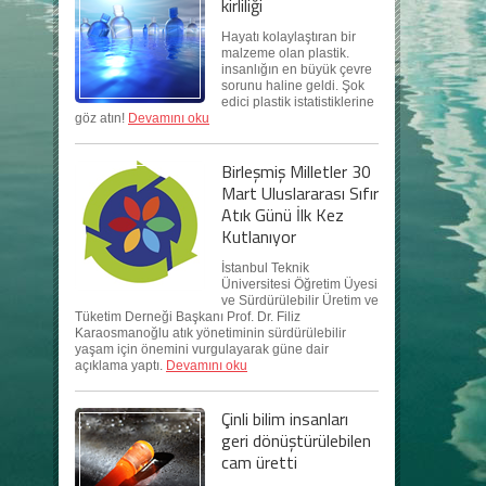
kirliliği
Hayatı kolaylaştıran bir
malzeme olan plastik.
insanlığın en büyük çevre
sorunu haline geldi. Şok
edici plastik istatistiklerine
göz atın!
Devamını oku
Birleşmiş Milletler 30
Mart Uluslararası Sıfır
Atık Günü İlk Kez
Kutlanıyor
İstanbul Teknik
Üniversitesi Öğretim Üyesi
ve Sürdürülebilir Üretim ve
Tüketim Derneği Başkanı Prof. Dr. Filiz
Karaosmanoğlu atık yönetiminin sürdürülebilir
yaşam için önemini vurgulayarak güne dair
açıklama yaptı.
Devamını oku
Çinli bilim insanları
geri dönüştürülebilen
cam üretti