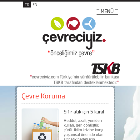
TR
EN
Çevre Koruma
Sıfır atık için 5 kural
Reddet, azalt, yeniden
kullan, geri dönüştür,
çürüt. İklim krizine karşı
yaşamsal önemde olan
sıfır atık hedefi için