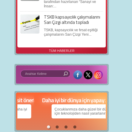
tarafından hazırlanan “Sanayi ve
İnsan:...
TSKB kapsayıcılık çalışmalarını
Sarı Çizgi altında topladı
TSKB, kapsayıcılık ve fırsat eşitliği
çalışmalarını Sarı Çizgi Yeni...
TÜM HABERLER
in 5 basit öneri
Daha iyi bir dünya için yapay zekâ
nın daha iyi
Çocuklarımıza daha güzel bir dünya bırakabilmek
için teknolojiden nasıl yararlanırız?