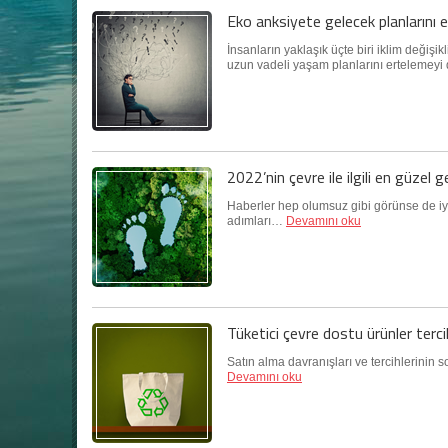
Eko anksiyete gelecek planlarını e
İnsanların yaklaşık üçte biri iklim değiş
uzun vadeli yaşam planlarını ertelemeyi
2022’nin çevre ile ilgili en güzel g
Haberler hep olumsuz gibi görünse de iyi 
adımları…
Devamını oku
Tüketici çevre dostu ürünler terci
Satın alma davranışları ve tercihlerinin s
Devamını oku