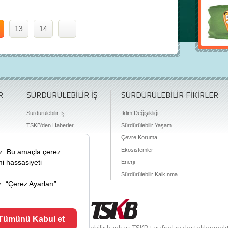
13
14
...
R
SÜRDÜRÜLEBİLİR İŞ
SÜRDÜRÜLEBİLİR FİKİRLER
Sürdürülebilir İş
İklim Değişikliği
TSKB'den Haberler
Sürdürülebilir Yaşam
Finansman Olanakları
Çevre Koruma
Ekosistemler
Enerji
Sürdürülebilir Kalkınma
ciyiz.com Türkiye’nin sürdürülebilir bankası TSKB tarafından desteklenmek