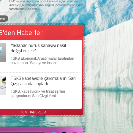
BM’nin son raporuna göre küresel açlık azalıyor.
Ancak 2,69 milyar insan sağlıklı beslenemiyor. Gıda
sistemindeki neden...
eler
B'den Haberler
Yaşlanan nüfus sanayiyi nasıl
değiştirecek?
TSKB Ekonomik Araştırmalar tarafından
hazırlanan “Sanayi ve İnsan:...
TSKB kapsayıcılık çalışmalarını Sarı
Çizgi altında topladı
TSKB, kapsayıcılık ve fırsat eşitliği
çalışmalarını Sarı Çizgi Yeni...
TÜM HABERLER