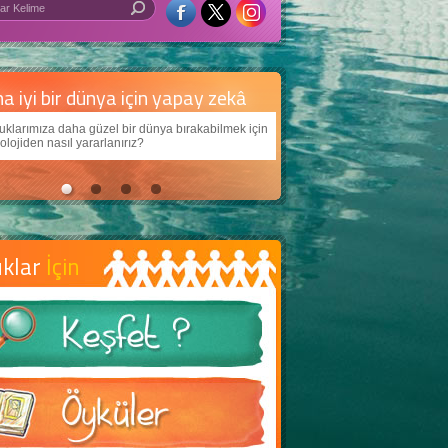
 iyi bir dünya için yapay zekâ
arımıza daha güzel bir dünya bırakabilmek için
jiden nasıl yararlanırız?
uklar
İçin