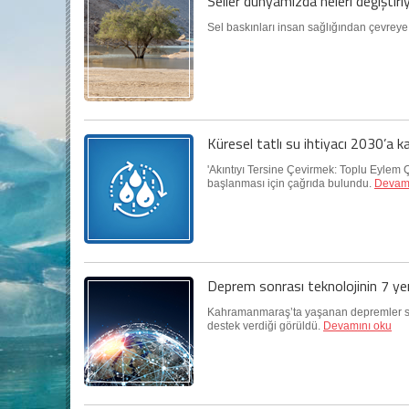
Seller dünyamızda neleri değiştiri
Sel baskınları insan sağlığından çevreye 
Küresel tatlı su ihtiyacı 2030’a 
'Akıntıyı Tersine Çevirmek: Toplu Eylem Ç
başlanması için çağrıda bulundu.
Devamı
Deprem sonrası teknolojinin 7 yeni
Kahramanmaraş’ta yaşanan depremler sonr
destek verdiği görüldü.
Devamını oku