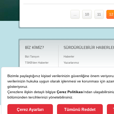
...
10
11
12
BİZ KİMİZ?
SÜRDÜRÜLEBİLİR HABERLE
Bizi Tanıyın
Haberler
TSKB'den Haberler
Yazarlarımız
Sıkça Sorulan Sorular
Röportajlar
Basın Odası
Sürdürülebilirlik Kütüphanesi
Bize Ulaşın
Karbon Sayacı
Politikalarımız
"
cevre