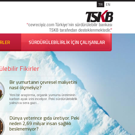
TR
EN
İRLER
SÜRDÜRÜLEBİLİRLİK İÇİN ÇALIŞANLAR
lebilir Fikirler
Bir yumurtanın çevresel maliyetini
nasıl ölçmeliyiz?
Yeni bir araştırma, organik yumurta üretiminin
karbon ayak izini inceliyor. Peki sürdürülebilirlik
yalnızca sera gazı...
Dünya yeterince gıda üretiyor. Peki
neden 2,69 milyar insan sağlıklı
beslenemiyor?