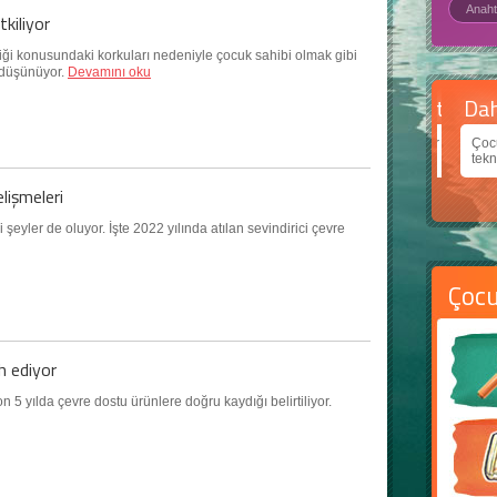
tkiliyor
ikliği konusundaki korkuları nedeniyle çocuk sahibi olmak gibi
 düşünüyor.
Devamını oku
Daha
Çocukl
teknolo
elişmeleri
şeyler de oluyor. İşte 2022 yılında atılan sevindirici çevre
Çoc
h ediyor
on 5 yılda çevre dostu ürünlere doğru kaydığı belirtiliyor.