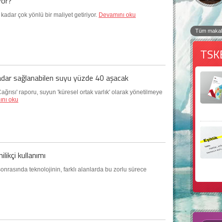
yor?
kadar çok yönlü bir maliyet getiriyor.
Devamını oku
Tüm makal
TSK
kadar sağlanabilen suyu yüzde 40 aşacak
ağrısı' raporu, suyun 'küresel ortak varlık' olarak yönetilmeye
nı oku
likçi kullanımı
asında teknolojinin, farklı alanlarda bu zorlu sürece