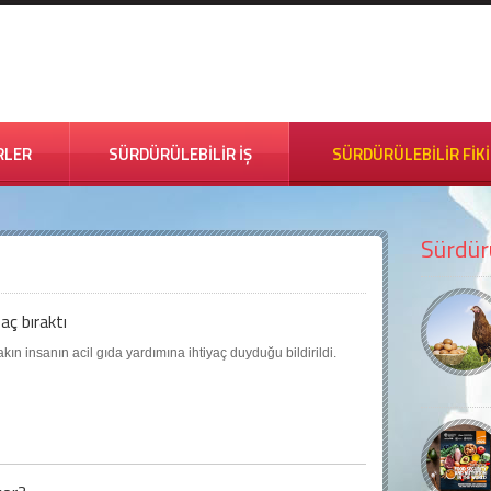
RLER
SÜRDÜRÜLEBİLİR İŞ
SÜRDÜRÜLEBİLİR FİK
Sürdürü
aç bıraktı
ın insanın acil gıda yardımına ihtiyaç duyduğu bildirildi.