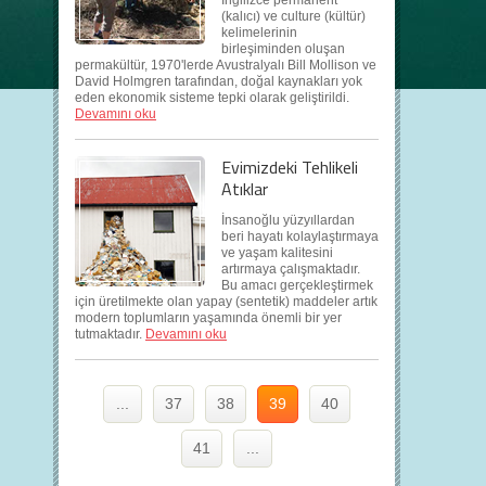
İngilizce permanent
(kalıcı) ve culture (kültür)
kelimelerinin
birleşiminden oluşan
permakültür, 1970'lerde Avustralyalı Bill Mollison ve
David Holmgren tarafından, doğal kaynakları yok
eden ekonomik sisteme tepki olarak geliştirildi.
Devamını oku
Evimizdeki Tehlikeli
Atıklar
İnsanoğlu yüzyıllardan
beri hayatı kolaylaştırmaya
ve yaşam kalitesini
artırmaya çalışmaktadır.
Bu amacı gerçekleştirmek
için üretilmekte olan yapay (sentetik) maddeler artık
modern toplumların yaşamında önemli bir yer
tutmaktadır.
Devamını oku
...
37
38
39
40
41
...