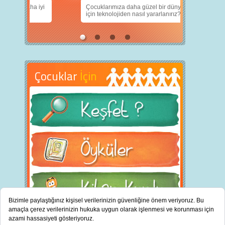
nın daha iyi
Çocuklarımıza daha güzel bir dünya bırakabilmek
için teknolojiden nasıl yararlanırız?
Çocuklar
İçin