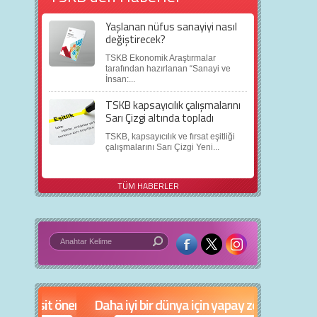
Yaşlanan nüfus sanayiyi nasıl
değiştirecek?
TSKB Ekonomik Araştırmalar
tarafından hazırlanan “Sanayi ve
İnsan:...
TSKB kapsayıcılık çalışmalarını
Sarı Çizgi altında topladı
TSKB, kapsayıcılık ve fırsat eşitliği
çalışmalarını Sarı Çizgi Yeni...
TÜM HABERLER
in 5 basit öneri
Daha iyi bir dünya için yapay zekâ