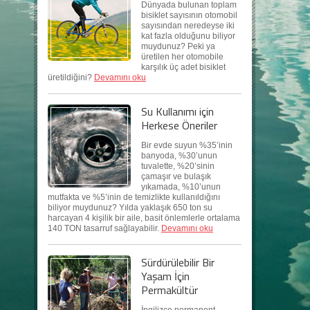
Dünyada bulunan toplam
bisiklet sayısının otomobil
sayısından neredeyse iki
kat fazla olduğunu biliyor
muydunuz? Peki ya
üretilen her otomobile
karşılık üç adet bisiklet
üretildiğini?
Devamını oku
Su Kullanımı için
Herkese Öneriler
Bir evde suyun %35’inin
banyoda, %30’unun
tuvalette, %20’sinin
çamaşır ve bulaşık
yıkamada, %10’unun
mutfakta ve %5’inin de temizlikte kullanıldığını
biliyor muydunuz? Yılda yaklaşık 650 ton su
harcayan 4 kişilik bir aile, basit önlemlerle ortalama
140 TON tasarruf sağlayabilir.
Devamını oku
Sürdürülebilir Bir
Yaşam İçin
Permakültür