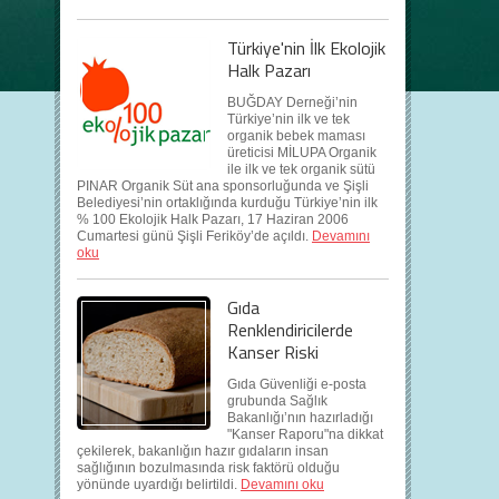
Türkiye'nin İlk Ekolojik
Halk Pazarı
BUĞDAY Derneği’nin
Türkiye’nin ilk ve tek
organik bebek maması
üreticisi MİLUPA Organik
ile ilk ve tek organik sütü
PINAR Organik Süt ana sponsorluğunda ve Şişli
Belediyesi’nin ortaklığında kurduğu Türkiye’nin ilk
% 100 Ekolojik Halk Pazarı, 17 Haziran 2006
Cumartesi günü Şişli Feriköy’de açıldı.
Devamını
oku
Gıda
Renklendiricilerde
Kanser Riski
Gıda Güvenliği e-posta
grubunda Sağlık
Bakanlığı’nın hazırladığı
"Kanser Raporu"na dikkat
çekilerek, bakanlığın hazır gıdaların insan
sağlığının bozulmasında risk faktörü olduğu
yönünde uyardığı belirtildi.
Devamını oku