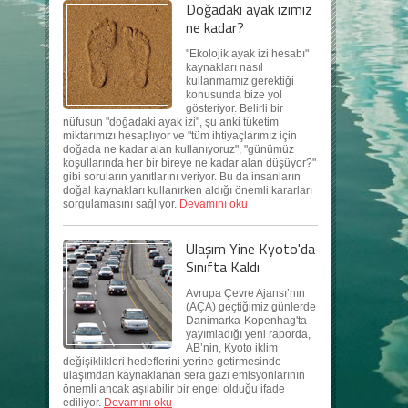
Doğadaki ayak izimiz
ne kadar?
"Ekolojik ayak izi hesabı"
kaynakları nasıl
kullanmamız gerektiği
konusunda bize yol
gösteriyor. Belirli bir
nüfusun "doğadaki ayak izi", şu anki tüketim
miktarımızı hesaplıyor ve "tüm ihtiyaçlarımız için
doğada ne kadar alan kullanıyoruz", "günümüz
koşullarında her bir bireye ne kadar alan düşüyor?"
gibi soruların yanıtlarını veriyor. Bu da insanların
doğal kaynakları kullanırken aldığı önemli kararları
sorgulamasını sağlıyor.
Devamını oku
Ulaşım Yine Kyoto'da
Sınıfta Kaldı
Avrupa Çevre Ajansı’nın
(AÇA) geçtiğimiz günlerde
Danimarka-Kopenhag'ta
yayımladığı yeni raporda,
AB’nin, Kyoto iklim
değişiklikleri hedeflerini yerine getirmesinde
ulaşımdan kaynaklanan sera gazı emisyonlarının
önemli ancak aşılabilir bir engel olduğu ifade
ediliyor.
Devamını oku