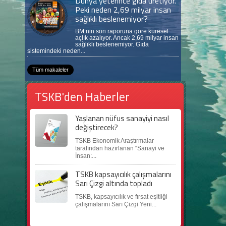
Dünya yeterince gıda üretiyor.
Peki neden 2,69 milyar insan
sağlıklı beslenemiyor?
BM’nin son raporuna göre küresel
açlık azalıyor. Ancak 2,69 milyar insan
sağlıklı beslenemiyor. Gıda
sistemindeki neden...
Tüm makaleler
TSKB'den Haberler
Yaşlanan nüfus sanayiyi nasıl
değiştirecek?
TSKB Ekonomik Araştırmalar
tarafından hazırlanan “Sanayi ve
İnsan:...
TSKB kapsayıcılık çalışmalarını
Sarı Çizgi altında topladı
TSKB, kapsayıcılık ve fırsat eşitliği
çalışmalarını Sarı Çizgi Yeni...