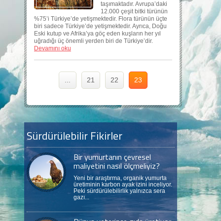
taşımaktadır. Avrupa’daki
12.000 çeşit bitki türünün
%75’i Türkiye’de yetişmektedir. Flora türünün üçte
biri sadece Türkiye’de yetişmektedir. Ayrıca, Doğu
Eski kutup ve Afrika’ya göç eden kuşların her yıl
uğradığı üç önemli yerden biri de Türkiye’dir.
Devamını oku
...
21
22
23
Sürdürülebilir Fikirler
Bir yumurtanın çevresel
maliyetini nasıl ölçmeliyiz?
Yeni bir araştırma, organik yumurta
üretiminin karbon ayak izini inceliyor.
Peki sürdürülebilirlik yalnızca sera
gazı...