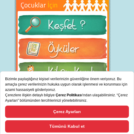
Çocuklar
İçin
BİZ KİMİZ?