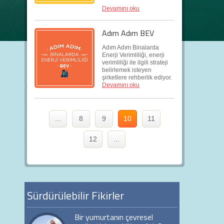
Devamını oku
Adım Adım BEV
Adım Adım Binalarda
Enerji Verimliliği, enerji
verimliliği ile ilgili strateji
belirlemek isteyen
şirketlere rehberlik ediyor.
Devamını oku
...
8
9
10
11
12
...
Sürdürülebilir Fikirler
Bir yumurtanın çevresel