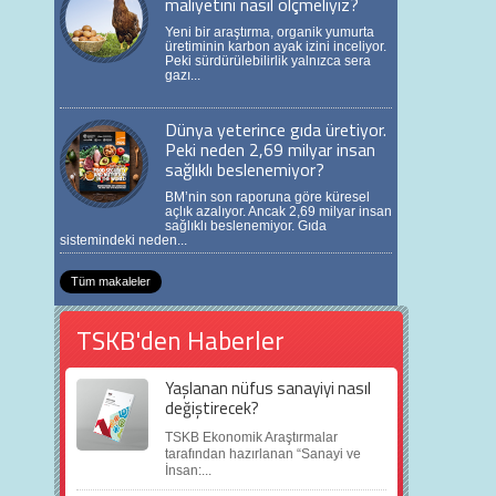
maliyetini nasıl ölçmeliyiz?
Yeni bir araştırma, organik yumurta
üretiminin karbon ayak izini inceliyor.
Peki sürdürülebilirlik yalnızca sera
gazı...
Dünya yeterince gıda üretiyor.
Peki neden 2,69 milyar insan
sağlıklı beslenemiyor?
BM’nin son raporuna göre küresel
açlık azalıyor. Ancak 2,69 milyar insan
sağlıklı beslenemiyor. Gıda
sistemindeki neden...
Tüm makaleler
TSKB'den Haberler
Yaşlanan nüfus sanayiyi nasıl
değiştirecek?
TSKB Ekonomik Araştırmalar
tarafından hazırlanan “Sanayi ve
İnsan:...