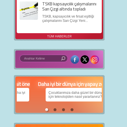
TSKB kapsayıcılık çalışmalarını
Sarı Çizgi altında topladı
TSKB, kapsayıcılık ve fırsat eşitliği
çalışmalarını Sarı Çizgi Yeni...
TÜM HABERLER
in 5 basit öneri
Daha iyi bir dünya için yapay zekâ
nın daha iyi
Çocuklarımıza daha güzel bir dünya bırakabilmek
için teknolojiden nasıl yararlanırız?