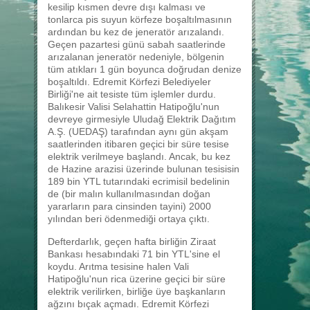
kesilip kısmen devre dışı kalması ve
tonlarca pis suyun körfeze boşaltılmasının
ardından bu kez de jeneratör arızalandı.
Geçen pazartesi günü sabah saatlerinde
arızalanan jeneratör nedeniyle, bölgenin
tüm atıkları 1 gün boyunca doğrudan denize
boşaltıldı. Edremit Körfezi Belediyeler
Birliği'ne ait tesiste tüm işlemler durdu.
Balıkesir Valisi Selahattin Hatipoğlu'nun
devreye girmesiyle Uludağ Elektrik Dağıtım
A.Ş. (UEDAŞ) tarafından aynı gün akşam
saatlerinden itibaren geçici bir süre tesise
elektrik verilmeye başlandı. Ancak, bu kez
de Hazine arazisi üzerinde bulunan tesisisin
189 bin YTL tutarındaki ecrimisil bedelinin
de (bir malın kullanılmasından doğan
yararların para cinsinden tayini) 2000
yılından beri ödenmediği ortaya çıktı.
Defterdarlık, geçen hafta birliğin Ziraat
Bankası hesabındaki 71 bin YTL'sine el
koydu. Arıtma tesisine halen Vali
Hatipoğlu'nun rica üzerine geçici bir süre
elektrik verilirken, birliğe üye başkanların
ağzını bıçak açmadı. Edremit Körfezi