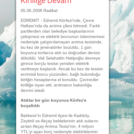
05.06.2008 Radikal
EDREMİT - Edremit Körfezi'nde, Çevre
Haftası'nda da arıtma çilesi bitmedi. Farklı
partilerden olan belediye başkanlarının
çekişmesi ve elektrik borcunun ödenmemesi
nedeniyle çalıştırılamayan arıtma tesisinde,
bu kez de jeneratörler bozuldu, 1 gün
boyunca tonlarca atık su doğrudan denize
döküldü. Vali Selahattin Hatipoğlu devreye
girince borçlu tesise yeniden elektrik
verilmeye başlandı. Ancak bu kez de tesisin
ecrimisil borcu yüzünden, bağlı bulunduğu
birliğin hesaplarına el konuldu. Çevreciler
kirliliğe isyan etti, arıtmanın bakanlığa
devrini istedi.
Atıklar bir gün boyunca Körfez'e
boşaltıldı
Balıkesir'in Edremit ilçesi ile Kadıköy,
Zeytinli ve Akçay beldelerinin atık sularını
arıtan Akçay Arıtma Tesisi'nin, 4 milyon
YTL'yi aşan borç nedeniyle elektriklerinin