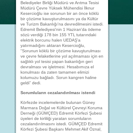
Belediyeler Birliği Müdürü ve Arıtma Tesisi
Müdürü Çevre Yüksek Mühendisi İlknur
Kesercioğlu ise sorunun bir an önce köklü
bir çözüme kavuşturulmasını ya da Kültür
ve Turizm Bakanlığı'na devredilmesini istedi.
Edremit Belediyesi'nin 1 Haziran'da ödeme
sözü verdiği 178 bin 155 YTL tutarındaki
elektrik borcunu halen UEDAŞ'a
yatırmadığını aktaran Kesercioğlu,
“Sorunun köklü bir çözüme kavuşturulması
ve çevre felaketlerine yol açılmaması için en
sağlıklı yol tesisi yapan bakanlığın geri
devralması ve işletmesi. Hesabımıza el
konulması da zaten tamamen elimizi
kolumuzu bağladı. Sorun kangren haline
geldi” dedi.
Sorumluların cezalandırılması istendi
Körfezde incelemelerde bulunan Güney
Marmara Doğal ve Kültürel Çevreyi Koruma
Derneği (GÜMÇED) Edremit Körfezi Şubesi
üyeleri de kirliliği yaratan sorumluların
cezalandırılmasını istedi. GÜMÇED Edremit
Körfezi Şubesi Başkanı Mehmet Akif Öznal,