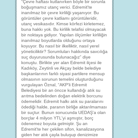
“Çevre haftası kutlanırken böyle bir sorunla
boğuşmamız utanç verici. Edremit'te
inanılmaz bir çevre kirliliği yaşanıyor. Bu
görüntüler çevre katliamı görüntüleridir,
utanç vesikasıdır. Kimse körfezi kirletemez,
buna hakkı yok. Bu kirlilik telafisi olmayacak
bir noktaya gidiyor. Yapılan ölçümler kirliliğin
inanılmaz boyutlarda olduğunu ortaya
koyuyor. Bu nasıl bir ilkelliktir, nasıl yerel
yöneticiliktir? Sorumluları hakkında savcılığa
suç duyurusunda bulunacağız” diye
konuştu. Birlikte yer alan Edremit ilçesi ile
Kadıköy, Zeytinli ve Akçay belde belediye
başkanlarının farklı siyasi partilere mensup
olmasının sorunun temelini oluşturduğunu
vurgulayan Öznal, “AKP'li Edremit
Belediyesi bir an öncce kullandığı atık su
arıtma bedelinden doğan elektrik borcunu
ödemelidir. Edremit halkı atık su paralarını
ödediği halde, paranın birliğe aktarılmaması
bir suçtur. Bunun sonucunda UEDAŞ'a olan
borçlar 4 milyon YTL'yi aşmıştır, borç
ödenemez boyuta gelmiştir. Şu an
Edremit'te her çekilen sifon, kanalizasyona
giden her atık çayla buluşup denizimize