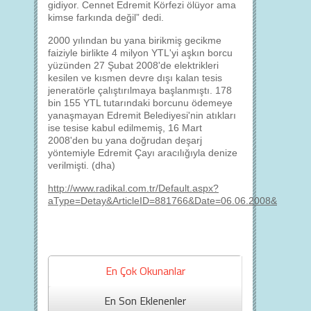
gidiyor. Cennet Edremit Körfezi ölüyor ama
kimse farkında değil” dedi.
2000 yılından bu yana birikmiş gecikme
faiziyle birlikte 4 milyon YTL'yi aşkın borcu
yüzünden 27 Şubat 2008'de elektrikleri
kesilen ve kısmen devre dışı kalan tesis
jeneratörle çalıştırılmaya başlanmıştı. 178
bin 155 YTL tutarındaki borcunu ödemeye
yanaşmayan Edremit Belediyesi'nin atıkları
ise tesise kabul edilmemiş, 16 Mart
2008'den bu yana doğrudan deşarj
yöntemiyle Edremit Çayı aracılığıyla denize
verilmişti. (dha)
http://www.radikal.com.tr/Default.aspx?
aType=Detay&ArticleID=881766&Date=06.06.2008&Catego
En Çok Okunanlar
En Son Eklenenler