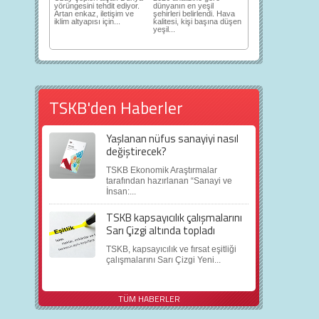
yörüngesini tehdit ediyor.
dünyanın en yeşil
Artan enkaz, iletişim ve
şehirleri belirlendi. Hava
iklim altyapısı için...
kalitesi, kişi başına düşen
yeşil...
TSKB'den Haberler
Yaşlanan nüfus sanayiyi nasıl
değiştirecek?
TSKB Ekonomik Araştırmalar
tarafından hazırlanan “Sanayi ve
İnsan:...
TSKB kapsayıcılık çalışmalarını
Sarı Çizgi altında topladı
TSKB, kapsayıcılık ve fırsat eşitliği
çalışmalarını Sarı Çizgi Yeni...
TÜM HABERLER