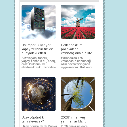
BM raporu uyarıyor:
Hollanda iklim
Yapay zekânın fiziksel
politikalarını
dünyadaki etkisi...
vatandaşlarla birlikte...
BM’nin yeni raporu,
Hollanda’da 175
yapay zekânın su, enerji,
vatandaşın hazırladığı
arazi kullanımı ve
iklim önerilerinin yarısı
elektronik atık üzerindeki
uygulanacak. Katılımcı
ortaya...
demokrasi,...
Uzay çöpünü kim
2026’nın en yeşil
temizleyecek?
şehirleri açıklandı
Uzay çöpleri alçak Dünya
2026 analizine göre