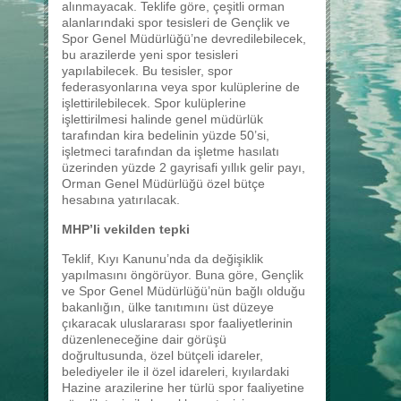
alınmayacak. Teklife göre, çeşitli orman
alanlarındaki spor tesisleri de Gençlik ve
Spor Genel Müdürlüğü’ne devredilebilecek,
bu arazilerde yeni spor tesisleri
yapılabilecek. Bu tesisler, spor
federasyonlarına veya spor kulüplerine de
işlettirilebilecek. Spor kulüplerine
işlettirilmesi halinde genel müdürlük
tarafından kira bedelinin yüzde 50’si,
işletmeci tarafından da işletme hasılatı
üzerinden yüzde 2 gayrisafi yıllık gelir payı,
Orman Genel Müdürlüğü özel bütçe
hesabına yatırılacak.
MHP’li vekilden tepki
Teklif, Kıyı Kanunu’nda da değişiklik
yapılmasını öngörüyor. Buna göre, Gençlik
ve Spor Genel Müdürlüğü’nün bağlı olduğu
bakanlığın, ülke tanıtımını üst düzeye
çıkaracak uluslararası spor faaliyetlerinin
düzenleneceğine dair görüşü
doğrultusunda, özel bütçeli idareler,
belediyeler ile il özel idareleri, kıyılardaki
Hazine arazilerine her türlü spor faaliyetine