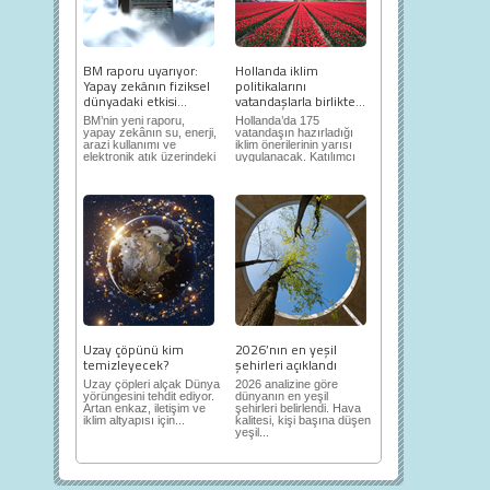
BM raporu uyarıyor:
Hollanda iklim
Yapay zekânın fiziksel
politikalarını
dünyadaki etkisi...
vatandaşlarla birlikte...
BM’nin yeni raporu,
Hollanda’da 175
yapay zekânın su, enerji,
vatandaşın hazırladığı
arazi kullanımı ve
iklim önerilerinin yarısı
elektronik atık üzerindeki
uygulanacak. Katılımcı
ortaya...
demokrasi,...
Uzay çöpünü kim
2026’nın en yeşil
temizleyecek?
şehirleri açıklandı
Uzay çöpleri alçak Dünya
2026 analizine göre
yörüngesini tehdit ediyor.
dünyanın en yeşil
Artan enkaz, iletişim ve
şehirleri belirlendi. Hava
iklim altyapısı için...
kalitesi, kişi başına düşen
yeşil...