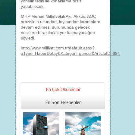
yönelik tesis ile konaklama tesisi
yapabilecek.
MHP Mersin Milletvekili Akif Akkuş, AOÇ
arazisinin ucundan, kıyısından kırpmalara
devam edilmesi durumunda gelecek
nesillere bırakılacak yer kalmayacağını
söyledi.
http://www.milliyet.com.tr/default.aspx?
aType=HaberDetay&Kategori=guncel&ArticleID=894316&D
En Çok Okunanlar
En Son Eklenenler