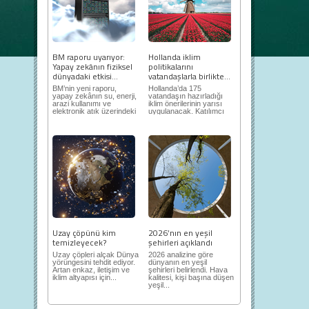
BM raporu uyarıyor:
Hollanda iklim
Yapay zekânın fiziksel
politikalarını
dünyadaki etkisi...
vatandaşlarla birlikte...
BM’nin yeni raporu,
Hollanda’da 175
yapay zekânın su, enerji,
vatandaşın hazırladığı
arazi kullanımı ve
iklim önerilerinin yarısı
elektronik atık üzerindeki
uygulanacak. Katılımcı
ortaya...
demokrasi,...
Uzay çöpünü kim
2026’nın en yeşil
temizleyecek?
şehirleri açıklandı
Uzay çöpleri alçak Dünya
2026 analizine göre
yörüngesini tehdit ediyor.
dünyanın en yeşil
Artan enkaz, iletişim ve
şehirleri belirlendi. Hava
iklim altyapısı için...
kalitesi, kişi başına düşen
yeşil...