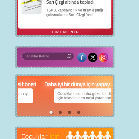
Sarı Çizgi altında topladı
TSKB, kapsayıcılık ve fırsat eşitliği
çalışmalarını Sarı Çizgi Yeni...
TÜM HABERLER
in 5 basit öneri
Daha iyi bir dünya için yapay zekâ
nın daha iyi
Çocuklarımıza daha güzel bir dünya bırakabilmek
için teknolojiden nasıl yararlanırız?
Çocuklar
İçin