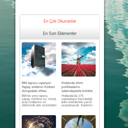
En Çok Okunanlar
En Son Eklenenler
BM raporu uyarıyor:
Hollanda iklim
Yapay zekânın fiziksel
politikalarını
dünyadaki etkisi...
vatandaşlarla birlikte...
BM’nin yeni raporu,
Hollanda’da 175
yapay zekânın su, enerji,
vatandaşın hazırladığı
arazi kullanımı ve
iklim önerilerinin yarısı
elektronik atık üzerindeki
uygulanacak. Katılımcı
ortaya...
demokrasi,...