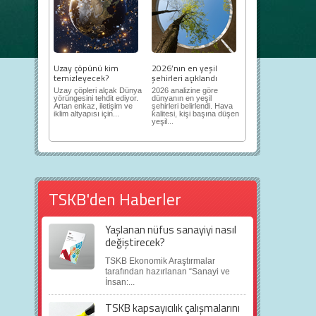
Uzay çöpünü kim
2026’nın en yeşil
temizleyecek?
şehirleri açıklandı
Uzay çöpleri alçak Dünya
2026 analizine göre
yörüngesini tehdit ediyor.
dünyanın en yeşil
Artan enkaz, iletişim ve
şehirleri belirlendi. Hava
iklim altyapısı için...
kalitesi, kişi başına düşen
yeşil...
TSKB'den Haberler
Yaşlanan nüfus sanayiyi nasıl
değiştirecek?
TSKB Ekonomik Araştırmalar
tarafından hazırlanan “Sanayi ve
İnsan:...
TSKB kapsayıcılık çalışmalarını