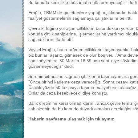
Bu konuda kesinlikle müsamaha göstermeyeceğiz" dedi.
Eroğlu, TBMM’de gazetecilere yaptığı açıklamada, balık ç
faaliyet göstermelerini sağlamaya çalıştıklarını belirtti.
Çevre kirliliğine yol açan çiftliklerin bulundukları yerde
konuda çiftlik sahiplerine, işletmecilerine yardımcı oldukla
sağladıklarını ifade etti.
Veysel Eroğlu, buna rağmen çiftliklerini taşımayanlar bul
biz bunları aşarız, gitmesek de olur boş ver...’ Ama devlet
saati söyledim. ’30 Mart’ta 16.59 son saat’ diye söyledi
göstermeyeceğiz" dedi.
Sürenin bitmesine rağmen çiftliklerini taşımayanlara gere
"Önce birinci kademe ceza vereceğiz. Sonra cezayı katlay
Üstelik yüzde 50 fazlasıyla taşıma maliyetlerini alacağız
Onlar da ceza kesebilecek" diye konuştu.
Balık üretimine karşı olmadıklarını, ancak çevre temizliği
sahiplerinin de bu konuda duyarlı olmaları gerektiğini sö
Haberin sayfasına ulaşmak için tıklayınız