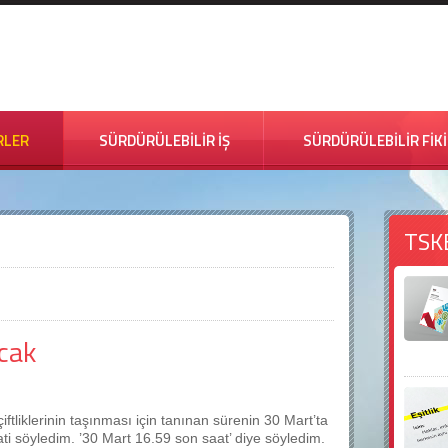
RLER
SÜRDÜRÜLEBİLİR İŞ
SÜRDÜRÜLEBİLİR FİK
TSK
acak
liklerinin taşınması için tanınan sürenin 30 Mart’ta
ati söyledim. ’30 Mart 16.59 son saat’ diye söyledim.