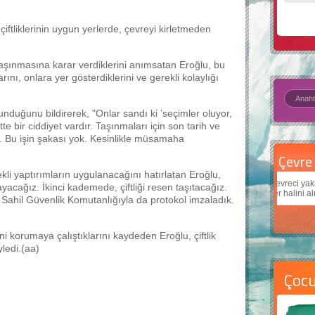
iftliklerinin uygun yerlerde, çevreyi kirletmeden
n taşınmasına karar verdiklerini anımsatan Eroğlu, bu
rını, onlara yer gösterdiklerini ve gerekli kolaylığı
unduğunu bildirerek, "Onlar sandı ki ’seçimler oluyor,
te bir ciddiyet vardır. Taşınmaları için son tarih ve
m. Bu işin şakası yok. Kesinlikle müsamaha
Çevre için 5 basit öneri
Daha
kli yaptırımların uygulanacağını hatırlatan Eroğlu,
Çevreci yaklaşımlar
sayesinde dünyanın daha iyi bir
Çocukl
acağız. İkinci kademede, çiftliği resen taşıtacağız.
yer halini alması mümkün.
teknolo
. Sahil Güvenlik Komutanlığıyla da protokol imzaladık.
ni korumaya çalıştıklarını kaydeden Eroğlu, çiftlik
yledi.(aa)
Çoc