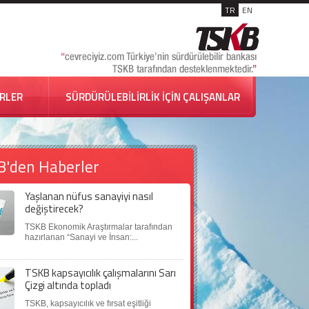
TR
EN
İRLER
SÜRDÜRÜLEBİLİRLİK İÇİN ÇALIŞANLAR
B'den Haberler
Yaşlanan nüfus sanayiyi nasıl
değiştirecek?
TSKB Ekonomik Araştırmalar tarafından
hazırlanan “Sanayi ve İnsan:...
TSKB kapsayıcılık çalışmalarını Sarı
Çizgi altında topladı
TSKB, kapsayıcılık ve fırsat eşitliği