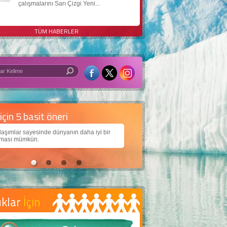
çalışmalarını Sarı Çizgi Yeni...
TÜM HABERLER
 iyi bir dünya için yapay zekâ
arımıza daha güzel bir dünya bırakabilmek için
jiden nasıl yararlanırız?
uklar
İçin