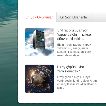
En Çok Okunanlar
En Son Eklenenler
BM raporu uyarıyor:
Yapay zekânın fiziksel
dünyadaki etkisi...
BM’nin yeni raporu, yapay
zekânın su, enerji, arazi
kullanımı ve elektronik atık
üzerindeki ortaya...
Uzay çöpünü kim
temizleyecek?
Uzay çöpleri alçak Dünya
yörüngesini tehdit ediyor. Artan
enkaz, iletişim ve iklim altyapısı
için...