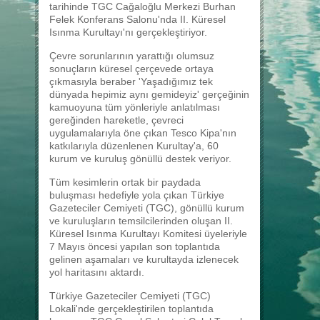
tarihinde TGC Cağaloğlu Merkezi Burhan
Felek Konferans Salonu'nda II. Küresel
Isınma Kurultayı'nı gerçekleştiriyor.
Çevre sorunlarının yarattığı olumsuz
sonuçların küresel çerçevede ortaya
çıkmasıyla beraber 'Yaşadığımız tek
dünyada hepimiz aynı gemideyiz' gerçeğinin
kamuoyuna tüm yönleriyle anlatılması
gereğinden hareketle, çevreci
uygulamalarıyla öne çıkan Tesco Kipa'nın
katkılarıyla düzenlenen Kurultay'a, 60
kurum ve kuruluş gönüllü destek veriyor.
Tüm kesimlerin ortak bir paydada
buluşması hedefiyle yola çıkan Türkiye
Gazeteciler Cemiyeti (TGC), gönüllü kurum
ve kuruluşların temsilcilerinden oluşan II.
Küresel Isınma Kurultayı Komitesi üyeleriyle
7 Mayıs öncesi yapılan son toplantıda
gelinen aşamaları ve kurultayda izlenecek
yol haritasını aktardı.
Türkiye Gazeteciler Cemiyeti (TGC)
Lokali'nde gerçekleştirilen toplantıda