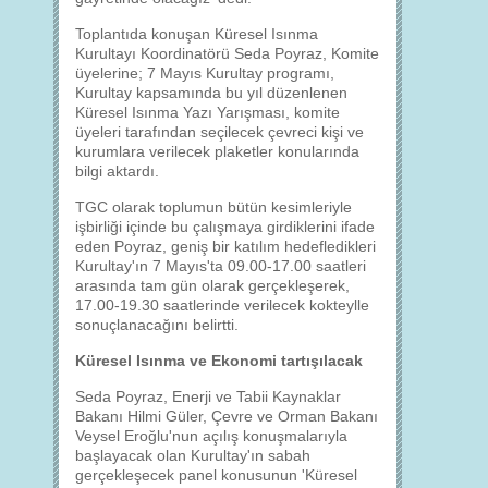
Toplantıda konuşan Küresel Isınma
Kurultayı Koordinatörü Seda Poyraz, Komite
üyelerine; 7 Mayıs Kurultay programı,
Kurultay kapsamında bu yıl düzenlenen
Küresel Isınma Yazı Yarışması, komite
üyeleri tarafından seçilecek çevreci kişi ve
kurumlara verilecek plaketler konularında
bilgi aktardı.
TGC olarak toplumun bütün kesimleriyle
işbirliği içinde bu çalışmaya girdiklerini ifade
eden Poyraz, geniş bir katılım hedefledikleri
Kurultay'ın 7 Mayıs'ta 09.00-17.00 saatleri
arasında tam gün olarak gerçekleşerek,
17.00-19.30 saatlerinde verilecek kokteylle
sonuçlanacağını belirtti.
Küresel Isınma ve Ekonomi tartışılacak
Seda Poyraz, Enerji ve Tabii Kaynaklar
Bakanı Hilmi Güler, Çevre ve Orman Bakanı
Veysel Eroğlu'nun açılış konuşmalarıyla
başlayacak olan Kurultay'ın sabah
gerçekleşecek panel konusunun 'Küresel