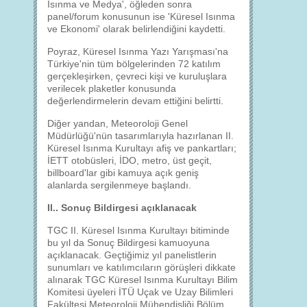
Isınma ve Medya', öğleden sonra
panel/forum konusunun ise 'Küresel Isınma
ve Ekonomi' olarak belirlendiğini kaydetti.
Poyraz, Küresel Isınma Yazı Yarışması'na
Türkiye'nin tüm bölgelerinden 72 katılım
gerçekleşirken, çevreci kişi ve kuruluşlara
verilecek plaketler konusunda
değerlendirmelerin devam ettiğini belirtti.
Diğer yandan, Meteoroloji Genel
Müdürlüğü'nün tasarımlarıyla hazırlanan II.
Küresel Isınma Kurultayı afiş ve pankartları;
İETT otobüsleri, İDO, metro, üst geçit,
billboard'lar gibi kamuya açık geniş
alanlarda sergilenmeye başlandı.
II.. Sonuç Bildirgesi açıklanacak
TGC II. Küresel Isınma Kurultayı bitiminde
bu yıl da Sonuç Bildirgesi kamuoyuna
açıklanacak. Geçtiğimiz yıl panelistlerin
sunumları ve katılımcıların görüşleri dikkate
alınarak TGC Küresel Isınma Kurultayı Bilim
Komitesi üyeleri İTÜ Uçak ve Uzay Bilimleri
Fakültesi Meteoroloji Mühendisliği Bölüm