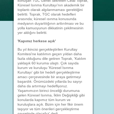
konuşan TGC Genel Sekreteri Celal Toprak,
Küresel Isınma Kurultayı'nın akademik bir
toplantı olarak algılanmaması gerektiğini
belirtti. Toprak, TGC olarak hedefleri
arasında; küresel ısınma konusunda
medyanın duyarlılığının arttırılması ve bu
yolla kamuoyunun dikkatinin çekilmesinin
yer aldığını belirtti.
'Kapımız herkese açık'
Bu yıl ikincisi gerçekleştirilen Kurultay
Komitesi'ne katılımın geçen yıldan daha
fazla olduğunu dile getiren Toprak, 'Katılım
yaklaşık 60 kuruma ulaştı. Çok sayıda
kurum ve kuruluşu 'Küresel Isınma
Kurultayı' gibi bir hedefi gerçekleştirme
amacı çerçevesinde bir araya getirmeyi
başardık. Önümüzdeki yıllarda bu sayıyı
daha da artırmayı hedefliyoruz.
Yaşamımızın birinci önceliği durumuna
gelen Küresel Isınma, İklim Değişikliği gibi
konularda kapımız tüm kurum ve
kuruluşlara açık. Bizim için her fikir önem
taşıyor ve tüm önerileri gerçekleştirme
gayretinde olacağız' dedi.