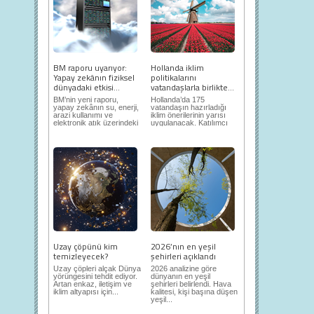
BM raporu uyarıyor:
Hollanda iklim
Yapay zekânın fiziksel
politikalarını
dünyadaki etkisi...
vatandaşlarla birlikte...
BM’nin yeni raporu,
Hollanda’da 175
yapay zekânın su, enerji,
vatandaşın hazırladığı
arazi kullanımı ve
iklim önerilerinin yarısı
elektronik atık üzerindeki
uygulanacak. Katılımcı
ortaya...
demokrasi,...
Uzay çöpünü kim
2026’nın en yeşil
temizleyecek?
şehirleri açıklandı
Uzay çöpleri alçak Dünya
2026 analizine göre
yörüngesini tehdit ediyor.
dünyanın en yeşil
Artan enkaz, iletişim ve
şehirleri belirlendi. Hava
iklim altyapısı için...
kalitesi, kişi başına düşen
yeşil...