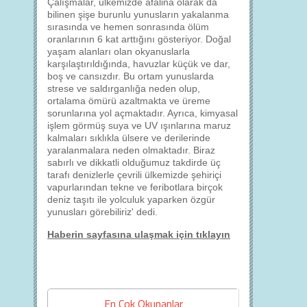
Çalışmalar, ülkemizde afalina olarak da
bilinen şişe burunlu yunusların yakalanma
sırasında ve hemen sonrasında ölüm
oranlarının 6 kat arttığını gösteriyor. Doğal
yaşam alanları olan okyanuslarla
karşılaştırıldığında, havuzlar küçük ve dar,
boş ve cansızdır. Bu ortam yunuslarda
strese ve saldırganlığa neden olup,
ortalama ömürü azaltmakta ve üreme
sorunlarına yol açmaktadır. Ayrıca, kimyasal
işlem görmüş suya ve UV ışınlarına maruz
kalmaları sıklıkla ülsere ve derilerinde
yaralanmalara neden olmaktadır. Biraz
sabırlı ve dikkatli olduğumuz takdirde üç
tarafı denizlerle çevrili ülkemizde şehiriçi
vapurlarından tekne ve feribotlara birçok
deniz taşıtı ile yolculuk yaparken özgür
yunusları görebiliriz' dedi.
Haberin sayfasına ulaşmak için tıklayın
En Çok Okunanlar