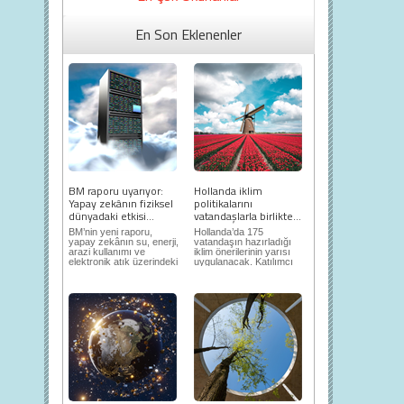
En Son Eklenenler
BM raporu uyarıyor:
Hollanda iklim
Yapay zekânın fiziksel
politikalarını
dünyadaki etkisi...
vatandaşlarla birlikte...
BM’nin yeni raporu,
Hollanda’da 175
yapay zekânın su, enerji,
vatandaşın hazırladığı
arazi kullanımı ve
iklim önerilerinin yarısı
elektronik atık üzerindeki
uygulanacak. Katılımcı
ortaya...
demokrasi,...