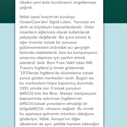
ülkeleri yeni tesis kurulmasını engellemeye
çağırdı.
İttifak üyesi İsviçre'nin kuruluşu
OceanCare'den Sigrid Lüber, 'Yunuslar en
akıllı ve büyüleyici hayvanlardandır. Onlar
insanların eğlencesi olarak kullanılacak
palyaçolar değillerdir. Biz şuna eminiz ki
eğer insanlar tutsak bir yunusun
gülümsemesinin ardındaki acı gerçeğin
farkında olabilselerdi, bize bu kampanyanın
amacına ulaşması için yardım etmek
isterlerdi' dedi. Born Free Vakfı'ndan Will
Travers İngiltere'yi örnek göstererek
'1970lerde İngiltere'de düzinelerce tutsak
yunus gösteri merkezleri vardı. Bugün ise
bu merkezlerin hepsi kapanmış durumda.
1991 yılında son 3 tutsak yunusun
&#8216;Into the Blue- Maviye' kampanyası
kapsamında salınması İngiltere'nin
&#8216;tutsak yunusların olmadığı bir
bölge&#8216; olmasını sağladı. Bu örnek
bu aşamaya gelmenin mümkün olduğunu
gösteriyor. İttifak, Avrupa'nın diğer
ülkelerinin de aynı şekilde hareket edeceğini