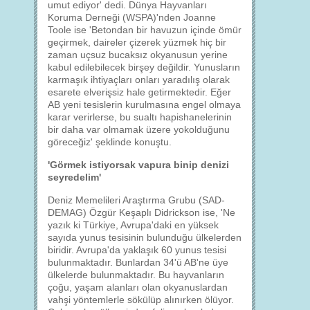
umut ediyor' dedi. Dünya Hayvanları
Koruma Derneği (WSPA)'nden Joanne
Toole ise 'Betondan bir havuzun içinde ömür
geçirmek, daireler çizerek yüzmek hiç bir
zaman uçsuz bucaksız okyanusun yerine
kabul edilebilecek birşey değildir. Yunusların
karmaşık ihtiyaçları onları yaradılış olarak
esarete elverişsiz hale getirmektedir. Eğer
AB yeni tesislerin kurulmasına engel olmaya
karar verirlerse, bu sualtı hapishanelerinin
bir daha var olmamak üzere yokolduğunu
göreceğiz' şeklinde konuştu.
'Görmek istiyorsak vapura binip denizi
seyredelim'
Deniz Memelileri Araştırma Grubu (SAD-
DEMAG) Özgür Keşaplı Didrickson ise, 'Ne
yazık ki Türkiye, Avrupa'daki en yüksek
sayıda yunus tesisinin bulunduğu ülkelerden
biridir. Avrupa'da yaklaşık 60 yunus tesisi
bulunmaktadır. Bunlardan 34'ü AB'ne üye
ülkelerde bulunmaktadır. Bu hayvanların
çoğu, yaşam alanları olan okyanuslardan
vahşi yöntemlerle sökülüp alınırken ölüyor.