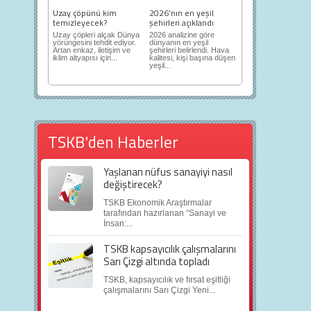
Uzay çöpünü kim
2026’nın en yeşil
temizleyecek?
şehirleri açıklandı
Uzay çöpleri alçak Dünya
2026 analizine göre
yörüngesini tehdit ediyor.
dünyanın en yeşil
Artan enkaz, iletişim ve
şehirleri belirlendi. Hava
iklim altyapısı için...
kalitesi, kişi başına düşen
yeşil...
TSKB'den Haberler
Yaşlanan nüfus sanayiyi nasıl
değiştirecek?
TSKB Ekonomik Araştırmalar
tarafından hazırlanan “Sanayi ve
İnsan:...
TSKB kapsayıcılık çalışmalarını
Sarı Çizgi altında topladı
TSKB, kapsayıcılık ve fırsat eşitliği
çalışmalarını Sarı Çizgi Yeni...