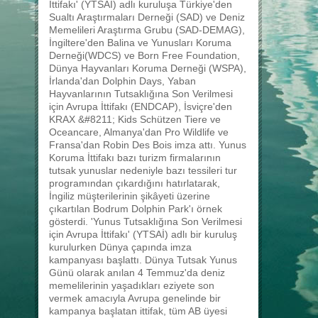
İttifakı' (YTSAİ) adlı kuruluşa Türkiye'den
Sualtı Araştırmaları Derneği (SAD) ve Deniz
Memelileri Araştırma Grubu (SAD-DEMAG),
İngiltere'den Balina ve Yunusları Koruma
Derneği(WDCS) ve Born Free Foundation,
Dünya Hayvanları Koruma Derneği (WSPA),
İrlanda'dan Dolphin Days, Yaban
Hayvanlarının Tutsaklığına Son Verilmesi
için Avrupa İttifakı (ENDCAP), İsviçre'den
KRAX &#8211; Kids Schützen Tiere ve
Oceancare, Almanya'dan Pro Wildlife ve
Fransa'dan Robin Des Bois imza attı. Yunus
Koruma İttifakı bazı turizm firmalarının
tutsak yunuslar nedeniyle bazı tessileri tur
programından çıkardığını hatırlatarak,
İngiliz müşterilerinin şikâyeti üzerine
çıkartılan Bodrum Dolphin Park'ı örnek
gösterdi. 'Yunus Tutsaklığına Son Verilmesi
için Avrupa İttifakı' (YTSAİ) adlı bir kuruluş
kurulurken Dünya çapında imza
kampanyası başlattı. Dünya Tutsak Yunus
Günü olarak anılan 4 Temmuz'da deniz
memelilerinin yaşadıkları eziyete son
vermek amacıyla Avrupa genelinde bir
kampanya başlatan ittifak, tüm AB üyesi