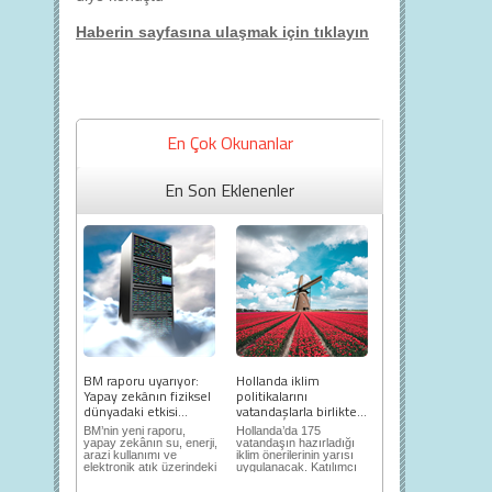
Haberin sayfasına ulaşmak için tıklayın
En Çok Okunanlar
En Son Eklenenler
BM raporu uyarıyor:
Hollanda iklim
Yapay zekânın fiziksel
politikalarını
dünyadaki etkisi...
vatandaşlarla birlikte...
BM’nin yeni raporu,
Hollanda’da 175
yapay zekânın su, enerji,
vatandaşın hazırladığı
arazi kullanımı ve
iklim önerilerinin yarısı
elektronik atık üzerindeki
uygulanacak. Katılımcı
ortaya...
demokrasi,...