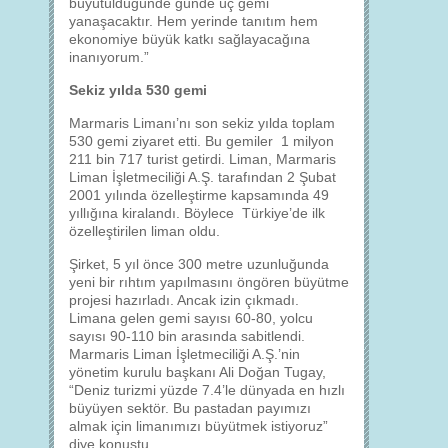
büyütüldüğünde günde üç gemi
yanaşacaktır. Hem yerinde tanıtım hem
ekonomiye büyük katkı sağlayacağına
inanıyorum.”
Sekiz yılda 530 gemi
Marmaris Limanı’nı son sekiz yılda toplam
530 gemi ziyaret etti. Bu gemiler 1 milyon
211 bin 717 turist getirdi. Liman, Marmaris
Liman İşletmeciliği A.Ş. tarafından 2 Şubat
2001 yılında özelleştirme kapsamında 49
yıllığına kiralandı. Böylece Türkiye’de ilk
özelleştirilen liman oldu.
Şirket, 5 yıl önce 300 metre uzunluğunda
yeni bir rıhtım yapılmasını öngören büyütme
projesi hazırladı. Ancak izin çıkmadı.
Limana gelen gemi sayısı 60-80, yolcu
sayısı 90-110 bin arasında sabitlendi.
Marmaris Liman İşletmeciliği A.Ş.’nin
yönetim kurulu başkanı Ali Doğan Tugay,
“Deniz turizmi yüzde 7.4’le dünyada en hızlı
büyüyen sektör. Bu pastadan payımızı
almak için limanımızı büyütmek istiyoruz”
diye konuştu