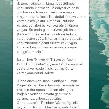
ilk temeli atacaktır. Liman büyütülmesi
konusunda Marmaris Belediyesi ve halkı
çok hassas. Ama yapılan inceleme ve
araştırmalarda kesinlikle doğal dokuya zarar
verme olayı yoktur. Limanları bulunan
Avrupa şehirleri bu konuya büyük önem
veriyor. Şu anda gemi turizmi çok önemli.
Bu önemin birçok Avrupa ülkesi farkına
vardı. Bizim doğal limanlarımız ve stratejik
konumlarımızla gemi turizmi çok uygun.
Limanın büyütülmesi konusunda kimse
endişelenmesin.”
Bu sözlere ‘Marmaris Turizm ve Çevre
Gönüllüleri Grubu’ Başkanı Filiz Ersan tepki
gösterdi ve ilçede ‘hiçbir yanlışlığa izin
vermeyeceklerini’ belirtti:
“Daha önce yapılması planlanan Liman
Projesi ile ilgili kesin tavrımızı koymuş ve
projenin durmasında etken olmuştuk.
Projenin yeniden hayata geçirilmesi
durumunda eylem yapacağız.
Greenpeace’in ‘Rainbow Warrior’ gemisi
bayramın ilk günü Marmaris’teydi. Eylem