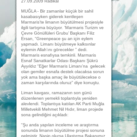
27.09.2009 Radikal
MUĞLA - Bir zamanlar küçük bir sahil
kasabasıyken giderek kentleşen
Marmaris’te limanın büyütülmesi projesiyle
ilgili tartışma büyüyor. ‘Marmaris Turizm ve
Çevre Gönüllüleri Grubu’ Başkanı Filiz
Ersan, “Greenpeace şu an için eylem
yapmadı. Limanı büyütmeye kalksınlar
eylemin Allah’ını görecekler ” dedi.
Marmaris esnafıysa temkinli. Marmaris
Esnaf Sanatkarlar Odası Başkanı Şükrü
Ayyıldız “Eğer Marmaris Limanı’na gelecek
olan gemiler esnafa destek olacaksa sorun
yok ama başka amaç ile büyütülecekse o
zaman karşılarında oluruz” diye konuştu.
Liman kavgası, ramazanın son günü
düzenlenen yemekli toplantıyla yeniden
alevlendi. Toplantıya katılan AK Parti Muğla
Milletvekili Mehmet Nil Hıdır, liman projede
sona gelindiğini açıkladı:
“Şu anda yapılan inceleme ve araştırma
sonunda limanın büyütülme projesi sonuna
gelmiştir. Nasip olursa Ulaştırma Bakanımız