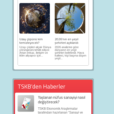
Uzay çöpünü kim
2026’nın en yeşil
temizleyecek?
şehirleri açıklandı
Uzay çöpleri alçak Dünya
2026 analizine göre
yörüngesini tehdit ediyor.
dünyanın en yeşil
Artan enkaz, iletişim ve
şehirleri belirlendi. Hava
iklim altyapısı için...
kalitesi, kişi başına düşen
yeşil...
TSKB'den Haberler
Yaşlanan nüfus sanayiyi nasıl
değiştirecek?
TSKB Ekonomik Araştırmalar
tarafından hazırlanan “Sanayi ve