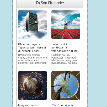
En Son Eklenenler
BM raporu uyarıyor:
Hollanda iklim
Yapay zekânın fiziksel
politikalarını
dünyadaki etkisi...
vatandaşlarla birlikte...
BM’nin yeni raporu,
Hollanda’da 175
yapay zekânın su, enerji,
vatandaşın hazırladığı
arazi kullanımı ve
iklim önerilerinin yarısı
elektronik atık üzerindeki
uygulanacak. Katılımcı
ortaya...
demokrasi,...
Uzay çöpünü kim
2026’nın en yeşil