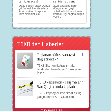
temizleyecek?
şehirleri açıklandı
Uzay çöpleri alçak Dünya
2026 analizine göre
yörüngesini tehdit ediyor.
dünyanın en yeşil
Artan enkaz, iletişim ve
şehirleri belirlendi. Hava
iklim altyapısı için...
kalitesi, kişi başına düşen
yeşil...
TSKB'den Haberler
Yaşlanan nüfus sanayiyi nasıl
değiştirecek?
TSKB Ekonomik Araştırmalar
tarafından hazırlanan “Sanayi ve
İnsan:...
TSKB kapsayıcılık çalışmalarını
Sarı Çizgi altında topladı
TSKB, kapsayıcılık ve fırsat eşitliği
çalışmalarını Sarı Çizgi Yeni...
TÜM HABERLER