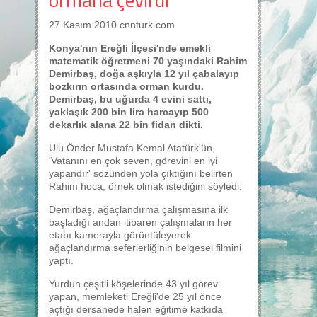
27 Kasım 2010 cnnturk.com
Konya'nın Ereğli İlçesi'nde emekli
matematik öğretmeni 70 yaşındaki Rahim
Demirbaş, doğa aşkıyla 12 yıl çabalayıp
bozkırın ortasında orman kurdu.
Demirbaş, bu uğurda 4 evini sattı,
yaklaşık 200 bin lira harcayıp 500
dekarlık alana 22 bin fidan dikti.
Ulu Önder Mustafa Kemal Atatürk'ün,
'Vatanını en çok seven, görevini en iyi
yapandır' sözünden yola çıktığını belirten
Rahim hoca, örnek olmak istediğini söyledi.
Demirbaş, ağaçlandırma çalışmasına ilk
başladığı andan itibaren çalışmaların her
etabı kamerayla görüntüleyerek
ağaçlandırma seferlerliğinin belgesel filmini
yaptı.
Yurdun çeşitli köşelerinde 43 yıl görev
yapan, memleketi Ereğli'de 25 yıl önce
açtığı dersanede halen eğitime katkıda