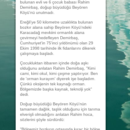
bulunan evli ve 6 çocuk babası Rahim
Demirbaş, doğup büyüdüğü Beyören
Köyü'nü unutmadı.
Ereğli'ye 50 kilometre uzaklıkta bulunan
bozkır alana sahip Beyören Köyü'ndeki
Karacadağ mevkiini ormanlık alana
çevirmeyi hedefleyen Demirbaş,
Cumhuriyet'in 75'inci yıldönümü olan 29
Ekim 1998 tarihinde ilk fidanlarını dikerek
çalışmaya başladı.
Çocukluktan itibaren içinde doğa aşkı
olduğunu anlatan Rahim Demirbaş, "Kimi
cami, kimi okul, kimi çeşme yaptırıyor. Ben
de 'orman kurayım' diyerek işe başladım.
Çünkü oksijenin tek kaynağı orman.
Bölgemizde başka kaynak, teknolji yok"
dedi.
Doğup büyüdüğü Beyören Köyü'nün
tamamen dağlık, taşlık olduğunu için tarıma
elverişli olmadığını anlatan Rahim hoca,
sözlerini şöyle sürdürdü:
"Bölgemiz bozkırın ortasında kıraç bir bölge.