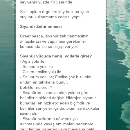
seviyenin yüzde 40 üzerinde.
Sivil toplum örgütleri köy halkına içme
suyunu kullanmama çağrısı yaptı.
Siyanür Zehirlenmesi
Greenpeace, siyanür zehirlenmesinin
anlaşılması ve yapılması gerekenler
konusunda ise şu bilgiyi veriyor:
Siyanür vücuda hangi yollarla girer?
- Ağız yolu ile
- Solunum yolu ile
- Ciltten emilim yolu ile
- Solunum yolu ile; Emilim çok hızlı oldu
undan en tehlikelisi budur.
Belirtiler nelerdir?
- Siyanürün tipine ve alım yoluna göre
belirtilerin şiddeti değişir. Hidrojen siyanür
buharları en hızlı etki eden biçimdir ve
belirtiler saniyeler içinde, ölüm ise dakikalar
içinde olur.
- Siyanür tuzlarının ağız yoluyla
alınmasında yavaş emilmeleri nedeniyle
zehirlenme nispeten yava meydana geldi