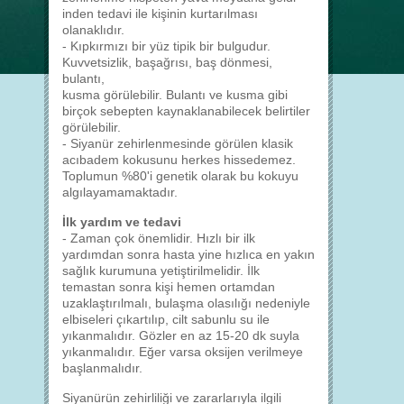
inden tedavi ile kişinin kurtarılması
olanaklıdır.
- Kıpkırmızı bir yüz tipik bir bulgudur.
Kuvvetsizlik, başağrısı, baş dönmesi,
bulantı,
kusma görülebilir. Bulantı ve kusma gibi
birçok sebepten kaynaklanabilecek belirtiler
görülebilir.
- Siyanür zehirlenmesinde görülen klasik
acıbadem kokusunu herkes hissedemez.
Toplumun %80'i genetik olarak bu kokuyu
algılayamamaktadır.
İlk yardım ve tedavi
- Zaman çok önemlidir. Hızlı bir ilk
yardımdan sonra hasta yine hızlıca en yakın
sağlık kurumuna yetiştirilmelidir. İlk
temastan sonra kişi hemen ortamdan
uzaklaştırılmalı, bulaşma olasılığı nedeniyle
elbiseleri çıkartılıp, cilt sabunlu su ile
yıkanmalıdır. Gözler en az 15-20 dk suyla
yıkanmalıdır. Eğer varsa oksijen verilmeye
başlanmalıdır.
Siyanürün zehirliliği ve zararlarıyla ilgili