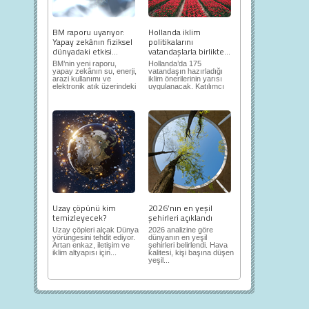
BM raporu uyarıyor:
Hollanda iklim
Yapay zekânın fiziksel
politikalarını
dünyadaki etkisi...
vatandaşlarla birlikte...
BM’nin yeni raporu,
Hollanda’da 175
yapay zekânın su, enerji,
vatandaşın hazırladığı
arazi kullanımı ve
iklim önerilerinin yarısı
elektronik atık üzerindeki
uygulanacak. Katılımcı
ortaya...
demokrasi,...
Uzay çöpünü kim
2026’nın en yeşil
temizleyecek?
şehirleri açıklandı
Uzay çöpleri alçak Dünya
2026 analizine göre
yörüngesini tehdit ediyor.
dünyanın en yeşil
Artan enkaz, iletişim ve
şehirleri belirlendi. Hava
iklim altyapısı için...
kalitesi, kişi başına düşen
yeşil...