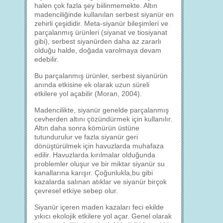
halen çok fazla şey biilinmemekte. Altın
madenciliğinde kullanılan serbest siyanür en
zehirli çeşididir. Meta-siyanür bileşimleri ve
parçalanmış ürünleri (siyanat ve tiosiyanat
gibi), serbest siyanürden daha az zararlı
olduğu halde, doğada varolmaya devam
edebilir.
Bu parçalanmış ürünler, serbest siyanürün
anında etkisine ek olarak uzun süreli
etkilere yol açabilir (Moran, 2004).
Madencilikte, siyanür genelde parçalanmış
cevherden altını çözündürmek için kullanılır.
Altın daha sonra kömürün üstüne
tutundurulur ve fazla siyanür geri
dönüştürülmek için havuzlarda muhafaza
edilir. Havuzlarda kırılmalar olduğunda
problemler oluşur ve bir miktar siyanür su
kanallarına karışır. Çoğunlukla,bu gibi
kazalarda salınan atıklar ve siyanür birçok
çevresel etkiye sebep olur.
Siyanür içeren maden kazaları feci ekilde
yıkıcı ekolojik etkilere yol açar. Genel olarak