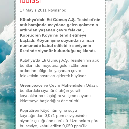
17 Mayıs 2011 Ntvmsnbc
Kütahya'daki Eti Gümüş A.Ş. Tesisleri'nin
atık barajında meydana gelen çökmenin
ardından yaşanan çevre felakati,
Köprüören Köyü'nü tehdit etmeye
başladı. Köyün içme suyundan alınan
numunede kabul edilebilir seviyenin
üzerinde siyanür bulunduğu açıklandı.
Kütahya'da Eti Gümüş A.Ş. Tesisleri'nin atık
bentlerinde meydana gelen çökmenin
ardından bölgede yaşanan çevre
felaketinin boyutları giderek büyüyor.
Greenpeace ve Çevre Mühendisleri Odası,
bentlerdeki siyanürlü atığın yeraltı
kaynaklarına ulaştığını ve içme suyunu
kirletmeye başladığını öne sürdü.
Köprüören Köyü’nün içme suyu
kaynağından 0,071 ppm seviyesinde
siyanür çıktığı öne sürüldü. Uzmanlara göre
bu seviye, kabul edilen 0,050 ppm'lik