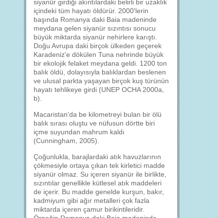
siyanür girdiği akıntılardaki belirli bir uzaklık
içindeki tüm hayatı öldürür. 2000'lerin
başında Romanya daki Baia madeninde
meydana gelen siyanür sızıntısı sonucu
büyük miktarda siyanür nehirlere karıştı.
Doğu Avrupa daki birçok ülkeden geçerek
Karadeniz'e dökülen Tuna nehrinde büyük
bir ekolojik felaket meydana geldi. 1200 ton
balık öldü, dolayısıyla balıklardan beslenen
ve ulusal parkta yaşayan birçok kuş türünün
hayatı tehlikeye girdi (UNEP OCHA 2000a,
b).
Macaristan'da be kilometreyi bulan bir ölü
balık sırası oluştu ve nüfusun dörtte biri
içme suyundan mahrum kaldı
(Cunningham, 2005).
Çoğunlukla, barajlardaki atık havuzlarının
çökmesiyle ortaya çıkan tek kirletici madde
siyanür olmaz. Su içeren siyanür ile birlikte,
sızıntılar genellikle kütlesel atık maddeleri
de içerir. Bu madde genelde kurşun, bakır,
kadmiyum gibi ağır metalleri çok fazla
miktarda içeren çamur birikintileridir.