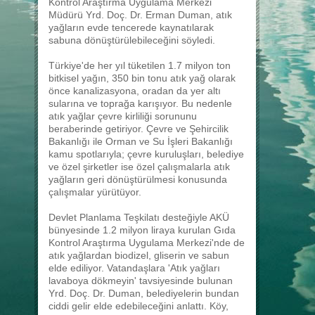
Kontrol Araştırma Uygulama Merkezi
Müdürü Yrd. Doç. Dr. Erman Duman, atık
yağların evde tencerede kaynatılarak
sabuna dönüştürülebileceğini söyledi.
Türkiye'de her yıl tüketilen 1.7 milyon ton
bitkisel yağın, 350 bin tonu atık yağ olarak
önce kanalizasyona, oradan da yer altı
sularına ve toprağa karışıyor. Bu nedenle
atık yağlar çevre kirliliği sorununu
beraberinde getiriyor. Çevre ve Şehircilik
Bakanlığı ile Orman ve Su İşleri Bakanlığı
kamu spotlarıyla; çevre kuruluşları, belediye
ve özel şirketler ise özel çalışmalarla atık
yağların geri dönüştürülmesi konusunda
çalışmalar yürütüyor.
Devlet Planlama Teşkilatı desteğiyle AKÜ
bünyesinde 1.2 milyon liraya kurulan Gıda
Kontrol Araştırma Uygulama Merkezi'nde de
atık yağlardan biodizel, gliserin ve sabun
elde ediliyor. Vatandaşlara 'Atık yağları
lavaboya dökmeyin' tavsiyesinde bulunan
Yrd. Doç. Dr. Duman, belediyelerin bundan
ciddi gelir elde edebileceğini anlattı. Köy,