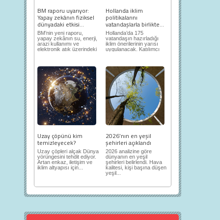
BM raporu uyarıyor:
Hollanda iklim
Yapay zekânın fiziksel
politikalarını
dünyadaki etkisi...
vatandaşlarla birlikte...
BM’nin yeni raporu,
Hollanda’da 175
yapay zekânın su, enerji,
vatandaşın hazırladığı
arazi kullanımı ve
iklim önerilerinin yarısı
elektronik atık üzerindeki
uygulanacak. Katılımcı
ortaya...
demokrasi,...
Uzay çöpünü kim
2026’nın en yeşil
temizleyecek?
şehirleri açıklandı
Uzay çöpleri alçak Dünya
2026 analizine göre
yörüngesini tehdit ediyor.
dünyanın en yeşil
Artan enkaz, iletişim ve
şehirleri belirlendi. Hava
iklim altyapısı için...
kalitesi, kişi başına düşen
yeşil...