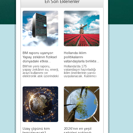
En Son Eklenenler
BM raporu uyarıyor:
Hollanda iklim
Yapay zekânın fiziksel
politikalarını
dünyadaki etkisi...
vatandaşlarla birlikte...
BM’nin yeni raporu,
Hollanda’da 175
yapay zekânın su, enerji,
vatandaşın hazırladığı
arazi kullanımı ve
iklim önerilerinin yarısı
elektronik atık üzerindeki
uygulanacak. Katılımcı
ortaya...
demokrasi,...
Uzay çöpünü kim
2026’nın en yeşil
temizleyecek?
şehirleri açıklandı