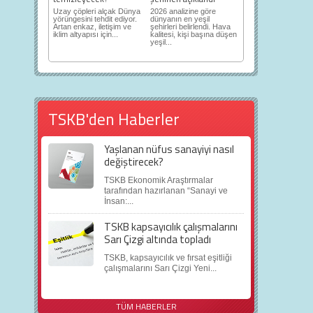
Uzay çöpleri alçak Dünya
2026 analizine göre
yörüngesini tehdit ediyor.
dünyanın en yeşil
Artan enkaz, iletişim ve
şehirleri belirlendi. Hava
iklim altyapısı için...
kalitesi, kişi başına düşen
yeşil...
TSKB'den Haberler
Yaşlanan nüfus sanayiyi nasıl
değiştirecek?
TSKB Ekonomik Araştırmalar
tarafından hazırlanan “Sanayi ve
İnsan:...
TSKB kapsayıcılık çalışmalarını
Sarı Çizgi altında topladı
TSKB, kapsayıcılık ve fırsat eşitliği
çalışmalarını Sarı Çizgi Yeni...
TÜM HABERLER