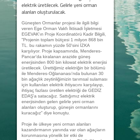
elektrik üretilecek. Gelirle yeni orman
alanları oluşturulacak.
Güneşten Ormanlar projesi ile ilgili bilgi
veren Ege Orman Vakfı İktisadi İşletmesi
EGEVAK'ın Proje Koordinatörü Kadir Bilgili,
"Projenin toplam bütçesi 1 milyon 868 bin
TL. bu rakamın yüzde 50'sini İZKA
karşılıyor. Proje kapsamında, Menderes-
Pancar'da kiralanan arazide güneş
enerjisinden 800 bin kilowat elektrik enerjisi
üretilecek. Ürettiğimiz elektriğin bir bölümü
ile Menderes-Oğlananası'nda bulunan 30
bin ağaçlık zeytinliğimizin tarımsal sulaması
için kullanılan elektrik ihtiyacını karşılayıp,
ihtiyaç fazlası üretilen elektriği de GEDİZ
EDAŞ'a satacağız. Sattığımız elektrik
enerjisinden gelen gelirle yeni orman
alanları oluşturup, güneşin ormanlarını
kuracağız" diye konuştu.
Proje ile ülkeye yeni orman alanları
kazandırmanın yanında var olan ağaçların
korunmasına yönelik bir etki de