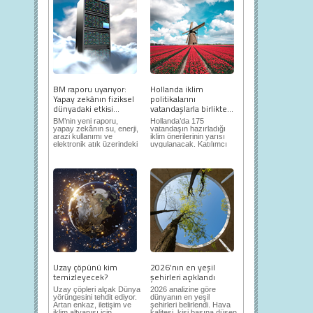
BM raporu uyarıyor:
Hollanda iklim
Yapay zekânın fiziksel
politikalarını
dünyadaki etkisi...
vatandaşlarla birlikte...
BM’nin yeni raporu,
Hollanda’da 175
yapay zekânın su, enerji,
vatandaşın hazırladığı
arazi kullanımı ve
iklim önerilerinin yarısı
elektronik atık üzerindeki
uygulanacak. Katılımcı
ortaya...
demokrasi,...
Uzay çöpünü kim
2026’nın en yeşil
temizleyecek?
şehirleri açıklandı
Uzay çöpleri alçak Dünya
2026 analizine göre
yörüngesini tehdit ediyor.
dünyanın en yeşil
Artan enkaz, iletişim ve
şehirleri belirlendi. Hava
iklim altyapısı için...
kalitesi, kişi başına düşen