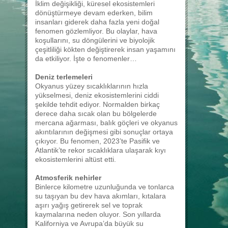
İklim değişikliği, küresel ekosistemleri
dönüştürmeye devam ederken, bilim
insanları giderek daha fazla yeni doğal
fenomen gözlemliyor. Bu olaylar, hava
koşullarını, su döngülerini ve biyolojik
çeşitliliği kökten değiştirerek insan yaşamını
da etkiliyor. İşte o fenomenler…
Deniz terlemeleri
Okyanus yüzey sıcaklıklarının hızla
yükselmesi, deniz ekosistemlerini ciddi
şekilde tehdit ediyor. Normalden birkaç
derece daha sıcak olan bu bölgelerde
mercana ağarması, balık göçleri ve okyanus
akıntılarının değişmesi gibi sonuçlar ortaya
çıkıyor. Bu fenomen, 2023’te Pasifik ve
Atlantik’te rekor sıcaklıklara ulaşarak kıyı
ekosistemlerini altüst etti.
Atmosferik nehirler
Binlerce kilometre uzunluğunda ve tonlarca
su taşıyan bu dev hava akımları, kıtalara
aşırı yağış getirerek sel ve toprak
kaymalarına neden oluyor. Son yıllarda
Kaliforniya ve Avrupa’da büyük su