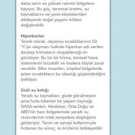
daha serin ve yüksek rakımlı bölgelere
kayıyor. Bu göç, tarımsal üretimi, su
kaynaklarını ve yerel ekosistemleri
etkileyerek doğal yaşamı kökten
değiştirebilir.
Hiperkanlar
Teorik olarak, okyanus sıcaklıklarının 50
°C’ye ulaşması halinde hiperkan adı verilen
devasa fırtınaların oluşabileceği ön
görülüyor. Bu tür bir fırtına, küresel hava
sistemlerini bozabilir ve kıtalara büyük zarar
verebilir. Bilim insanları, tropikal bölgelerde
artan sıcaklıkların bu olasılığı güçlendirdiğini
belirtiyor.
Gizli su kıtlığı
Yeraltı su kaynakları, gözle görülmeyen
ama hızla tükenen bir yaşam kaynağı.
NASA verileri, Hindistan, Orta Doğu ve
ABD’nin bazı bölgelerinde yeraltı su
rezervlerinin kritik seviyelere düştüğünü
gösteriyor. Tarım ve sanayi kullanımıyla
hızlanan bu süreç, su krizlerini tetikleyebilir.