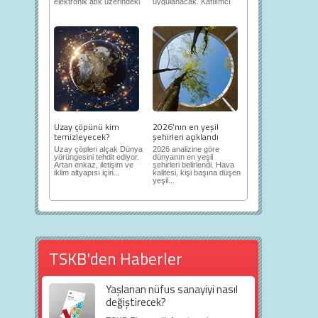
elektronik atık üzerindeki
uygulanacak. Katılımcı
ortaya...
demokrasi,...
Uzay çöpünü kim
2026’nın en yeşil
temizleyecek?
şehirleri açıklandı
Uzay çöpleri alçak Dünya
2026 analizine göre
yörüngesini tehdit ediyor.
dünyanın en yeşil
Artan enkaz, iletişim ve
şehirleri belirlendi. Hava
iklim altyapısı için...
kalitesi, kişi başına düşen
yeşil...
TSKB'den Haberler
Yaşlanan nüfus sanayiyi nasıl
değiştirecek?