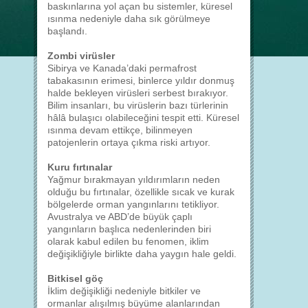
baskınlarına yol açan bu sistemler, küresel
ısınma nedeniyle daha sık görülmeye
başlandı.
Zombi virüsler
Sibirya ve Kanada’daki permafrost
tabakasının erimesi, binlerce yıldır donmuş
halde bekleyen virüsleri serbest bırakıyor.
Bilim insanları, bu virüslerin bazı türlerinin
hâlâ bulaşıcı olabileceğini tespit etti. Küresel
ısınma devam ettikçe, bilinmeyen
patojenlerin ortaya çıkma riski artıyor.
Kuru fırtınalar
Yağmur bırakmayan yıldırımların neden
olduğu bu fırtınalar, özellikle sıcak ve kurak
bölgelerde orman yangınlarını tetikliyor.
Avustralya ve ABD’de büyük çaplı
yangınların başlıca nedenlerinden biri
olarak kabul edilen bu fenomen, iklim
değişikliğiyle birlikte daha yaygın hale geldi.
Bitkisel göç
İklim değişikliği nedeniyle bitkiler ve
ormanlar alışılmış büyüme alanlarından