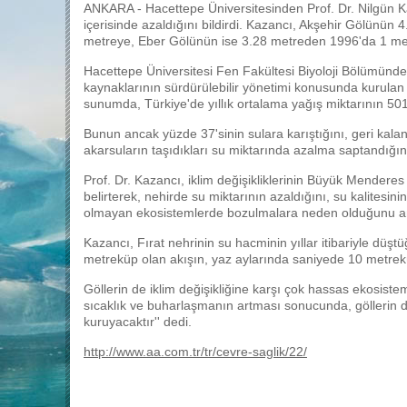
ANKARA - Hacettepe Üniversitesinden Prof. Dr. Nilgün Kaza
içerisinde azaldığını bildirdi. Kazancı, Akşehir Gölünün
metreye, Eber Gölünün ise 3.28 metreden 1996'da 1 me
Hacettepe Üniversitesi Fen Fakültesi Biyoloji Bölümünden
kaynaklarının sürdürülebilir yönetimi konusunda kurul
sunumda, Türkiye'de yıllık ortalama yağış miktarının 50
Bunun ancak yüzde 37'sinin sulara karıştığını, geri kalan
akarsuların taşıdıkları su miktarında azalma saptandığını
Prof. Dr. Kazancı, iklim değişikliklerinin Büyük Menderes
belirterek, nehirde su miktarının azaldığını, su kalites
olmayan ekosistemlerde bozulmalara neden olduğunu an
Kazancı, Fırat nehrinin su hacminin yıllar itibariyle düş
metreküp olan akışın, yaz aylarında saniyede 10 metrekü
Göllerin de iklim değişikliğine karşı çok hassas ekosist
sıcaklık ve buharlaşmanın artması sonucunda, göllerin der
kuruyacaktır'' dedi.
http://www.aa.com.tr/tr/cevre-saglik/22/