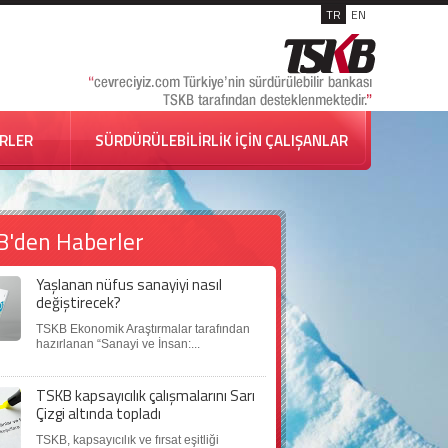
TR
EN
İRLER
SÜRDÜRÜLEBİLİRLİK İÇİN ÇALIŞANLAR
B'den Haberler
Yaşlanan nüfus sanayiyi nasıl
değiştirecek?
TSKB Ekonomik Araştırmalar tarafından
hazırlanan “Sanayi ve İnsan:...
TSKB kapsayıcılık çalışmalarını Sarı
Çizgi altında topladı
TSKB, kapsayıcılık ve fırsat eşitliği