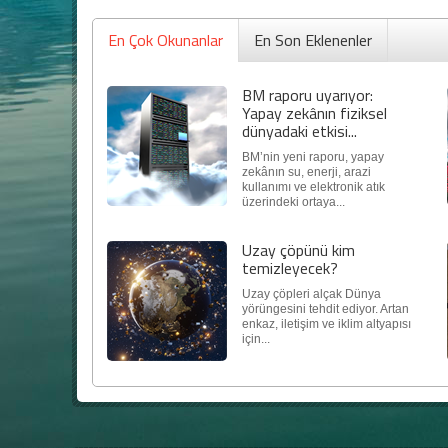
En Çok Okunanlar
En Son Eklenenler
BM raporu uyarıyor:
Yapay zekânın fiziksel
dünyadaki etkisi...
BM’nin yeni raporu, yapay
zekânın su, enerji, arazi
kullanımı ve elektronik atık
üzerindeki ortaya...
Uzay çöpünü kim
temizleyecek?
Uzay çöpleri alçak Dünya
yörüngesini tehdit ediyor. Artan
enkaz, iletişim ve iklim altyapısı
için...