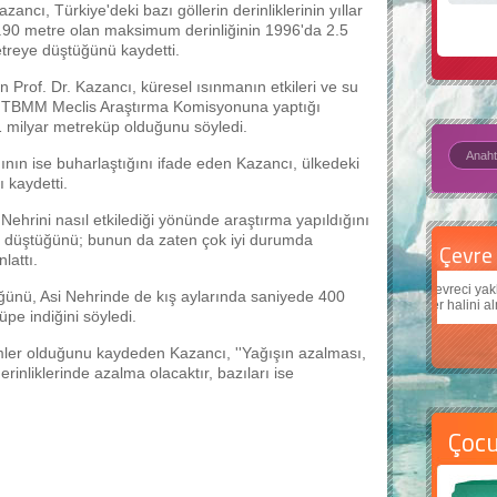
ncı, Türkiye'deki bazı göllerin derinliklerinin yıllar
 4.90 metre olan maksimum derinliğinin 1996'da 2.5
treye düştüğünü kaydetti.
 Prof. Dr. Kazancı, küresel ısınmanın etkileri ve su
an TBMM Meclis Araştırma Komisyonuna yaptığı
1 milyar metreküp olduğunu söyledi.
ının ise buharlaştığını ifade eden Kazancı, ülkedeki
 kaydetti.
 Nehrini nasıl etkilediği yönünde araştırma yapıldığını
inin düştüğünü; bunun da zaten çok iyi durumda
Çevre için 5 basit öneri
Daha
lattı.
Çevreci yaklaşımlar
sayesinde dünyanın daha iyi bir
Çocukl
tüğünü, Asi Nehrinde de kış aylarında saniyede 400
yer halini alması mümkün.
teknolo
pe indiğini söyledi.
emler olduğunu kaydeden Kazancı, ''Yağışın azalması,
inliklerinde azalma olacaktır, bazıları ise
Çoc