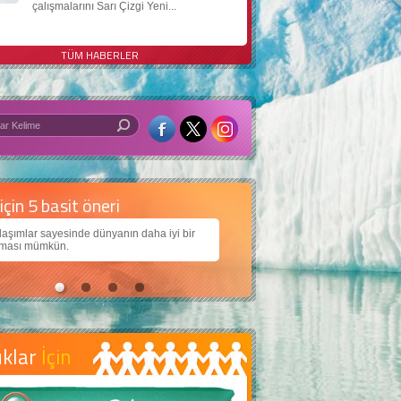
çalışmalarını Sarı Çizgi Yeni...
TÜM HABERLER
 iyi bir dünya için yapay zekâ
arımıza daha güzel bir dünya bırakabilmek için
jiden nasıl yararlanırız?
uklar
İçin