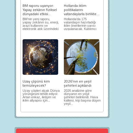
BM raporu uyarıyor:
Hollanda iklim
Yapay zekânın fiziksel
politikalarını
dünyadaki etkisi...
vatandaşlarla birlikte...
BM’nin yeni raporu,
Hollanda’da 175
yapay zekânın su, enerji,
vatandaşın hazırladığı
arazi kullanımı ve
iklim önerilerinin yarısı
elektronik atık üzerindeki
uygulanacak. Katılımcı
ortaya...
demokrasi,...
Uzay çöpünü kim
2026’nın en yeşil
temizleyecek?
şehirleri açıklandı
Uzay çöpleri alçak Dünya
2026 analizine göre
yörüngesini tehdit ediyor.
dünyanın en yeşil
Artan enkaz, iletişim ve
şehirleri belirlendi. Hava
iklim altyapısı için...
kalitesi, kişi başına düşen
yeşil...