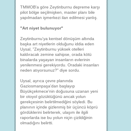
TMMOB'a göre Zeytinburnu depreme karşı
pilot bölge seçilmişken, master planı bile
yapılmadan işmerkezi ilan edilmesi yanlış.
"Art niyet bulunuyor"
Zeytinburnu'ya kentsel dönüşüm altında
başka art niyetlerin olduğunu iddia eden
Uysal, "Zeytinburnu yüksek otelleri
kaldıracak zemine sahipse, orada kötü
binalarda yaşayan insanların evlerinin
yenilenmesi gerekiyordu. Oradaki insanları
neden atıyorsunuz?" diye sordu.
Uysal, ayrıca çevre planında
Gaziosmanpaşa'dan başlayıp
Büyükçekmece'nin doğusuna uzanan yeni
bir otoyol gözüktüğünü ancak yolun
gerekçesinin belirtilmediğini söyledi. Bu
planının içinde gizlenmiş bir üçüncü köprü
gördüklerini belirterek, ulaşım ile ilgili
raporlarda ise bu yolun niçin çizildiğinin
olmadığını belirtti.