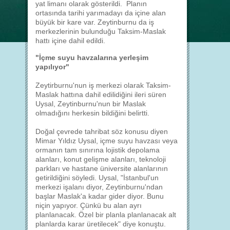
yat limanı olarak gösterildi. Planın
ortasında tarihi yarımadayı da içine alan
büyük bir kare var. Zeytinburnu da iş
merkezlerinin bulunduğu Taksim-Maslak
hattı içine dahil edildi.
"İçme suyu havzalarına yerleşim
yapılıyor"
Zeytirburnu'nun iş merkezi olarak Taksim-
Maslak hattına dahil edilidiğini ileri süren
Uysal, Zeytinburnu'nun bir Maslak
olmadığını herkesin bildiğini belirtti.
Doğal çevrede tahribat söz konusu diyen
Mimar Yıldız Uysal, içme suyu havzası veya
ormanın tam sınırına lojistik depolama
alanları, konut gelişme alanları, teknoloji
parkları ve hastane üniversite alanlarının
getirildiğini söyledi. Uysal, "İstanbul'un
merkezi işalanı diyor, Zeytinburnu'ndan
başlar Maslak'a kadar gider diyor. Bunu
niçin yapıyor. Çünkü bu alan ayrı
planlanacak. Özel bir planla planlanacak alt
planlarda karar üretilecek" diye konuştu.