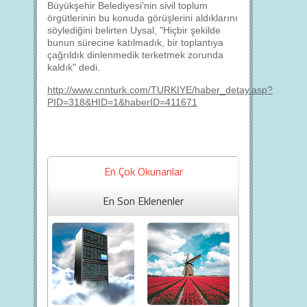
Büyükşehir Belediyesi'nin sivil toplum
örgütlerinin bu konuda görüşlerini aldıklarını
söylediğini belirten Uysal, "Hiçbir şekilde
bunun sürecine katılmadık, bir toplantıya
çağrıldık dinlenmedik terketmek zorunda
kaldık" dedi.
http://www.cnnturk.com/TURKIYE/haber_detay.asp?
PID=318&HID=1&haberID=411671
En Çok Okunanlar
En Son Eklenenler