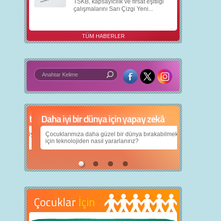
TSKB, kapsayıcılık ve fırsat eşitliği
çalışmalarını Sarı Çizgi Yeni...
TÜM HABERLER
Daha iyi bir dünya için yapay zekâ
Çocuklarımıza daha güzel bir dünya bırakabilmek
için teknolojiden nasıl yararlanırız?
Çocuklar
İçin