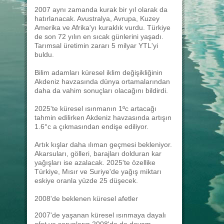
2007 aynı zamanda kurak bir yıl olarak da
hatırlanacak. Avustralya, Avrupa, Kuzey
Amerika ve Afrika'yı kuraklık vurdu. Türkiye
de son 72 yılın en sıcak günlerini yaşadı.
Tarımsal üretimin zararı 5 milyar YTL'yi
buldu.
Bilim adamları küresel iklim değişikliğinin
Akdeniz havzasında dünya ortamalarından
daha da vahim sonuçları olacağını bildirdi.
2025'te küresel ısınmanın 1ºc artacağı
tahmin edilirken Akdeniz havzasında artışın
1.6°c a çıkmasından endişe ediliyor.
Artık kışlar daha ılıman geçmesi bekleniyor.
Akarsuları, gölleri, barajları dolduran kar
yağışları ise azalacak. 2025'te özellike
Türkiye, Mısır ve Suriye'de yağış miktarı
eskiye oranla yüzde 25 düşecek.
2008'de beklenen küresel afetler
2007'de yaşanan küresel ısınmaya dayalı