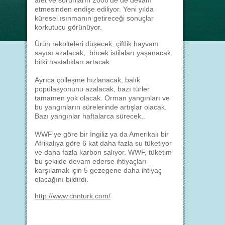
afet ve sorunların 2008'de de devam
etmesinden endişe ediliyor. Yeni yılda
küresel ısınmanın getireceği sonuçlar
korkutucu görünüyor.
Ürün rekolteleri düşecek, çiftlik hayvanı
sayısı azalacak, böcek istilaları yaşanacak,
bitki hastalıkları artacak.
Ayrıca çölleşme hızlanacak, balık
popülasyonunu azalacak, bazı türler
tamamen yok olacak. Orman yangınları ve
bu yangınların sürelerinde artışlar olacak.
Bazı yangınlar haftalarca sürecek..
WWF'ye göre bir İngiliz ya da Amerikalı bir
Afrikalıya göre 6 kat daha fazla su tüketiyor
ve daha fazla karbon salıyor. WWF, tüketim
bu şekilde devam ederse ihtiyaçları
karşılamak için 5 gezegene daha ihtiyaç
olacağını bildirdi.
http://www.cnnturk.com/