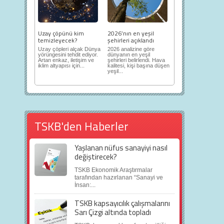
Uzay çöpünü kim
2026’nın en yeşil
temizleyecek?
şehirleri açıklandı
Uzay çöpleri alçak Dünya
2026 analizine göre
yörüngesini tehdit ediyor.
dünyanın en yeşil
Artan enkaz, iletişim ve
şehirleri belirlendi. Hava
iklim altyapısı için...
kalitesi, kişi başına düşen
yeşil...
TSKB'den Haberler
Yaşlanan nüfus sanayiyi nasıl
değiştirecek?
TSKB Ekonomik Araştırmalar
tarafından hazırlanan “Sanayi ve
İnsan:...
TSKB kapsayıcılık çalışmalarını
Sarı Çizgi altında topladı