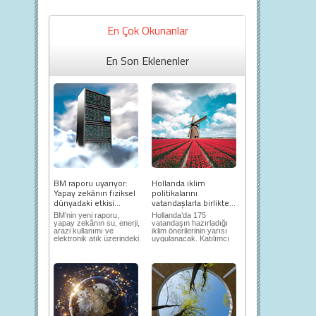
En Çok Okunanlar
En Son Eklenenler
BM raporu uyarıyor:
Hollanda iklim
Yapay zekânın fiziksel
politikalarını
dünyadaki etkisi...
vatandaşlarla birlikte...
BM’nin yeni raporu,
Hollanda’da 175
yapay zekânın su, enerji,
vatandaşın hazırladığı
arazi kullanımı ve
iklim önerilerinin yarısı
elektronik atık üzerindeki
uygulanacak. Katılımcı
ortaya...
demokrasi,...