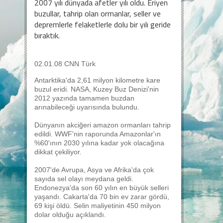
2007 yılı dünyada afetler yılı oldu. Eriyen
buzullar, tahrip olan ormanlar, seller ve
depremlerle felaketlerle dolu bir yılı geride
bıraktık.
02.01.08 CNN Türk
Antarktika'da 2,61 milyon kilometre kare
buzul eridi. NASA, Kuzey Buz Denizi'nin
2012 yazında tamamen buzdan
arınabileceği uyarısında bulundu.
Dünyanın akciğeri amazon ormanları tahrip
edildi. WWF'nin raporunda Amazonlar'ın
%60'ının 2030 yılına kadar yok olacağına
dikkat çekiliyor.
2007'de Avrupa, Asya ve Afrika'da çok
sayıda sel olayı meydana geldi.
Endonezya'da son 60 yılın en büyük selleri
yaşandı. Cakarta'da 70 bin ev zarar gördü,
69 kişi öldü. Selin maliyetinin 450 milyon
dolar olduğu açıklandı.