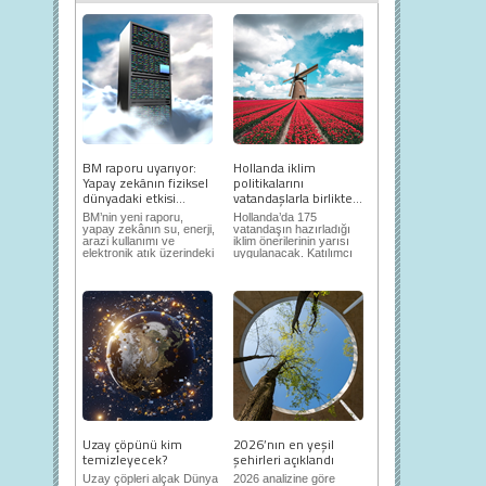
BM raporu uyarıyor:
Hollanda iklim
Yapay zekânın fiziksel
politikalarını
dünyadaki etkisi...
vatandaşlarla birlikte...
BM’nin yeni raporu,
Hollanda’da 175
yapay zekânın su, enerji,
vatandaşın hazırladığı
arazi kullanımı ve
iklim önerilerinin yarısı
elektronik atık üzerindeki
uygulanacak. Katılımcı
ortaya...
demokrasi,...
Uzay çöpünü kim
2026’nın en yeşil
temizleyecek?
şehirleri açıklandı
Uzay çöpleri alçak Dünya
2026 analizine göre