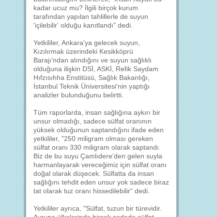
kadar ucuz mu? İlgili birçok kurum
tarafından yapılan tahlillerle de suyun
'içilebilir' olduğu kanıtlandı" dedi.
Yetkililer, Ankara'ya gelecek suyun,
Kızılırmak üzerindeki Kesikköprü
Barajı'ndan alındığını ve suyun sağlıklı
olduğuna ilişkin DSİ, ASKİ, Refik Saydam
Hıfzısıhha Enstitüsü, Sağlık Bakanlığı,
İstanbul Teknik Üniversitesi'nin yaptığı
analizler bulunduğunu belirtti.
Tüm raporlarda, insan sağlığına aykırı bir
unsur olmadığı, sadece sülfat oranının
yüksek olduğunun saptandığını ifade eden
yetkililer, "250 miligram olması gereken
sülfat oranı 330 miligram olarak saptandı.
Biz de bu suyu Çamlıdere'den gelen suyla
harmanlayarak vereceğimiz için sülfat oranı
doğal olarak düşecek. Sülfatta da insan
sağlığını tehdit eden unsur yok sadece biraz
tat olarak tuz oranı hissedilebilir" dedi.
Yetkililer ayrıca, "Sülfat, tuzun bir türevidir.