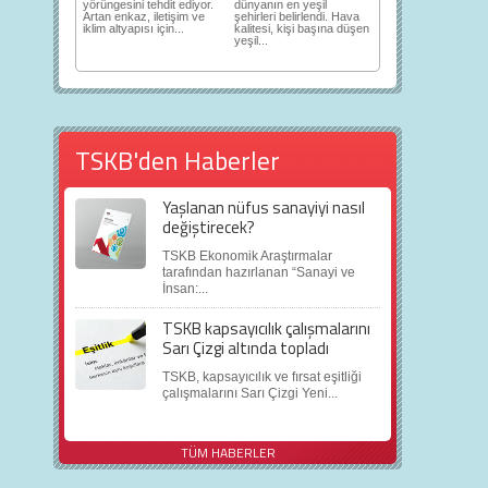
yörüngesini tehdit ediyor.
dünyanın en yeşil
Artan enkaz, iletişim ve
şehirleri belirlendi. Hava
iklim altyapısı için...
kalitesi, kişi başına düşen
yeşil...
TSKB'den Haberler
Yaşlanan nüfus sanayiyi nasıl
değiştirecek?
TSKB Ekonomik Araştırmalar
tarafından hazırlanan “Sanayi ve
İnsan:...
TSKB kapsayıcılık çalışmalarını
Sarı Çizgi altında topladı
TSKB, kapsayıcılık ve fırsat eşitliği
çalışmalarını Sarı Çizgi Yeni...
TÜM HABERLER