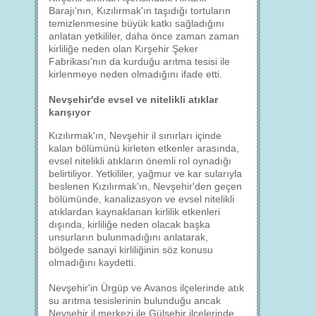
Barajı'nın, Kızılırmak'ın taşıdığı tortuların
temizlenmesine büyük katkı sağladığını
anlatan yetkililer, daha önce zaman zaman
kirliliğe neden olan Kırşehir Şeker
Fabrikası'nın da kurduğu arıtma tesisi ile
kirlenmeye neden olmadığını ifade etti.
Nevşehir'de evsel ve nitelikli atıklar
karışıyor
Kızılırmak'ın, Nevşehir il sınırları içinde
kalan bölümünü kirleten etkenler arasında,
evsel nitelikli atıkların önemli rol oynadığı
belirtiliyor. Yetkililer, yağmur ve kar sularıyla
beslenen Kızılırmak'ın, Nevşehir'den geçen
bölümünde, kanalizasyon ve evsel nitelikli
atıklardan kaynaklanan kirlilik etkenleri
dışında, kirliliğe neden olacak başka
unsurların bulunmadığını anlatarak,
bölgede sanayi kirliliğinin söz konusu
olmadığını kaydetti.
Nevşehir'in Ürgüp ve Avanos ilçelerinde atık
su arıtma tesislerinin bulunduğu ancak
Nevşehir il merkezi ile Gülşehir ilçelerinde