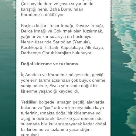
Çok sayıda dere ve çayın suyunun da
karıştığı nehir, Bafra Burnu'ndan
Karadeniz'e dökülüyor.
Başlıca kolları Tecer Irmağı, Devrez Irmağı,
Delice Irmağı ve Gökırmak olan Kızılırmak,
yağmur ve kar sularıyla da besleniyor.
Nehrin üzerinde Sarıoğlan (Yamula),
Kesikköprü, Hirfanlı, Kapulukaya, Altınkaya,
Derbentve Obruk barajları bulunuyor.
Doğal kirlenme ve tuzlanma
İç Anadolu ve Karadeniz bölgesinde, geçtiği
yörelerin tarımı açısından çok büyük öneme
sahip nehirde, Sivas yöresinde doğal bir
kirlenme yaşandığı kaydedildi.
Yetkililer, bölgede, ırmağın geçtiği alanlarda
bulunan ve "jips" adı verilen eriyebilen kaya
türlerinin, ırmakta doğal bir kirlenmeye yol
açtığını belirterek, özellikle yaz döneminde
sulamada bile kullanılamayacak kadar doğal
bir kirlenme ve tuzlanma yaşandığını
vurguladı.