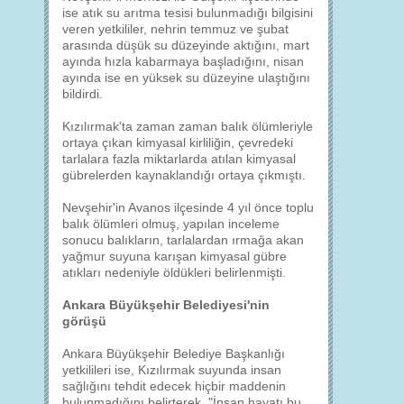
ise atık su arıtma tesisi bulunmadığı bilgisini
veren yetkililer, nehrin temmuz ve şubat
arasında düşük su düzeyinde aktığını, mart
ayında hızla kabarmaya başladığını, nisan
ayında ise en yüksek su düzeyine ulaştığını
bildirdi.
Kızılırmak'ta zaman zaman balık ölümleriyle
ortaya çıkan kimyasal kirliliğin, çevredeki
tarlalara fazla miktarlarda atılan kimyasal
gübrelerden kaynaklandığı ortaya çıkmıştı.
Nevşehir'in Avanos ilçesinde 4 yıl önce toplu
balık ölümleri olmuş, yapılan inceleme
sonucu balıkların, tarlalardan ırmağa akan
yağmur suyuna karışan kimyasal gübre
atıkları nedeniyle öldükleri belirlenmişti.
Ankara Büyükşehir Belediyesi'nin
görüşü
Ankara Büyükşehir Belediye Başkanlığı
yetkilileri ise, Kızılırmak suyunda insan
sağlığını tehdit edecek hiçbir maddenin
bulunmadığını belirterek, "İnsan hayatı bu