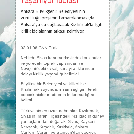
Ankara Büyükşehir Belediyesi'nin
yürüttüğü projenin tamamlanmasıyla
Ankara'ya su sağlayacak Kızılırmak'la ilgili
kirlilik iddialarının arkası gelmiyor.
03.01.08 CNN Türk
Nehirde Sivas kent merkezindeki atık sular
ile yöredeki toprak yapısından ve
Nevşehir'deki evsel, sanayi atıklarından
dolayı kirlilik yaşandığı belirtildi.
Büyükşehir Belediyesi yetkilileri ise
Kızılırmak suyunda, insan sağlığını tehdit
edecek hiçbir maddenin bulunmadığını
belirtti.
Türkiye'nin en uzun nehri olan Kızılırmak,
Sivas'ın İmranlı ilçesindeki Kızıldağ'ın güney
yamaçlarından doğarak, Sivas, Kayseri,
Nevşehir, Kırşehir, Kırıkkale, Ankara,
Çankırı, Çorum ve Samsun'dan geçiyor.