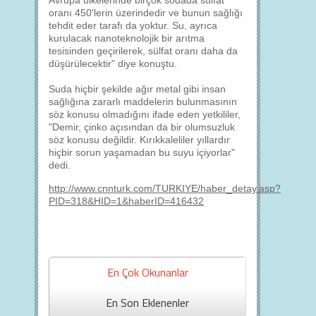
Avrupa ülkelerinde birçok sodada sülfat
oranı 450'lerin üzerindedir ve bunun sağlığı
tehdit eder tarafı da yoktur. Su, ayrıca
kurulacak nanoteknolojik bir arıtma
tesisinden geçirilerek, sülfat oranı daha da
düşürülecektir" diye konuştu.
Suda hiçbir şekilde ağır metal gibi insan
sağlığına zararlı maddelerin bulunmasının
söz konusu olmadığını ifade eden yetkililer,
"Demir, çinko açısından da bir olumsuzluk
söz konusu değildir. Kırıkkaleliler yıllardır
hiçbir sorun yaşamadan bu suyu içiyorlar"
dedi.
http://www.cnnturk.com/TURKIYE/haber_detay.asp?
PID=318&HID=1&haberID=416432
En Çok Okunanlar
En Son Eklenenler