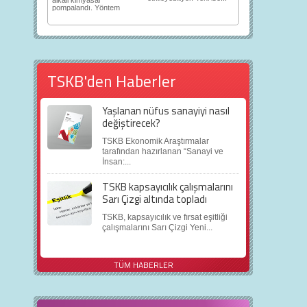
alkali kimyasal
pompalandı. Yöntem
daha fazla...
TSKB'den Haberler
Yaşlanan nüfus sanayiyi nasıl
değiştirecek?
TSKB Ekonomik Araştırmalar
tarafından hazırlanan “Sanayi ve
İnsan:...
TSKB kapsayıcılık çalışmalarını
Sarı Çizgi altında topladı
TSKB, kapsayıcılık ve fırsat eşitliği
çalışmalarını Sarı Çizgi Yeni...
TÜM HABERLER