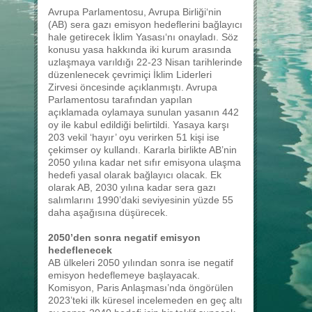
Avrupa Parlamentosu, Avrupa Birliği‘nin
(AB) sera gazı emisyon hedeflerini bağlayıcı
hale getirecek İklim Yasası‘nı onayladı. Söz
konusu yasa hakkında iki kurum arasında
uzlaşmaya varıldığı 22-23 Nisan tarihlerinde
düzenlenecek çevrimiçi İklim Liderleri
Zirvesi öncesinde açıklanmıştı. Avrupa
Parlamentosu tarafından yapılan
açıklamada oylamaya sunulan yasanın 442
oy ile kabul edildiği belirtildi. Yasaya karşı
203 vekil ‘hayır’ oyu verirken 51 kişi ise
çekimser oy kullandı. Kararla birlikte AB’nin
2050 yılına kadar net sıfır emisyona ulaşma
hedefi yasal olarak bağlayıcı olacak. Ek
olarak AB, 2030 yılına kadar sera gazı
salımlarını 1990’daki seviyesinin yüzde 55
daha aşağısına düşürecek.
2050’den sonra negatif emisyon
hedeflenecek
AB ülkeleri 2050 yılından sonra ise negatif
emisyon hedeflemeye başlayacak.
Komisyon, Paris Anlaşması’nda öngörülen
2023’teki ilk küresel incelemeden en geç altı