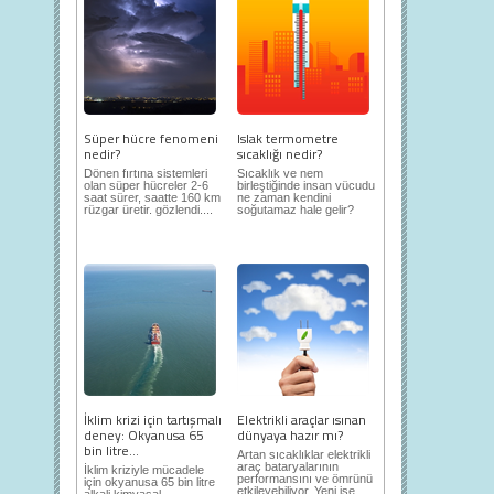
Süper hücre fenomeni
Islak termometre
nedir?
sıcaklığı nedir?
Dönen fırtına sistemleri
Sıcaklık ve nem
olan süper hücreler 2-6
birleştiğinde insan vücudu
saat sürer, saatte 160 km
ne zaman kendini
rüzgar üretir. gözlendi....
soğutamaz hale gelir?
İklim krizi için tartışmalı
Elektrikli araçlar ısınan
deney: Okyanusa 65
dünyaya hazır mı?
bin litre...
Artan sıcaklıklar elektrikli
araç bataryalarının
İklim kriziyle mücadele
performansını ve ömrünü
için okyanusa 65 bin litre
etkileyebiliyor. Yeni ise...