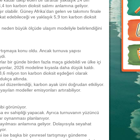
le kadar takip eden bir taraftar yaklaşık 24 bin
 3,4 ton karbon dioksit salımı anlamına geliyor.
r olabilir. Güney Afrika’dan gelen ve takımını finale
 kat edebileceği ve yaklaşık 5,9 ton karbon dioksit
n neden büyük ölçüde ulaşım modeliyle belirlendiğini
rtışmaya konu oldu. Ancak turnuva yapısı
di.
ar bir günde birden fazla maça gidebildi ve ülke içi
syonlar, 2026 modeline kıyasla daha düşük kaldı.
,6 milyon ton karbon dioksit eşdeğeri olarak
dukça altında.
l düzenlendiği, karbon ayak izini doğrudan etkiliyor.
ayılan modeller emisyonları artırabiliyor.
bi görünüyor.
a ev sahipliği yapacak. Ayrıca turnuvanın yüzüncü
ar oynanması planlanıyor.
ayılması anlamına geliyor. Dolayısıyla seyahat
yor.
 ise başka bir çevresel tartışmayı gündeme