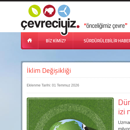
BİZ KİMİZ?
SÜRDÜRÜLEBİLİR HABE
İklim Değişikliği
Eklenme Tarihi: 01 Temmuz 2026
Dün
izi
Uzman
milyo