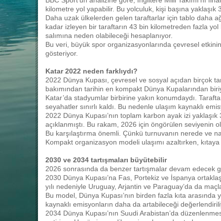
BBC Sport’un analizine göre, İngiltere Milli Takımı’nı fina
kilometre yol yapabilir. Bu yolculuk, kişi başına yaklaşık
Daha uzak ülkelerden gelen taraftarlar için tablo daha ağı
kadar izleyen bir taraftarın 43 bin kilometreden fazla yol
salımına neden olabileceği hesaplanıyor.
Bu veri, büyük spor organizasyonlarında çevresel etkini
gösteriyor.
Katar 2022 neden farklıydı?
2022 Dünya Kupası, çevresel ve sosyal açıdan birçok ta
bakımından tarihin en kompakt Dünya Kupalarından biriy
Katar’da stadyumlar birbirine yakın konumdaydı. Taraftarl
seyahatler sınırlı kaldı. Bu nedenle ulaşım kaynaklı emi
2022 Dünya Kupası’nın toplam karbon ayak izi yaklaşık 3
açıklanmıştı. Bu rakam, 2026 için öngörülen seviyenin ol
Bu karşılaştırma önemli. Çünkü turnuvanın nerede ve nası
Kompakt organizasyon modeli ulaşımı azaltırken, kıtaya y
2030 ve 2034 tartışmaları büyütebilir
2026 sonrasında da benzer tartışmalar devam edecek gi
2030 Dünya Kupası’na Fas, Portekiz ve İspanya ortaklaş
yılı nedeniyle Uruguay, Arjantin ve Paraguay’da da maçl
Bu model, Dünya Kupası’nın birden fazla kıta arasında y
kaynaklı emisyonların daha da artabileceği değerlendirili
2034 Dünya Kupası’nın Suudi Arabistan’da düzenlenmesi