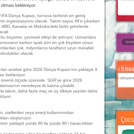
olması bekleniyor.
IFA Dünya Kupası, turnuva tarihinin en geniş
lı organizasyonu olacak. Takım sayısı 48’e çıkarken
 ABD, Kanada ve Meksika’deki farklı şehirlerde
acak.
bu büyüme, çevresel etkiyi de artırıyor. Uzmanlara
urnuvanın karbon ayak izini en çok büyüten unsur
mlardan çok, milyonlarca taraftarın uzun mesafeli
olculukları olacak.
Daha
apılan analize göre 2026 Dünya Kupası’nın yaklaşık 9
sı bekleniyor.
Çocukl
 önemli ölçüde üzerinde. SGR’ye göre 2026
teknolo
lamasının neredeyse iki katına çıkabilir.
zla takım, daha fazla maç ve üç ülkeye yayılan daha
ütüyor.
n, otellerden veya enerji kullanımından
Çoc
kları oluşturuyor.
nin yaklaşık yüzde 80 ila yüzde 90’ı havacılıktan