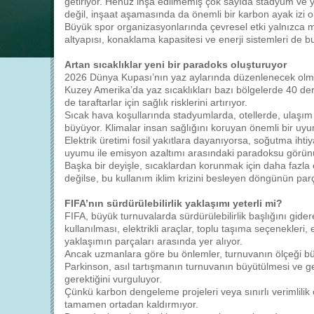
getiriyor. Henüz inşa edilmemiş çok sayıda stadyum ve ye
değil, inşaat aşamasında da önemli bir karbon ayak izi ol
Büyük spor organizasyonlarında çevresel etki yalnızca 
altyapısı, konaklama kapasitesi ve enerji sistemleri de 
Artan sıcaklıklar yeni bir paradoks oluşturuyor
2026 Dünya Kupası’nın yaz aylarında düzenlenecek olmas
Kuzey Amerika’da yaz sıcaklıkları bazı bölgelerde 40 d
de taraftarlar için sağlık risklerini artırıyor.
Sıcak hava koşullarında stadyumlarda, otellerde, ulaşım
büyüyor. Klimalar insan sağlığını koruyan önemli bir uyum 
Elektrik üretimi fosil yakıtlara dayanıyorsa, soğutma ihti
uyumu ile emisyon azaltımı arasındaki paradoksu görünür
Başka bir deyişle, sıcaklardan korunmak için daha fazla e
değilse, bu kullanım iklim krizini besleyen döngünün parç
FIFA’nın sürdürülebilirlik yaklaşımı yeterli mi?
FIFA, büyük turnuvalarda sürdürülebilirlik başlığını gid
kullanılması, elektrikli araçlar, toplu taşıma seçenekleri,
yaklaşımın parçaları arasında yer alıyor.
Ancak uzmanlara göre bu önlemler, turnuvanın ölçeği büy
Parkinson, asıl tartışmanın turnuvanın büyütülmesi ve g
gerektiğini vurguluyor.
Çünkü karbon dengeleme projeleri veya sınırlı verimlilik
tamamen ortadan kaldırmıyor.