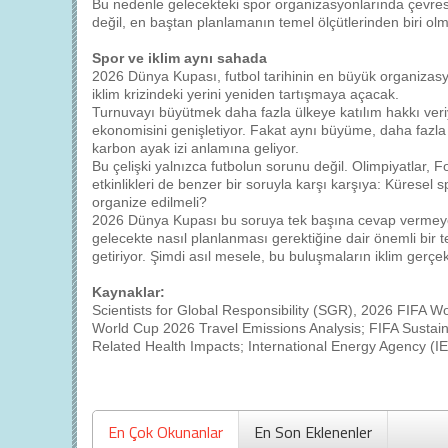
Bu nedenle gelecekteki spor organizasyonlarında çevresel
değil, en baştan planlamanın temel ölçütlerinden biri olm
Spor ve iklim aynı sahada
2026 Dünya Kupası, futbol tarihinin en büyük organizas
iklim krizindeki yerini yeniden tartışmaya açacak.
Turnuvayı büyütmek daha fazla ülkeye katılım hakkı veriyo
ekonomisini genişletiyor. Fakat aynı büyüme, daha fazla
karbon ayak izi anlamına geliyor.
Bu çelişki yalnızca futbolun sorunu değil. Olimpiyatlar, 
etkinlikleri de benzer bir soruyla karşı karşıya: Küresel sp
organize edilmeli?
2026 Dünya Kupası bu soruya tek başına cevap vermeye
gelecekte nasıl planlanması gerektiğine dair önemli bir t
getiriyor. Şimdi asıl mesele, bu buluşmaların iklim gerçe
Kaynaklar:
Scientists for Global Responsibility (SGR), 2026 FIFA W
World Cup 2026 Travel Emissions Analysis; FIFA Sustain
Related Health Impacts; International Energy Agency (IE
En Çok Okunanlar
En Son Eklenenler