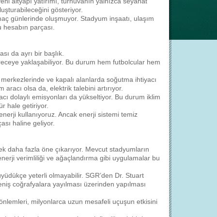
ni altyapı yatırımı, turnuvanın yalnızca seyahat
uşturabileceğini gösteriyor.
maç günlerinde oluşmuyor. Stadyum inşaatı, ulaşım
bu hesabın parçası.
ı da ayrı bir başlık.
ereceye yaklaşabiliyor. Bu durum hem futbolcular hem
 merkezlerinde ve kapalı alanlarda soğutma ihtiyacı
aracı olsa da, elektrik talebini artırıyor.
yacı dolaylı emisyonları da yükseltiyor. Bu durum iklim
 hale getiriyor.
nerji kullanıyoruz. Ancak enerji sistemi temiz
ası haline geliyor.
erek daha fazla öne çıkarıyor. Mevcut stadyumların
 enerji verimliliği ve ağaçlandırma gibi uygulamalar bu
üdükçe yeterli olmayabilir. SGR’den Dr. Stuart
eniş coğrafyalara yayılması üzerinden yapılması
 önlemleri, milyonlarca uzun mesafeli uçuşun etkisini