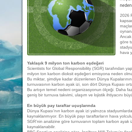
neden 
2026 F
kapsam
maçlar
oynan
Ancak 
göre t
stadyu
hava y
Yaklaşık 9 milyon ton karbon eşdeğeri
Scientists for Global Responsibility (SGR) tarafından y
milyon ton karbon dioksit eşdeğeri emisyona neden olma
Bu miktar, şimdiye kadar düzenlenen Dünya Kupalarının
turnuvasının karbon ayak izi, son dört Dünya Kupası orta
Bu artışın temel nedeni organizasyonun ölçeği. Daha fa
geniş bir turnuva takvimi, ulaşım ve lojistik ihtiyacını büy
En büyük pay taraftar uçuşlarında
Dünya Kupası’nın karbon ayak izi yalnızca stadyumlarda
kaynaklanmıyor. En büyük payı taraftarların hava yolculu
SGR’nin analizine göre turnuvanın toplam karbon ayak izi
kaynaklanabilir.