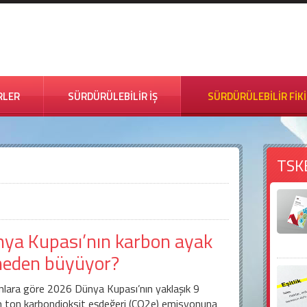
RLER
SÜRDÜRÜLEBİLİR İŞ
SÜRDÜRÜLEBİLİR FİK
TSK
ya Kupası’nın karbon ayak
 neden büyüyor?
lara göre 2026 Dünya Kupası’nın yaklaşık 9
n ton karbondioksit eşdeğeri (CO2e) emisyonuna