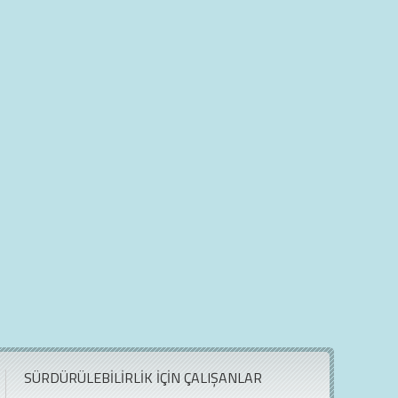
SÜRDÜRÜLEBİLİRLİK İÇİN ÇALIŞANLAR