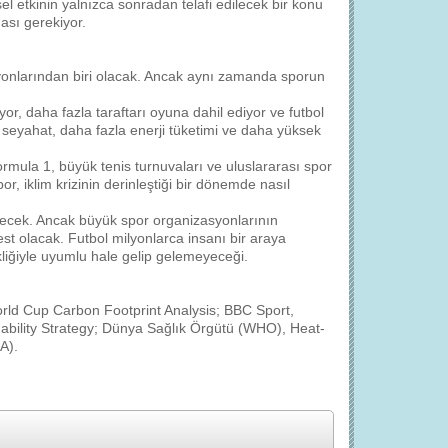
 etkinin yalnızca sonradan telafi edilecek bir konu
ası gerekiyor.
yonlarından biri olacak. Ancak aynı zamanda sporun
r, daha fazla taraftarı oyuna dahil ediyor ve futbol
 seyahat, daha fazla enerji tüketimi ve daha yüksek
Formula 1, büyük tenis turnuvaları ve uluslararası spor
or, iklim krizinin derinleştiği bir dönemde nasıl
cek. Ancak büyük spor organizasyonlarının
est olacak. Futbol milyonlarca insanı bir araya
kliğiyle uyumlu hale gelip gelemeyeceği.
orld Cup Carbon Footprint Analysis; BBC Sport,
ability Strategy; Dünya Sağlık Örgütü (WHO), Heat-
A).