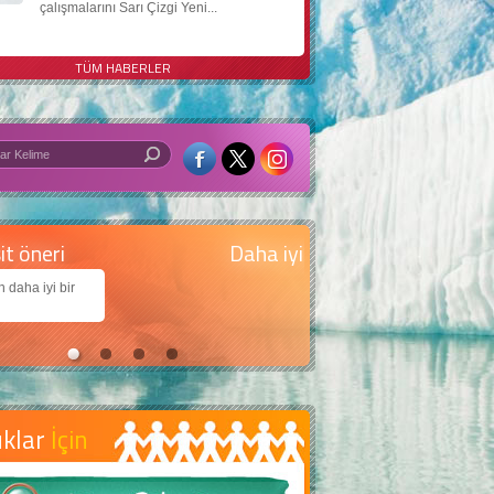
çalışmalarını Sarı Çizgi Yeni...
TÜM HABERLER
 iyi bir dünya için yapay zekâ
arımıza daha güzel bir dünya bırakabilmek için
jiden nasıl yararlanırız?
uklar
İçin