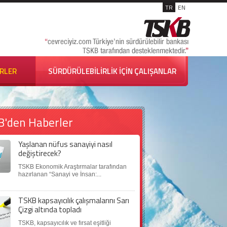
TR
EN
İRLER
SÜRDÜRÜLEBİLİRLİK İÇİN ÇALIŞANLAR
B'den Haberler
Yaşlanan nüfus sanayiyi nasıl
değiştirecek?
TSKB Ekonomik Araştırmalar tarafından
hazırlanan “Sanayi ve İnsan:...
TSKB kapsayıcılık çalışmalarını Sarı
Çizgi altında topladı
TSKB, kapsayıcılık ve fırsat eşitliği