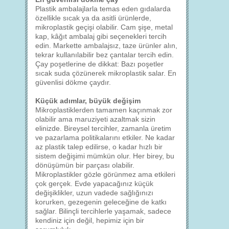
Plastik ambalajlarla temas eden gıdalarda
özellikle sıcak ya da asitli ürünlerde,
mikroplastik geçişi olabilir. Cam şişe, metal
kap, kâğıt ambalaj gibi seçenekleri tercih
edin. Markette ambalajsız, taze ürünler alın,
tekrar kullanılabilir bez çantalar tercih edin.
Çay poşetlerine de dikkat: Bazı poşetler
sıcak suda çözünerek mikroplastik salar. En
güvenlisi dökme çaydır.
Küçük adımlar, büyük değişim
Mikroplastiklerden tamamen kaçınmak zor
olabilir ama maruziyeti azaltmak sizin
elinizde. Bireysel tercihler, zamanla üretim
ve pazarlama politikalarını etkiler. Ne kadar
az plastik talep edilirse, o kadar hızlı bir
sistem değişimi mümkün olur. Her birey, bu
dönüşümün bir parçası olabilir.
Mikroplastikler gözle görünmez ama etkileri
çok gerçek. Evde yapacağınız küçük
değişiklikler, uzun vadede sağlığınızı
korurken, gezegenin geleceğine de katkı
sağlar. Bilinçli tercihlerle yaşamak, sadece
kendiniz için değil, hepimiz için bir