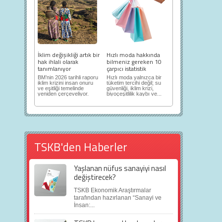
İklim değişikliği artık bir
Hızlı moda hakkında
hak ihlali olarak
bilmeniz gereken 10
tanımlanıyor
çarpıcı istatistik
BM’nin 2026 tarihli raporu
Hızlı moda yalnızca bir
iklim krizini insan onuru
tüketim tercihi değil; su
ve eşitliği temelinde
güvenliği, iklim krizi,
yeniden çerçeveliyor.
biyoçeşitlilik kaybı ve...
TSKB'den Haberler
Yaşlanan nüfus sanayiyi nasıl
değiştirecek?
TSKB Ekonomik Araştırmalar
tarafından hazırlanan “Sanayi ve
İnsan:...