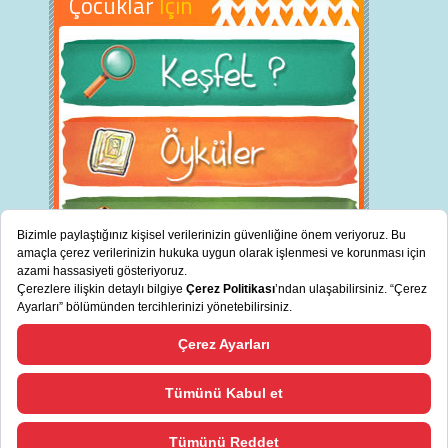
Çocuklar
İçin
BİZ KİMİZ?