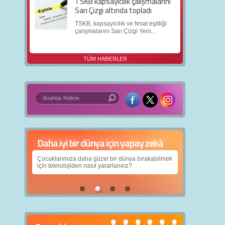
TSKB kapsayıcılık çalışmalarını
Sarı Çizgi altında topladı
TSKB, kapsayıcılık ve fırsat eşitliği
çalışmalarını Sarı Çizgi Yeni...
TÜM HABERLER
Daha iyi bir dünya için yapay zekâ
Çocuklarımıza daha güzel bir dünya bırakabilmek
için teknolojiden nasıl yararlanırız?