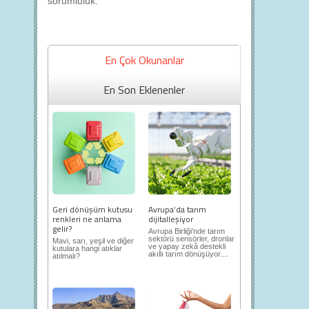
sorumluluk.
En Çok Okunanlar
En Son Eklenenler
Geri dönüşüm kutusu
Avrupa’da tarım
renkleri ne anlama
dijitalleşiyor
gelir?
Avrupa Birliği’nde tarım
sektörü sensörler, dronlar
Mavi, sarı, yeşil ve diğer
ve yapay zekâ destekli
kutulara hangi atıklar
akıllı tarım dönüşüyor....
atılmalı?