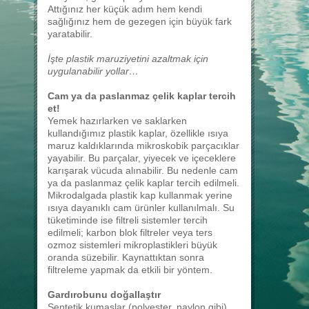
Attığınız her küçük adım hem kendi
sağlığınız hem de gezegen için büyük fark
yaratabilir.
İşte plastik maruziyetini azaltmak için
uygulanabilir yollar…
Cam ya da paslanmaz çelik kaplar tercih
et!
Yemek hazırlarken ve saklarken
kullandığımız plastik kaplar, özellikle ısıya
maruz kaldıklarında mikroskobik parçacıklar
yayabilir. Bu parçalar, yiyecek ve içeceklere
karışarak vücuda alınabilir. Bu nedenle cam
ya da paslanmaz çelik kaplar tercih edilmeli.
Mikrodalgada plastik kap kullanmak yerine
ısıya dayanıklı cam ürünler kullanılmalı. Su
tüketiminde ise filtreli sistemler tercih
edilmeli; karbon blok filtreler veya ters
ozmoz sistemleri mikroplastikleri büyük
oranda süzebilir. Kaynattıktan sonra
filtreleme yapmak da etkili bir yöntem.
Gardırobunu doğallaştır
Sentetik kumaşlar (polyester, naylon gibi)