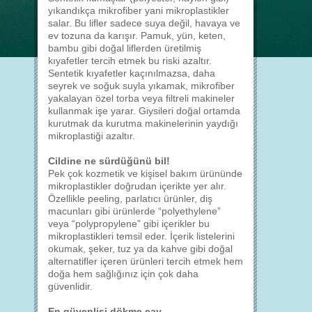
yıkandıkça mikrofiber yani mikroplastikler
salar. Bu lifler sadece suya değil, havaya ve
ev tozuna da karışır. Pamuk, yün, keten,
bambu gibi doğal liflerden üretilmiş
kıyafetler tercih etmek bu riski azaltır.
Sentetik kıyafetler kaçınılmazsa, daha
seyrek ve soğuk suyla yıkamak, mikrofiber
yakalayan özel torba veya filtreli makineler
kullanmak işe yarar. Giysileri doğal ortamda
kurutmak da kurutma makinelerinin yaydığı
mikroplastiği azaltır.
Cildine ne sürdüğünü bil!
Pek çok kozmetik ve kişisel bakım ürününde
mikroplastikler doğrudan içerikte yer alır.
Özellikle peeling, parlatıcı ürünler, diş
macunları gibi ürünlerde “polyethylene”
veya “polypropylene” gibi içerikler bu
mikroplastikleri temsil eder. İçerik listelerini
okumak, şeker, tuz ya da kahve gibi doğal
alternatifler içeren ürünleri tercih etmek hem
doğa hem sağlığınız için çok daha
güvenlidir.
En güvenlisi dökme çay