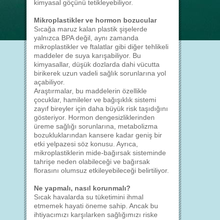
kimyasal göçünü tetikleyebiliyor.
Mikroplastikler ve hormon bozucular
Sıcağa maruz kalan plastik şişelerde
yalnızca BPA değil, aynı zamanda
mikroplastikler ve ftalatlar gibi diğer tehlikeli
maddeler de suya karışabiliyor. Bu
kimyasallar, düşük dozlarda dahi vücutta
birikerek uzun vadeli sağlık sorunlarına yol
açabiliyor.
Araştırmalar, bu maddelerin özellikle
çocuklar, hamileler ve bağışıklık sistemi
zayıf bireyler için daha büyük risk taşıdığını
gösteriyor. Hormon dengesizliklerinden
üreme sağlığı sorunlarına, metabolizma
bozukluklarından kansere kadar geniş bir
etki yelpazesi söz konusu. Ayrıca,
mikroplastiklerin mide-bağırsak sisteminde
tahrişe neden olabileceği ve bağırsak
florasını olumsuz etkileyebileceği belirtiliyor.
Ne yapmalı, nasıl korunmalı?
Sıcak havalarda su tüketimini ihmal
etmemek hayati öneme sahip. Ancak bu
ihtiyacımızı karşılarken sağlığımızı riske