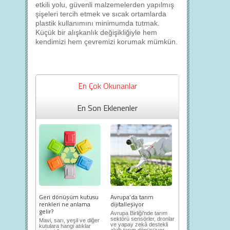
etkili yolu, güvenli malzemelerden yapılmış
şişeleri tercih etmek ve sıcak ortamlarda
plastik kullanımını minimumda tutmak.
Küçük bir alışkanlık değişikliğiyle hem
kendimizi hem çevremizi korumak mümkün.
En Çok Okunanlar
En Son Eklenenler
Geri dönüşüm kutusu
Avrupa’da tarım
renkleri ne anlama
dijitalleşiyor
gelir?
Avrupa Birliği’nde tarım
sektörü sensörler, dronlar
Mavi, sarı, yeşil ve diğer
ve yapay zekâ destekli
kutulara hangi atıklar