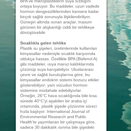
BPA ve mikroplastiklerin suya sızdığını
ortaya koyuyor. Bu maddeler, uzun vadede
hormon dengesizliklerinden kansere kadar
birçok sağlık sorunuyla ilişkilendiriliyor.
Güneşin altında ısınan araçlar, masum
görünen bir alışkanlığı ciddi bir tehlikeye
dönüştürebilir.
Sıcaklıkla gelen tehlike
Plastik su şişeleri, üretimlerinde kullanılan
kimyasallar nedeniyle sıcaklık karşısında
oldukça hassas. Özellikle BPA (Bisfenol A)
gibi maddeler, ısıya maruz kaldıklarında
çözünüp suya karışabiliyor. Uluslararası
çevre ve sağlık kuruluşlarına göre, bu
kimyasallar endokrin sistemi bozucu etkiler
gösterebiliyor; yani vücudun hormon
sistemine müdahale edebiliyorlar.
Örneğin, 26°C hava sıcaklığında bile kısa
sürede 40°C’yi aşabilen bir araba içi
ortamında, plastik şişede çözünme süreci
hızla başlıyor. International Journal of
Environmental Research and Public
Health’te yayımlanan bir çalışmaya göre,
sadece 30 dakikalık ısınma bile şişedeki