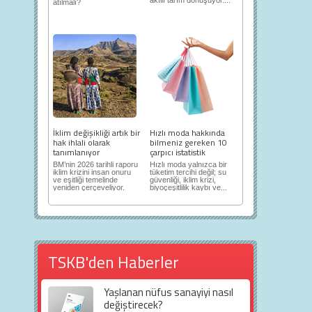
akıllı tarım dönüşüyor....
atılmalı?
İklim değişikliği artık bir
Hızlı moda hakkında
hak ihlali olarak
bilmeniz gereken 10
tanımlanıyor
çarpıcı istatistik
BM’nin 2026 tarihli raporu
Hızlı moda yalnızca bir
iklim krizini insan onuru
tüketim tercihi değil; su
ve eşitliği temelinde
güvenliği, iklim krizi,
yeniden çerçeveliyor.
biyoçeşitlilik kaybı ve...
TSKB'den Haberler
Yaşlanan nüfus sanayiyi nasıl
değiştirecek?