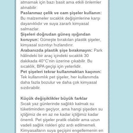
atmamak için bazı basit ama etkili önlemler
alınabilir:
Paslanmaz çelik ve cam şişeler kullanın:
Bu malzemeler sıcaklık değişimlerine karşı
dayanıklıdır ve suya zararlı kimyasal
salmazlar.
Şişeleri doğrudan güneş ışığından
koruyun:
Güneşte bırakılan plastik şişeler,
kimyasal sızıntıyı hızlandırır.
Arabanızda plastik şişe bırakmayın:
Park
hâlindeki bir araç içindeki sıcaklık 30
dakikada 40°C’nin üzerine çıkabilir. Bu
sıcaklık, BPA geçişi için yeterlidir.
Pet şişeleri tekrar kullanmaktan kaçının:
Tek kullanımlık pet şişeler, her kullanımda
daha fazla bozulur ve daha çok kimyasal
sızdırabilir.
Küçük değişiklikler büyük farklar
Sıcak yaz günlerinde sağlıklı kalmak su
tüketiminden geçiyor, ama hangi şişeden su
içtiğimiz de en az ne kadar içtiğimiz kadar
önemli. Pet şişeler pratik olabilir ama uzun
vadeli sağlık riskleri göz ardı edilmemeli.
Kimyasalların suya geçişini engellemenin en