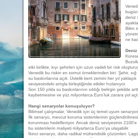
Venedi
bugün 
deniz 
ayakta
Bilim 
yönetm
ne kad
Deniz
Kürese
Buzull
etki birlikte, kıyı şehirleri için uzun vadeli bir risk oluşturu
Venedik bu riskin en somut örneklerinden biri. Şehir, sığ
su baskınlarına açık. Üstelik kent zemini her yıl yaklaşı
seviyesindeki artışla birleştiğinde etkiler hızlanıyor.
Son 150 yılda su baskınlarının sıklığı belirgin şekilde artt
kaybetmesine ve yüz milyonlarca Euro’luk zarara yol açtı
Hangi senaryolar konuşuluyor?
Bilimsel çalışmalar, Venedik için üç temel uyum senaryos
İlk senaryo, mevcut koruma sistemlerinin güçlendirilmesi
korunması hedefleniyor. Ancak deniz seviyesinin 2100’
bu sistemlerin maliyeti milyarlarca Euro’ya ulaşabilir.
İkinci senaryo, daha radikal mühendislik çözümleri. Lagü