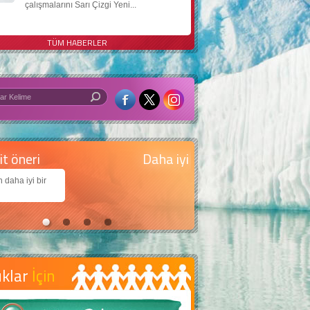
çalışmalarını Sarı Çizgi Yeni...
TÜM HABERLER
 iyi bir dünya için yapay zekâ
arımıza daha güzel bir dünya bırakabilmek için
jiden nasıl yararlanırız?
uklar
İçin