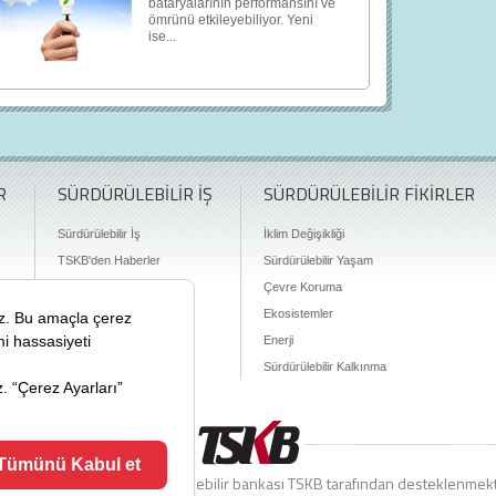
bataryalarının performansını ve
ömrünü etkileyebiliyor. Yeni
ise...
R
SÜRDÜRÜLEBİLİR İŞ
SÜRDÜRÜLEBİLİR FİKİRLER
Sürdürülebilir İş
İklim Değişikliği
TSKB'den Haberler
Sürdürülebilir Yaşam
Finansman Olanakları
Çevre Koruma
Ekosistemler
Enerji
Sürdürülebilir Kalkınma
ciyiz.com Türkiye’nin sürdürülebilir bankası TSKB tarafından desteklenmek