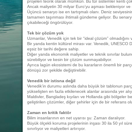
projeleri teorik olarak mümkün. Bu tür sistemler kenti ço
Ancak maliyetin 30 milyar Euro’yu aşması bekleniyor ve ek
Üçüncü senaryo ise en tartışmalı olanı. Deniz seviyesin
tamamen taşınması ihtimali gündeme geliyor. Bu senary
çıkabileceği öngörülüyor.
Tek bir çözüm yok
Uzmanlar, Venedik için tek bir “ideal çözüm” olmadığını v
Bir yanda kentin kültürel mirası var. Venedik, UNESCO D
eşsiz bir tarihi değere sahip.
Diğer yanda ekonomik maliyetler ve teknik sınırlar bulunuy
sürebiliyor ve kesin bir çözüm sunmayabiliyor.
Ayrıca lagün ekosistemi de bu kararların önemli bir parç
dönüşü zor şekilde değiştirebilir.
Venedik bir istisna değil
Venedik’in durumu aslında daha büyük bir tablonun parças
yükselişten en fazla etkilenecek alanlar arasında yer alıy
Maldivler, Bangladeş kıyıları ve Hollanda gibi bölgeler b
geliştirilen çözümler, diğer şehirler için de bir referans o
Zaman en kritik faktör
Bilim insanlarının en net uyarısı şu: Zaman daralıyor.
Büyük ölçekli koruma projelerinin inşası 30 ila 50 yıl sür
sınırlıyor ve maliyetleri artırıyor.