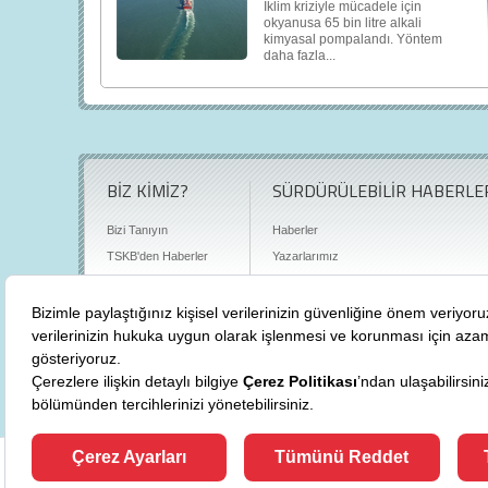
İklim kriziyle mücadele için
okyanusa 65 bin litre alkali
kimyasal pompalandı. Yöntem
daha fazla...
BİZ KİMİZ?
SÜRDÜRÜLEBİLİR HABERLE
Bizi Tanıyın
Haberler
TSKB'den Haberler
Yazarlarımız
Sıkça Sorulan Sorular
Röportajlar
Basın Odası
Sürdürülebilirlik Kütüphanesi
Bize Ulaşın
Karbon Sayacı
Politikalarımız
"
cevre