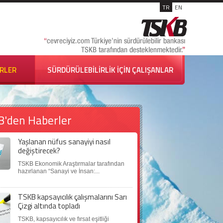
TR
EN
İRLER
SÜRDÜRÜLEBİLİRLİK İÇİN ÇALIŞANLAR
B'den Haberler
Yaşlanan nüfus sanayiyi nasıl
değiştirecek?
TSKB Ekonomik Araştırmalar tarafından
hazırlanan “Sanayi ve İnsan:...
TSKB kapsayıcılık çalışmalarını Sarı
Çizgi altında topladı
TSKB, kapsayıcılık ve fırsat eşitliği