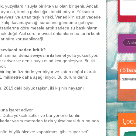
k, yüzyıllardır suyla birlikte var olan bir şehir. Ancak
aynı su, kentin geleceğini tehdit ediyor. Yükselen
seviyesi ve artan taşkın riski, Venedik’in uzun vadede
 kalıp kalamayacağı sorusunu gündeme getiriyor.
insanlarına göre mesele artık sadece su baskınlarını
ek değil. Asıl soru, mevcut önlemlerin bu tarihi kenti
ar süre koruyabileceği.
 seviyesi neden kritik?
l ısınma, deniz seviyesini iki temel yolla yükseltiyor.
ar eriyor ve deniz suyu ısındıkça genleşiyor. Bu iki
yor.
Daha
 bir lagün üzerinde yer alıyor ve zaten doğal olarak
k 1 milimetre daha aşağı iniyor. Bu durum deniz
Çocukl
teknolo
ı. 2019’daki büyük taşkın, iki kişinin hayatını
.
una işaret ediyor.
. Daha yüksek setler ve bariyerlerle kentin
Çoc
e kadar yarım metreden fazla yükselmesi durumunda
nün büyük ölçekte kapatılması gibi “süper set”