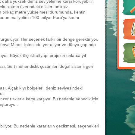
k daha yüksek deniz seviyelerine karşı koruyabilir.
osistem üzerindeki etkileri belirsiz.
in birkaç metre yükselmesi durumunda, kentin
onun maliyetinin 100 milyar Euro’ya kadar
urguluyor. Her seçenek farklı bir denge gerektiriyor.
ünya Mirası listesinde yer alıyor ve dünya çapında
or. Büyük ölçekli altyapı projeleri onlarca yıl
ası. Sert mühendislik çözümleri doğal sistemi geri
ı. Alçak kıyı bölgeleri, deniz seviyesindeki
or.
enzer risklerle karşı karşıya. Bu nedenle Venedik için
luşturuyor.
ebiliyor. Bu nedenle kararların gecikmesi, seçenekleri