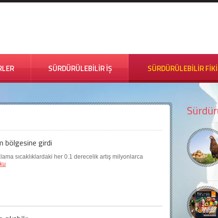
RLER
SÜRDÜRÜLEBİLİR İŞ
SÜRDÜRÜLEBİLİR FİK
Sürdürü
m bölgesine girdi
lama sıcaklıklardaki her 0.1 derecelik artış milyonlarca
ku