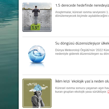
1.5 derecede hedefinde neredeyi
Araştırmalar, küresel ısınma seviyesini 1
dönülemeyecek biçimde aşılabileceğini 
Su döngüsü düzensizleşiyor ülkeler
Dünya Meteoroloji Örgütü'nün '2022 Küre
nedeniyle giderek düzensizleşen su döng
İklim krizi ‘ekolojik yas’a neden o
Küresel ısınma sonucu yaşanan aşırı hava
kuran grupları ekolojik yasa sürüklüyor.