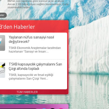
BM’nin son raporuna göre küresel açlık azalıyor.
Ancak 2,69 milyar insan sağlıklı beslenemiyor. Gıda
sistemindeki neden...
eler
B'den Haberler
Yaşlanan nüfus sanayiyi nasıl
değiştirecek?
TSKB Ekonomik Araştırmalar tarafından
hazırlanan “Sanayi ve İnsan:...
TSKB kapsayıcılık çalışmalarını Sarı
Çizgi altında topladı
TSKB, kapsayıcılık ve fırsat eşitliği
çalışmalarını Sarı Çizgi Yeni...
TÜM HABERLER