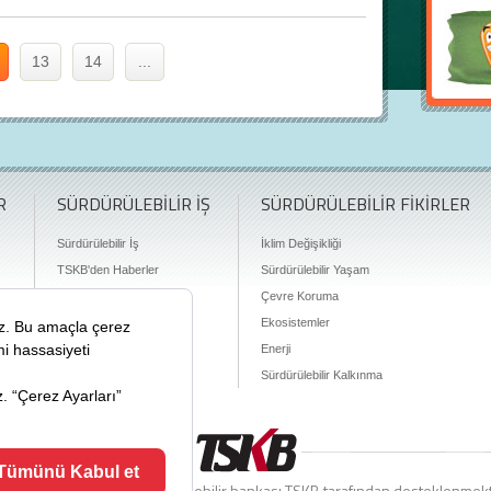
13
14
...
R
SÜRDÜRÜLEBİLİR İŞ
SÜRDÜRÜLEBİLİR FİKİRLER
Sürdürülebilir İş
İklim Değişikliği
TSKB'den Haberler
Sürdürülebilir Yaşam
Finansman Olanakları
Çevre Koruma
Ekosistemler
Enerji
Sürdürülebilir Kalkınma
ciyiz.com Türkiye’nin sürdürülebilir bankası TSKB tarafından desteklenmek