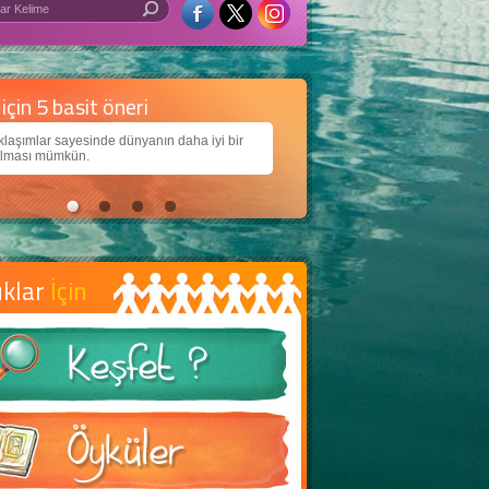
 iyi bir dünya için yapay zekâ
arımıza daha güzel bir dünya bırakabilmek için
jiden nasıl yararlanırız?
uklar
İçin