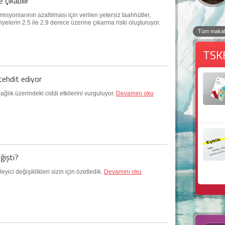
 çıkabilir
yonlarının azaltılması için verilen yetersiz taahhütler,
viyelerin 2.5 ile 2.9 derece üzerine çıkarma riski oluşturuyor.
Tüm makal
TSK
tehdit ediyor
ağlık üzerindeki ciddi etkilerini vurguluyor.
Devamını oku
ğişti?
eyici değişiklikleri sizin için özetledik.
Devamını oku