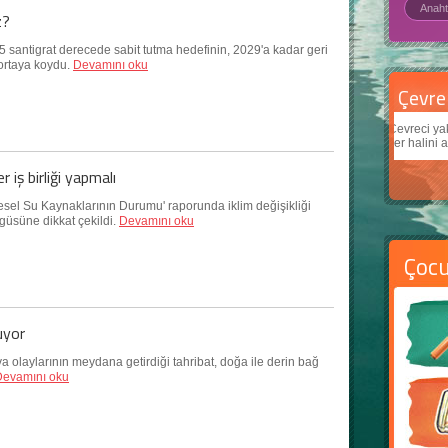
z?
.5 santigrat derecede sabit tutma hedefinin, 2029'a kadar geri
ortaya koydu.
Devamını oku
Çevre için 5 basit öneri
Daha
Çevreci yaklaşımlar
sayesinde dünyanın daha iyi bir
Çocukl
yer halini alması mümkün.
teknolo
 iş birliği yapmalı
sel Su Kaynaklarının Durumu' raporunda iklim değişikliği
üsüne dikkat çekildi.
Devamını oku
Çoc
luyor
 olaylarının meydana getirdiği tahribat, doğa ile derin bağ
Devamını oku