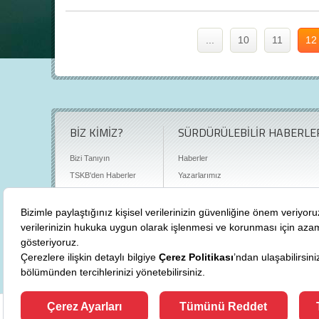
...
10
11
12
BİZ KİMİZ?
SÜRDÜRÜLEBİLİR HABERLE
Bizi Tanıyın
Haberler
TSKB'den Haberler
Yazarlarımız
Sıkça Sorulan Sorular
Röportajlar
Basın Odası
Sürdürülebilirlik Kütüphanesi
Bize Ulaşın
Karbon Sayacı
Politikalarımız
"
cevre