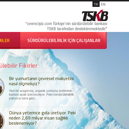
TR
EN
İRLER
SÜRDÜRÜLEBİLİRLİK İÇİN ÇALIŞANLAR
lebilir Fikirler
Bir yumurtanın çevresel maliyetini
nasıl ölçmeliyiz?
Yeni bir araştırma, organik yumurta üretiminin
karbon ayak izini inceliyor. Peki sürdürülebilirlik
yalnızca sera gazı...
Dünya yeterince gıda üretiyor. Peki
neden 2,69 milyar insan sağlıklı
beslenemiyor?