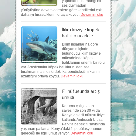
yapanların, herhangi bir
ses duymadan
yürüyüşüne devam edenlere göre kendilerini çok
daha iyi hissettiklerini ortaya koydu.
Devamını oku
İklim kriziyle köpek
balıklı mücadele
Bilim insanlarına göre
dünyanın içinde
bulunduğu iklim kriziyle
mücadelede köpek
balıklarının önemli bir rolü
var. Araştırmalar köpek balıklarını denizde
bırakmanın atmosferdeki karbondioksit miktarını
azalttığını ortaya koydu.
Devamını oku
Fil nüfusunda artış
umudu
Koruma çalışmaları
sayesinde son 30 yılda
Kenya’daki fil nüfusu ikiye
katlandı. Amboseli Ulusal
Park’ta bebek fil sayısında
yaşanan patlama, Kenya’daki fil popülasyonunun
geleceği ile ilgili umut veriyor.
Devamını oku