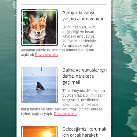
Avrupa’da vahşi
yaşam alarm veriyor
Bilim insanları, iklim
değişikliği ve insan
kaynaklı endüstriyel
faaliyetler nedeniyle
Avrupa’daki vahşi
yaşamın yüzde 80’inin risk altında olduğunu
açıkladı
Devamını oku
Balina ve yunuslar için
derhal harekete
geçilmeli
Tüm dünyada 40 ülkeden
350'den fazla bilim insanı
ve çevreci, nesillerinin
tükenmesi tehlikesine
karşı balina ve yunusları korumak için acil küresel
eylem çağrısı yaptı.
Devamını oku
Geleceğimizi korumak
için ortak hareket