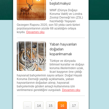
başlatmalıyız
WWF (Dünya Doğayı
Koruma Vakfı) ve Londra
Zooloji Derneği’nin (ZSL)
hazırladığı Yaşayan
Gezegen Raporu 2020, son 50 yılda canlı türleri
popülasyonlarının yüzde 68 azaldığını ortaya
koydu.
Devamını oku
Yaban hayvanları
doğadan
koparılmamalı
Türkiye ve dünyada
bilimsel kurallar ve doğayı
koruma ilkelerinden uzak,
ticari kaygının öne çıktığı
hayvanat bahçelerinin sayısı artıyor. Doğal Hayatı
Koruma Derneği yaptığı açıklamada, yaban
hayvanlarının doğadan alınıp, hayvanat
bahçelerinde gösteri amaçlı kullanımına izin
verilmemesi gerektiğini vurguladı.
Devamını oku
...
14
15
16
17