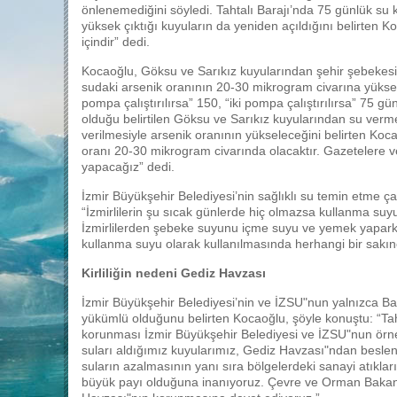
önlenemediğini söyledi. Tahtalı Barajı’nda 75 günlük su ka
yüksek çıktığı kuyuların da yeniden açıldığını belirten
içindir” dedi.
Kocaoğlu, Göksu ve Sarıkız kuyularından şehir şebekesin
sudaki arsenik oranının 20-30 mikrogram civarına yükselec
pompa çalıştırılırsa” 150, “iki pompa çalıştırılırsa” 75 g
olduğu belirtilen Göksu ve Sarıkız kuyularından su vermey
verilmesiyle arsenik oranının yükseleceğini belirten Koca
oranı 20-30 mikrogram civarında olacaktır. Gazetelere ver
yapacağız” dedi.
İzmir Büyükşehir Belediyesi’nin sağlıklı su temin etme ç
“İzmirlilerin şu sıcak günlerde hiç olmazsa kullanma suy
İzmirlilerden şebeke suyunu içme suyu ve yemek yapark
kullanma suyu olarak kullanılmasında herhangi bir sakınc
Kirliliğin nedeni Gediz Havzası
İzmir Büyükşehir Belediyesi’nin ve İZSU"nun yalnızca Ba
yükümlü olduğunu belirten Kocaoğlu, şöyle konuştu: “Tah
korunması İzmir Büyükşehir Belediyesi ve İZSU"nun örnek 
suları aldığımız kuyularımız, Gediz Havzası"ndan besle
suların azalmasının yanı sıra bölgelerdeki sanayi atıklar
büyük payı olduğuna inanıyoruz. Çevre ve Orman Bakanlı