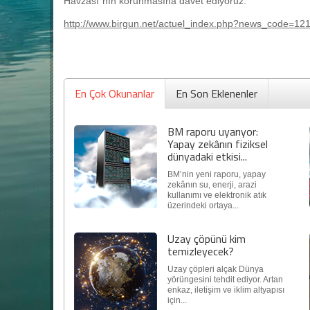
Havzası"nın korunmasına davet ediyoruz.”
http://www.birgun.net/actuel_index.php?news_code
En Çok Okunanlar
En Son Eklenenler
BM raporu uyarıyor:
Yapay zekânın fiziksel
dünyadaki etkisi...
BM’nin yeni raporu, yapay
zekânın su, enerji, arazi
kullanımı ve elektronik atık
üzerindeki ortaya...
Uzay çöpünü kim
temizleyecek?
Uzay çöpleri alçak Dünya
yörüngesini tehdit ediyor. Artan
enkaz, iletişim ve iklim altyapısı
için...