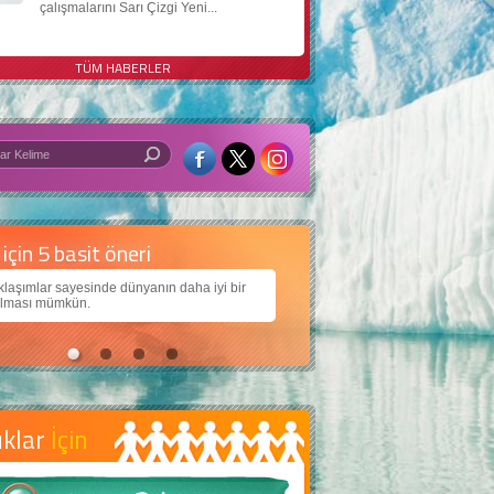
çalışmalarını Sarı Çizgi Yeni...
TÜM HABERLER
 iyi bir dünya için yapay zekâ
arımıza daha güzel bir dünya bırakabilmek için
ojiden nasıl yararlanırız?
uklar
İçin