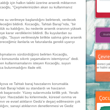
ldığı için halkın talebi üzerine arsenik miktarının
 Kocaoğlu, “Çeşmelerinizden akan su kullanmanız
e su verilmeye başlandığını belirterek, verilecek
eğini bildirdi. Kocaoğlu, Tahtalı Barajı"nda, “bir
ünlük su kaldığını, bu nedenle arsenik oranının yüksek
e karar verdiklerini bildirdi. Bu kuyulardan su
oğlu, “Suyun verilmesiyle birlikte salıma göre arsenik
eceğimiz ilanlarla ve faturalarda gerekli uyarıyı
alışmalarını sürdürdüğünü belirten Kocaoğlu,
Çevre için 5 basit öneri
Daha
u konusunda sıkıntı yaşamalarını istemiyoruz” dedi.
en kullanmamalarını isteyen Kocaoğlu, suyun
Çevreci yaklaşımlar
sayesinde dünyanın daha iyi bir
Çocukl
a bulunmadığını ifade etti.
yer halini alması mümkün.
teknol
lçova ve Tahtalı baraj havzalarını korumakla
talı Barajı’ndaki su standardı ve havzanın
başarısıdır. Yüzey sularımızda kirlilik yok. Yeraltı
Çoc
niyor. Havzadaki bu kirlenmede, küresel ısınma ve
ının ve evsel atıkların Gediz’e deşarj edilmesinin çok
ğını, sanayi atıklarının denetlenmesi ve Gediz