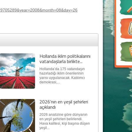
=1219705289&year=2008&month=08&day=26
Hollanda iklim politikalarını
vatandaşlarla birlikte...
Hollanda’da 175 vatandaşın
hazırladığı iklim önerilerinin
yarısı uygulanacak. Katılımcı
demokrasi,...
2026’nın en yeşil şehirleri
açıklandı
2026 analizine göre dünyanın
en yeşil şehirleri belirlendi.
Hava kalitesi, kişi başına düşen
yeşil...