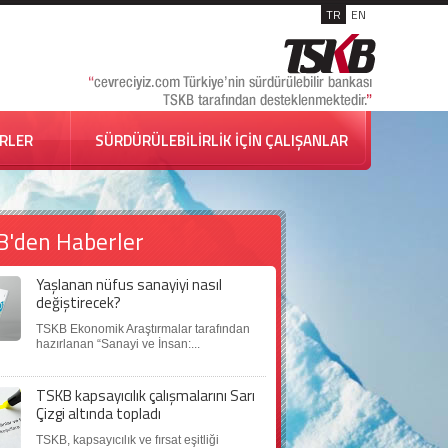
TR
EN
İRLER
SÜRDÜRÜLEBİLİRLİK İÇİN ÇALIŞANLAR
B'den Haberler
Yaşlanan nüfus sanayiyi nasıl
değiştirecek?
TSKB Ekonomik Araştırmalar tarafından
hazırlanan “Sanayi ve İnsan:...
TSKB kapsayıcılık çalışmalarını Sarı
Çizgi altında topladı
TSKB, kapsayıcılık ve fırsat eşitliği