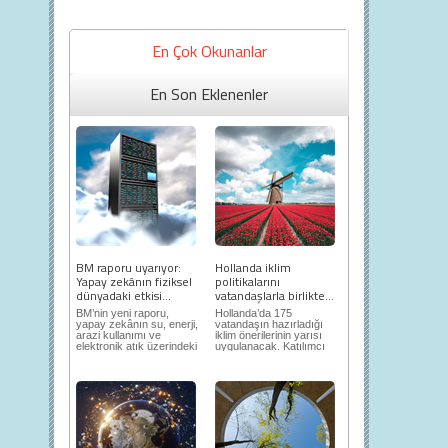
En Çok Okunanlar
En Son Eklenenler
BM raporu uyarıyor:
Hollanda iklim
Yapay zekânın fiziksel
politikalarını
dünyadaki etkisi...
vatandaşlarla birlikte...
BM’nin yeni raporu,
Hollanda’da 175
yapay zekânın su, enerji,
vatandaşın hazırladığı
arazi kullanımı ve
iklim önerilerinin yarısı
elektronik atık üzerindeki
uygulanacak. Katılımcı
ortaya...
demokrasi,...