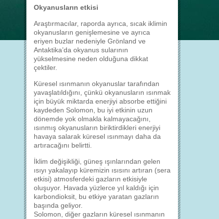
Okyanusların etkisi
Araştırmacılar, raporda ayrıca, sıcak iklimin
okyanusların genişlemesine ve ayrıca
eriyen buzlar nedeniyle Grönland ve
Antaktika’da okyanus sularının
yükselmesine neden olduğuna dikkat
çektiler.
Küresel ısınmanın okyanuslar tarafından
yavaşlatıldığını, çünkü okyanusların ısınmak
için büyük miktarda enerjiyi absorbe ettiğini
kaydeden Solomon, bu iyi etkinin uzun
dönemde yok olmakla kalmayacağını,
ısınmış okyanusların biriktirdikleri enerjiyi
havaya salarak küresel ısınmayı daha da
artıracağını belirtti.
İklim değişikliği, güneş ışınlarından gelen
ısıyı yakalayıp küremizin ısısını artıran (sera
etkisi) atmosferdeki gazların etkisiyle
oluşuyor. Havada yüzlerce yıl kaldığı için
karbondioksit, bu etkiye yaratan gazların
başında geliyor.
Solomon, diğer gazların küresel ısınmanın