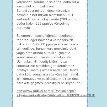
yarısından sorumlu olsalar da, daha hızla
kaybolduklarını belirtiyor.
Sanayi devriminden önce küremizin
havasının her milyon biriminden 280’i
karbondioksitten oluşuyordu (280 ppm), bu
değer halen 385 ppm’ye yükselmiş
durumda.
Solomon’un başkanlığında hazırlanan
raporda, eğer havadaki karbondioksit
miktarının 450-600 ppm’ye yükselmesine
izin verilirse, bunun kuru mevsimlerdeki
yağış oranlarında sürekli düşüşlerle
sonuçlanacağı uyarısında bulunuldu.
Uzmanlar, iklim değişikliğinin bazı
sonuçlarının şimdiden geri dönülemez
noktaya ulaşmış olması nedeniyle, ileride
daha kötü sonuçlarla yüz yüze kalmamak
için kamuoyu ve politikacıların bir an önce
harekete geçmesi gerektiğini belirtiyor. (aa)
http://www.radikal.com.tr/Radikal.aspx?
aType=RadikalDetay&ArticleID=918889&Date=28.01.2009&