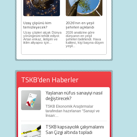
Uzay çöpünü kim
2026’nın en yeşil
temizleyecek?
şehirleri açıklandı
Uzay çöpleri alçak Dünya
2026 analizine göre
yörüngesini tehdit ediyor.
dünyanın en yeşil
Artan enkaz, iletişim ve
şehirleri belirlendi. Hava
iklim altyapısı için...
kalitesi, kişi başına düşen
yeşil...
TSKB'den Haberler
Yaşlanan nüfus sanayiyi nasıl
değiştirecek?
TSKB Ekonomik Araştırmalar
tarafından hazırlanan “Sanayi ve
İnsan:...
TSKB kapsayıcılık çalışmalarını
Sarı Çizgi altında topladı