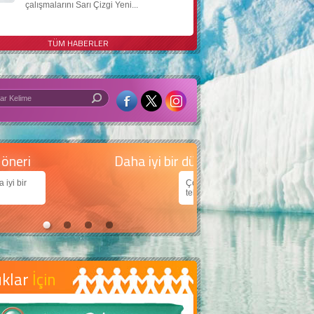
çalışmalarını Sarı Çizgi Yeni...
TÜM HABERLER
 iyi bir dünya için yapay zekâ
arımıza daha güzel bir dünya bırakabilmek için
jiden nasıl yararlanırız?
uklar
İçin