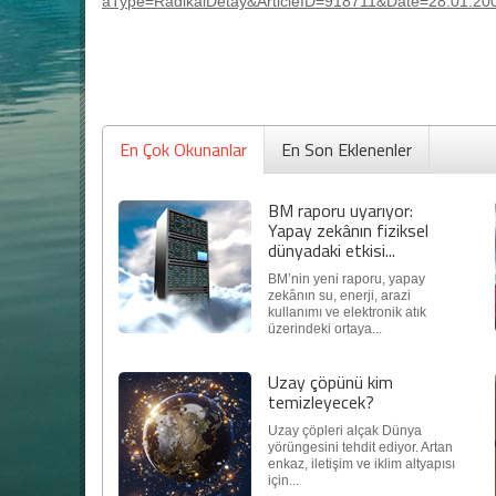
aType=RadikalDetay&ArticleID=918711&Date=28.01.20
En Çok Okunanlar
En Son Eklenenler
BM raporu uyarıyor:
Yapay zekânın fiziksel
dünyadaki etkisi...
BM’nin yeni raporu, yapay
zekânın su, enerji, arazi
kullanımı ve elektronik atık
üzerindeki ortaya...
Uzay çöpünü kim
temizleyecek?
Uzay çöpleri alçak Dünya
yörüngesini tehdit ediyor. Artan
enkaz, iletişim ve iklim altyapısı
için...