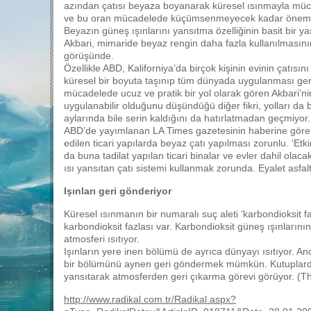
azından çatısı beyaza boyanarak küresel ısınmayla mücad
ve bu oran mücadelede küçümsenmeyecek kadar öneml
Beyazın güneş ışınlarını yansıtma özelliğinin basit bir 
Akbari, mimaride beyaz rengin daha fazla kullanılmasın
görüşünde.
Özellikle ABD, Kaliforniya’da birçok kişinin evinin çatıs
küresel bir boyuta taşınıp tüm dünyada uygulanması gere
mücadelede ucuz ve pratik bir yol olarak gören Akbari’ni
uygulanabilir olduğunu düşündüğü diğer fikri, yolları d
aylarında bile serin kaldığını da hatırlatmadan geçmiyor.
ABD’de yayımlanan LA Times gazetesinin haberine göre Ca
edilen ticari yapılarda beyaz çatı yapılması zorunlu. ‘Etk
da buna tadilat yapılan ticari binalar ve evler dahil olacak
ısı yansıtan çatı sistemi kullanmak zorunda. Eyalet as
Işınları geri gönderiyor
Küresel ısınmanın bir numaralı suç aleti ‘karbondioksit fa
karbondioksit fazlası var. Karbondioksit güneş ışınların
atmosferi ısıtıyor.
Işınların yere inen bölümü de ayrıca dünyayı ısıtıyor. A
bir bölümünü aynen geri göndermek mümkün. Kutuplardaki b
yansıtarak atmosferden geri çıkarma görevi görüyor. (T
http://www.radikal.com.tr/Radikal.aspx?