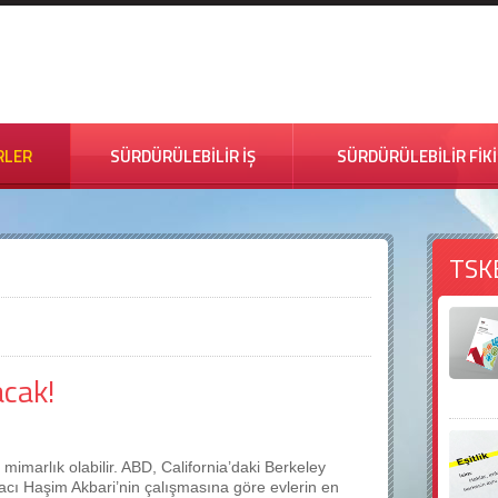
RLER
SÜRDÜRÜLEBİLİR İŞ
SÜRDÜRÜLEBİLİR FİK
TSK
cak!
marlık olabilir. ABD, California’daki Berkeley
acı Haşim Akbari’nin çalışmasına göre evlerin en