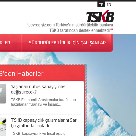
TR
EN
İRLER
SÜRDÜRÜLEBİLİRLİK İÇİN ÇALIŞANLAR
B'den Haberler
Yaşlanan nüfus sanayiyi nasıl
değiştirecek?
TSKB Ekonomik Araştırmalar tarafından
hazırlanan “Sanayi ve İnsan:...
TSKB kapsayıcılık çalışmalarını Sarı
Çizgi altında topladı
TSKB, kapsayıcılık ve fırsat eşitliği