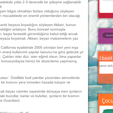
elede yılda 2-3 derecelik bir iyileşme sağlanabilir
i.
yaşam bilgisi olmaktan fazlası olduğunu söyleyen
ın mücadelede en önemli yöntemlerden biri olacağı
ını artık beyaza boyadığını söyleyen Akbari, bunun
ktiğini anlatıyor. Bunu küresel ısınmayla
n, başta fantastik göründüğünü kabul ettiği ancak
a beyaza boyamak. Akbari, beyaz malzemelerin yaz
lifornia eyaletinde 2005 yılından beri yeni inşa
in enerji kullanımlı yapılar kanunu’na göre gelecek yıl
Daha
. Çatıları ister düz, ister eğimli olsun, bina yapanlar
falt konusundaysa henüz bir düzenleme yapmamış.
Çocukl
teknolo
zlası’. Özellikle fosil yakıtlar yüzünden atmosferde
ın bir kısmını yere inmeden havada tutuyor ve
ncak beyaz cisimler sayesinde dünyaya inen ışınların
uzullar, karlar ve bulutlar, ışınların bir kısmını
Çoc
he Guardian)