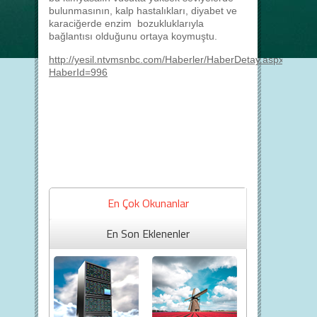
bulunmasının, kalp hastalıkları, diyabet ve
karaciğerde enzim bozukluklarıyla
bağlantısı olduğunu ortaya koymuştu.
http://yesil.ntvmsnbc.com/Haberler/HaberDetay.aspx?
HaberId=996
En Çok Okunanlar
En Son Eklenenler