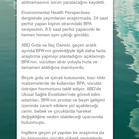
atılmamasının sorun yaratacağını kaydetti.
Environmental Health Perspectives
dergisinde yayımlanan araştırmada, 24 saat
perhiz yapan kişinin idrarındaki BPA
seviyesinin, 8.5 saat perhiz yapanınki ile
hemen hemen aynı çıktığı görüldü.
ABD Gıda ve İlaç Dairesi, geçen aralık
ayında BPA'nın güvenliğiyle ilgili daha fazla
araştırma yapmayı planladığını açıklamıştı.
BPA'nın, vücuttan idrar yoluyla hızla ve
tamamen atıldığına inanılıyordu.
Birçok gıda ve içecek kutusunda, bazı tıbbi
malzemelerde de kullanılan BPA, vücutta
östrojen hormonunu taklit ediyor. ABD'de
Ulusal Sağlık Enstitüleri'nde görevli bilim
adamları, BPA'nın prostat ve beyin gelişimi
üzerinde zararlı etkilere yol açabileceği,
cenin, bebek ve çocuklarda hareket
değişikliğine neden olabileceği uyarısında
bulunmuştu.
İngiltere geçen yıl yapılan bir araştırma da
bu kimyasalın vücutta yüksek seviyelerde