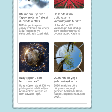
BM raporu uyarıyor:
Hollanda iklim
Yapay zekânın fiziksel
politikalarını
dünyadaki etkisi...
vatandaşlarla birlikte...
BM’nin yeni raporu,
Hollanda’da 175
yapay zekânın su, enerji,
vatandaşın hazırladığı
arazi kullanımı ve
iklim önerilerinin yarısı
elektronik atık üzerindeki
uygulanacak. Katılımcı
ortaya...
demokrasi,...
Uzay çöpünü kim
2026’nın en yeşil
temizleyecek?
şehirleri açıklandı
Uzay çöpleri alçak Dünya
2026 analizine göre
yörüngesini tehdit ediyor.
dünyanın en yeşil
Artan enkaz, iletişim ve
şehirleri belirlendi. Hava
iklim altyapısı için...
kalitesi, kişi başına düşen
yeşil...