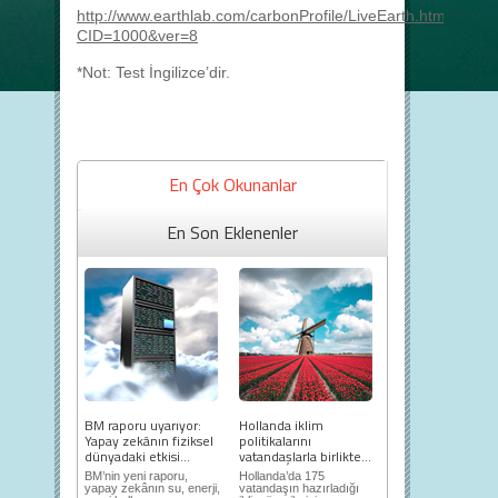
http://www.earthlab.com/carbonProfile/LiveEarth.htm?
CID=1000&ver=8
*Not: Test İngilizce’dir.
En Çok Okunanlar
En Son Eklenenler
BM raporu uyarıyor:
Hollanda iklim
Yapay zekânın fiziksel
politikalarını
dünyadaki etkisi...
vatandaşlarla birlikte...
BM’nin yeni raporu,
Hollanda’da 175
yapay zekânın su, enerji,
vatandaşın hazırladığı