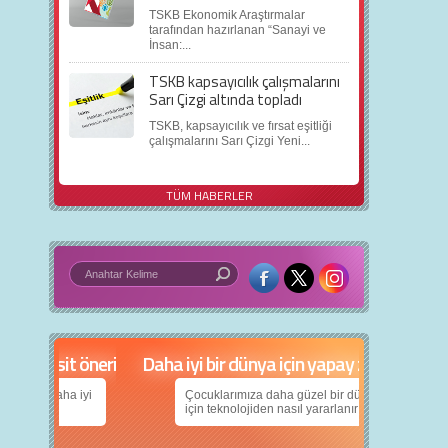
TSKB Ekonomik Araştırmalar
tarafından hazırlanan “Sanayi ve
İnsan:...
TSKB kapsayıcılık çalışmalarını
Sarı Çizgi altında topladı
TSKB, kapsayıcılık ve fırsat eşitliği
çalışmalarını Sarı Çizgi Yeni...
TÜM HABERLER
in 5 basit öneri
Daha iyi bir dünya için yapay zekâ
nın daha iyi
Çocuklarımıza daha güzel bir dünya bırakabilmek
için teknolojiden nasıl yararlanırız?