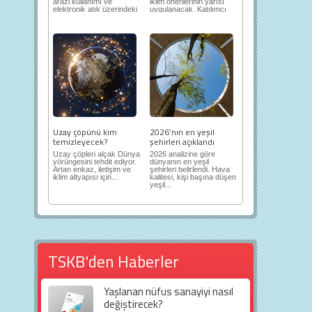
arazi kullanımı ve
iklim önerilerinin yarısı
elektronik atık üzerindeki
uygulanacak. Katılımcı
ortaya...
demokrasi,...
Uzay çöpünü kim
2026’nın en yeşil
temizleyecek?
şehirleri açıklandı
Uzay çöpleri alçak Dünya
2026 analizine göre
yörüngesini tehdit ediyor.
dünyanın en yeşil
Artan enkaz, iletişim ve
şehirleri belirlendi. Hava
iklim altyapısı için...
kalitesi, kişi başına düşen
yeşil...
TSKB'den Haberler
Yaşlanan nüfus sanayiyi nasıl
değiştirecek?