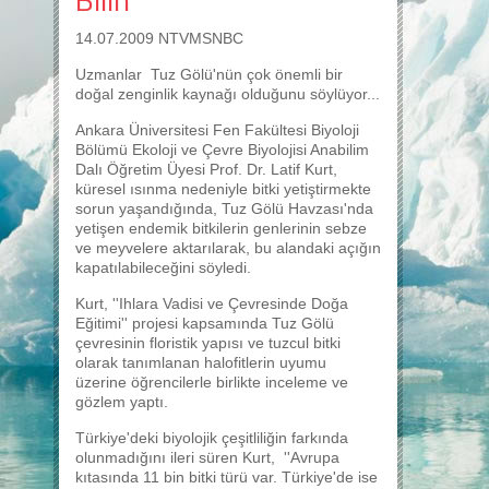
14.07.2009 NTVMSNBC
Uzmanlar Tuz Gölü'nün çok önemli bir
doğal zenginlik kaynağı olduğunu söylüyor...
Ankara Üniversitesi Fen Fakültesi Biyoloji
Bölümü Ekoloji ve Çevre Biyolojisi Anabilim
Dalı Öğretim Üyesi Prof. Dr. Latif Kurt,
küresel ısınma nedeniyle bitki yetiştirmekte
sorun yaşandığında, Tuz Gölü Havzası'nda
yetişen endemik bitkilerin genlerinin sebze
ve meyvelere aktarılarak, bu alandaki açığın
kapatılabileceğini söyledi.
Kurt, ''Ihlara Vadisi ve Çevresinde Doğa
Eğitimi'' projesi kapsamında Tuz Gölü
çevresinin floristik yapısı ve tuzcul bitki
olarak tanımlanan halofitlerin uyumu
üzerine öğrencilerle birlikte inceleme ve
gözlem yaptı.
Türkiye'deki biyolojik çeşitliliğin farkında
olunmadığını ileri süren Kurt, ''Avrupa
kıtasında 11 bin bitki türü var. Türkiye'de ise