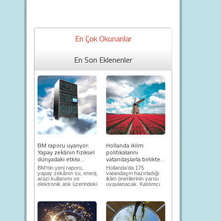
En Çok Okunanlar
En Son Eklenenler
BM raporu uyarıyor:
Hollanda iklim
Yapay zekânın fiziksel
politikalarını
dünyadaki etkisi...
vatandaşlarla birlikte...
BM’nin yeni raporu,
Hollanda’da 175
yapay zekânın su, enerji,
vatandaşın hazırladığı
arazi kullanımı ve
iklim önerilerinin yarısı
elektronik atık üzerindeki
uygulanacak. Katılımcı
ortaya...
demokrasi,...