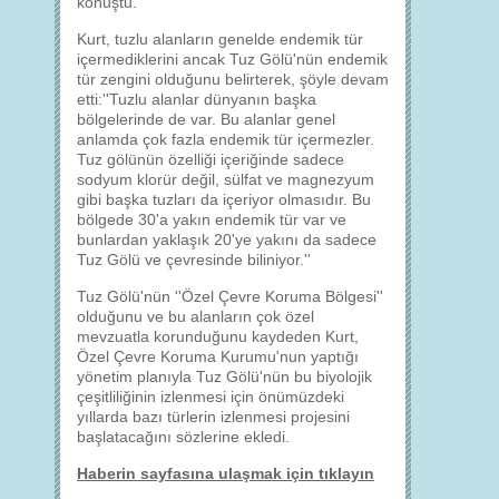
konuştu.
Kurt, tuzlu alanların genelde endemik tür
içermediklerini ancak Tuz Gölü'nün endemik
tür zengini olduğunu belirterek, şöyle devam
etti:''Tuzlu alanlar dünyanın başka
bölgelerinde de var. Bu alanlar genel
anlamda çok fazla endemik tür içermezler.
Tuz gölünün özelliği içeriğinde sadece
sodyum klorür değil, sülfat ve magnezyum
gibi başka tuzları da içeriyor olmasıdır. Bu
bölgede 30'a yakın endemik tür var ve
bunlardan yaklaşık 20'ye yakını da sadece
Tuz Gölü ve çevresinde biliniyor.''
Tuz Gölü'nün ''Özel Çevre Koruma Bölgesi''
olduğunu ve bu alanların çok özel
mevzuatla korunduğunu kaydeden Kurt,
Özel Çevre Koruma Kurumu'nun yaptığı
yönetim planıyla Tuz Gölü'nün bu biyolojik
çeşitliliğinin izlenmesi için önümüzdeki
yıllarda bazı türlerin izlenmesi projesini
başlatacağını sözlerine ekledi.
Haberin sayfasına ulaşmak için tıklayın