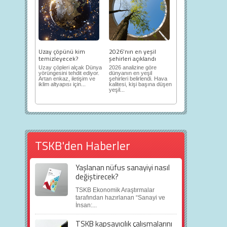
Uzay çöpünü kim
2026’nın en yeşil
temizleyecek?
şehirleri açıklandı
Uzay çöpleri alçak Dünya
2026 analizine göre
yörüngesini tehdit ediyor.
dünyanın en yeşil
Artan enkaz, iletişim ve
şehirleri belirlendi. Hava
iklim altyapısı için...
kalitesi, kişi başına düşen
yeşil...
TSKB'den Haberler
Yaşlanan nüfus sanayiyi nasıl
değiştirecek?
TSKB Ekonomik Araştırmalar
tarafından hazırlanan “Sanayi ve
İnsan:...
TSKB kapsayıcılık çalışmalarını