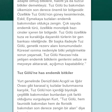
adapte olmuş bitkilere, halofit ya da tuzcul
bitkiler demekteyiz. Tuz Gölü bu bakımdan
ülkemizin son derece önemli bir bölgesidir.
Özellikle Tuz Gölü'nün güney kesimlerinde,
Eskil, Eşmekaya tuzlaları endemik
bakımından oldukça zengin. Çok sayıda
endemik türü, özellikle monotipik bazı
cinsler içeren bir bölgedir. Tuz Gölü özellikle
tuza ve kuraklığa dayanıklı türlerin bir gen
bankası niteliğinde. Bir başka ifadeyle Tuz
Gölü, genetik rezerv alanı konumundadır.
Küresel ısınma nedeniyle bitki yetiştirmekte
sorun yaşarsak, Tuz Gölü Havzası'nda
yetişen endemik bitkilerin genlerini sebze ve
meyveye aktararak, açığımızı kapatabiliriz.''
Tuz Gölü'ne has endemik bitkiler
Yurt genelinde Denizli'deki Acıgöl ve Iğdır
Ovası gibi karasal iç tuzlalar bulunmasına
karşılık, Tuz Gölü'nün içerdiği biyolojik
çeşitlilik bakımından bunlardan çok farklı
olduğunu vurgulayan Kurt, ''Tuz Gölü, hem
faunistik bakımdan hem de floristik
bakımdan son derece zengin bir alan'' diye