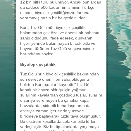
12 bin bitki türü bulunuyor. Ancak bunlardan
da sadece 500 kadarının isminin Türkçe
olması, biyolojik çeşitliliğimizin farkına
varamayışımızın bir belgesidir'' dedi.
Kurt, Tuz Gölü'nün biyolojik çeşitlilik
bakımından çok özel ve önemli bir habitata
sahip olduğunu ifade ederek, dünyanın
hiçbir yerinde bulunmayan birçok bitki ve
hayvan türünün Tuz Gölü ve çevresinde
barındığını söyledi.
Biyolojik çeşitlilik
Tuz Gölü'nün biyolojik çeşitlilik bakımından
son derece önemli bir saha olduğunu
belirten Kurt, şunları kaydetti:''Tuz Gölü
kapalı bir havza olduğu için yağmur
sularının kayalardan çözdüğü tuzlar, sularını
dışarıya veremeyen bu çanaksı kapalı
havzalarda, şiddetli buharlaşmanın da
etkisiyle zaman içerisinde yüzeyde
birikmeye başlayarak tuzlu tava oluşmuştur.
Bu ekstrem koşullarda cefakar bitki türleri
yerleşmiştir. Biz bu tip alanlarda yaşamaya