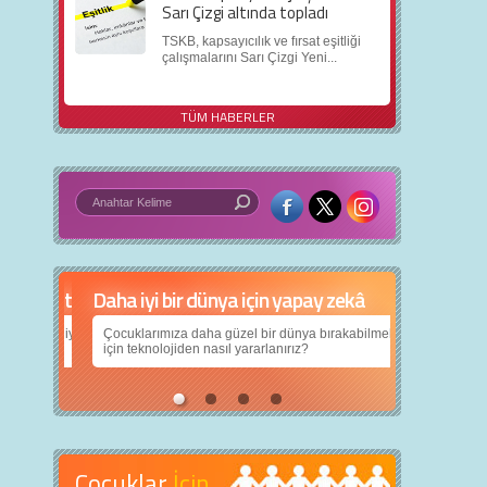
Sarı Çizgi altında topladı
TSKB, kapsayıcılık ve fırsat eşitliği
çalışmalarını Sarı Çizgi Yeni...
TÜM HABERLER
Daha iyi bir dünya için yapay zekâ
Çocuklarımıza daha güzel bir dünya bırakabilmek
için teknolojiden nasıl yararlanırız?
Çocuklar
İçin