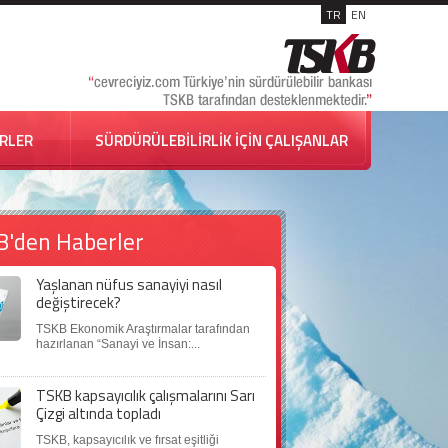
TR
EN
İRLER
SÜRDÜRÜLEBİLİRLİK İÇİN ÇALIŞANLAR
B'den Haberler
Yaşlanan nüfus sanayiyi nasıl
değiştirecek?
TSKB Ekonomik Araştırmalar tarafından
hazırlanan “Sanayi ve İnsan:...
TSKB kapsayıcılık çalışmalarını Sarı
Çizgi altında topladı
TSKB, kapsayıcılık ve fırsat eşitliği