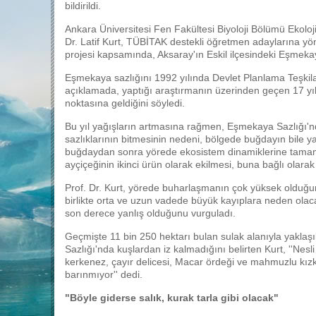
bildirildi.
Ankara Üniversitesi Fen Fakültesi Biyoloji Bölümü Ekoloji
Dr. Latif Kurt, TÜBİTAK destekli öğretmen adaylarına yöne
projesi kapsamında, Aksaray'ın Eskil ilçesindeki Eşmeka
Eşmekaya sazlığını 1992 yılında Devlet Planlama Teşkila
açıklamada, yaptığı araştırmanın üzerinden geçen 17 yıll
noktasına geldiğini söyledi.
Bu yıl yağışların artmasına rağmen, Eşmekaya Sazlığı'n
sazlıklarının bitmesinin nedeni, bölgede buğdayın bile 
buğdaydan sonra yörede ekosistem dinamiklerine tamamen
ayçiçeğinin ikinci ürün olarak ekilmesi, buna bağlı olarak 
Prof. Dr. Kurt, yörede buharlaşmanın çok yüksek oldu
birlikte orta ve uzun vadede büyük kayıplara neden olaca
son derece yanlış olduğunu vurguladı.
Geçmişte 11 bin 250 hektarı bulan sulak alanıyla yakla
Sazlığı'nda kuşlardan iz kalmadığını belirten Kurt, ''Nesl
kerkenez, çayır delicesi, Macar ördeği ve mahmuzlu kızk
barınmıyor'' dedi.
"Böyle giderse salık, kurak tarla gibi olacak"