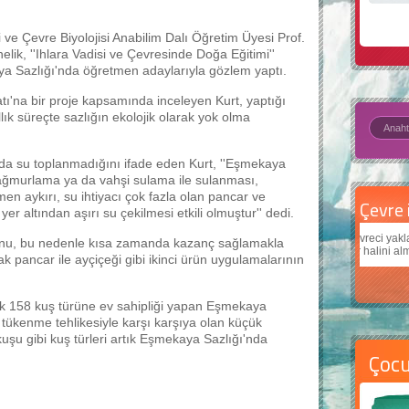
 ve Çevre Biyolojisi Anabilim Dalı Öğretim Üyesi Prof.
lik, ''Ihlara Vadisi ve Çevresinde Doğa Eğitimi''
ya Sazlığı'nda öğretmen adaylarıyla gözlem yaptı.
tı'na bir proje kapsamında inceleyen Kurt, yaptığı
ık süreçte sazlığın ekolojik olarak yok olma
da su toplanmadığını ifade eden Kurt, ''Eşmekaya
yağmurlama ya da vahşi sulama ile sulanması,
 aykırı, su ihtiyacı çok fazla olan pancar ve
Çevre için 5 basit öneri
Daha
yer altından aşırı su çekilmesi etkili olmuştur'' dedi.
Çevreci yaklaşımlar
sayesinde dünyanın daha iyi bir
Çocukl
ğunu, bu nedenle kısa zamanda kazanç sağlamakla
yer halini alması mümkün.
teknolo
k pancar ile ayçiçeği gibi ikinci ürün uygulamalarının
şık 158 kuş türüne ev sahipliği yapan Eşmekaya
i tükenme tehlikesiyle karşı karşıya olan küçük
uşu gibi kuş türleri artık Eşmekaya Sazlığı'nda
Çoc