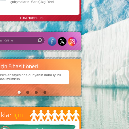
çalışmalarını Sarı Çizgi Yeni...
TÜM HABERLER
 iyi bir dünya için yapay zekâ
arımıza daha güzel bir dünya bırakabilmek için
jiden nasıl yararlanırız?
uklar
İçin