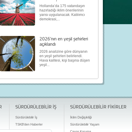
Hollanda’da 175 vatandaşın
hazırladığı iklim önerilerinin
yarısı uygulanacak. Katılımcı
demokrasi,...
2026’nın en yeşil şehirleri
açıklandı
2026 analizine göre dünyanın
en yeşil şehirleri belirlendi.
Hava kalitesi, kişi başına düşen
yeşil...
R
SÜRDÜRÜLEBİLİR İŞ
SÜRDÜRÜLEBİLİR FİKİRLER
Sürdürülebilir İş
İklim Değişikliği
TSKB'den Haberler
Sürdürülebilir Yaşam
Finansman Olanakları
Çevre Koruma