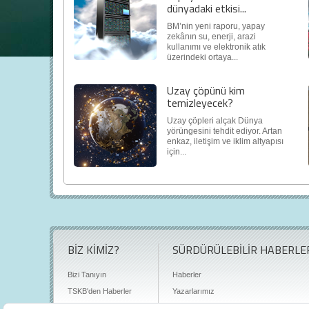
dünyadaki etkisi...
BM’nin yeni raporu, yapay
zekânın su, enerji, arazi
kullanımı ve elektronik atık
üzerindeki ortaya...
Uzay çöpünü kim
temizleyecek?
Uzay çöpleri alçak Dünya
yörüngesini tehdit ediyor. Artan
enkaz, iletişim ve iklim altyapısı
için...
BİZ KİMİZ?
SÜRDÜRÜLEBİLİR HABERLE
Bizi Tanıyın
Haberler
TSKB'den Haberler
Yazarlarımız
Sıkça Sorulan Sorular
Röportajlar