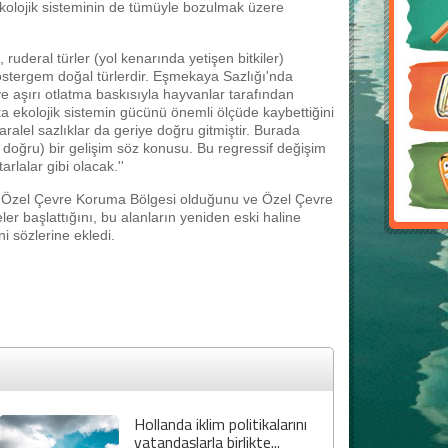
ekolojik sisteminin de tümüyle bozulmak üzere
ruderal türler (yol kenarında yetişen bitkiler)
östergem doğal türlerdir. Eşmekaya Sazlığı'nda
ve aşırı otlatma baskısıyla hayvanlar tarafından
ıkta ekolojik sistemin gücünü önemli ölçüde kaybettiğini
lel sazlıklar da geriye doğru gitmiştir. Burada
e doğru) bir gelişim söz konusu. Bu regressif değişim
rlalar gibi olacak.''
nin Özel Çevre Koruma Bölgesi olduğunu ve Özel Çevre
er başlattığını, bu alanların yeniden eski haline
i sözlerine ekledi.
Hollanda iklim politikalarını
vatandaşlarla birlikte...