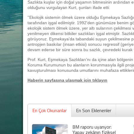
Sazlıkta kuşlar için doğal yaşamın bitmesinin ardından 
olduğunu vurgulayan Kurt, şunları ifade etti:
''Ekolojik sistemin ölmek üzere olduğu Eşmekaya Sazlığı, 
tarafından işgal edilmiştir. 1992'den günümüze benim g
ekolojik sistem ölmek üzere, yer altı sularının çekilmesi 
yenilmeyen dikensi bitkiler sazlıkları işgal etmiştir. Sazl
görüyoruz. Eşmekaya'da tabandaki suyun çekilmesine para
antropjen baskılar (insan etkisi) sonucu regressif (geriy
devam ederse bir süre sonra bu sazlık, çevredeki kurak ta
Prof. Kurt, Eşmekaya Sazlıkları'nı da içine alan bölge
Koruma Kurumunun bu alanların korunmasıyla ilgili projel
kavuşturulması konusunda umutlarını muhafaza ettiklerin
Haberin sayfasına ulaşmak için tıklayın
En Çok Okunanlar
En Son Eklenenler
BM raporu uyarıyor:
Yapay zekânın fiziksel