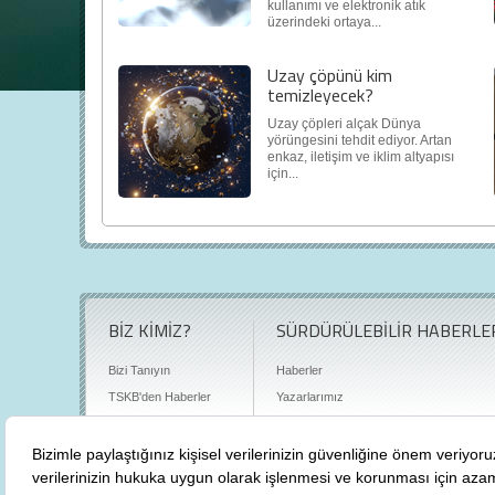
kullanımı ve elektronik atık
üzerindeki ortaya...
Uzay çöpünü kim
temizleyecek?
Uzay çöpleri alçak Dünya
yörüngesini tehdit ediyor. Artan
enkaz, iletişim ve iklim altyapısı
için...
BİZ KİMİZ?
SÜRDÜRÜLEBİLİR HABERLE
Bizi Tanıyın
Haberler
TSKB'den Haberler
Yazarlarımız
Sıkça Sorulan Sorular
Röportajlar
Basın Odası
Sürdürülebilirlik Kütüphanesi
Bize Ulaşın
Karbon Sayacı