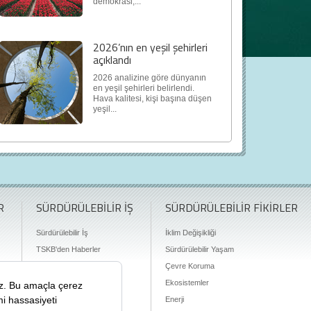
demokrasi,...
2026’nın en yeşil şehirleri
açıklandı
2026 analizine göre dünyanın
en yeşil şehirleri belirlendi.
Hava kalitesi, kişi başına düşen
yeşil...
R
SÜRDÜRÜLEBİLİR İŞ
SÜRDÜRÜLEBİLİR FİKİRLER
Sürdürülebilir İş
İklim Değişikliği
TSKB'den Haberler
Sürdürülebilir Yaşam
Finansman Olanakları
Çevre Koruma
Ekosistemler
Enerji