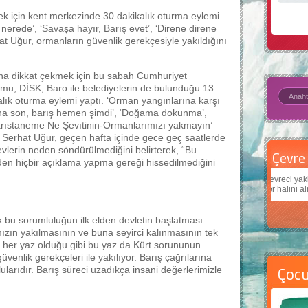
mek için kent merkezinde 30 dakikalık oturma eylemi
 nerede’, ‘Savaşa hayır, Barış evet’, ‘Direne direne
hat Uğur, ormanların güvenlik gerekçesiyle yakıldığını
na dikkat çekmek için bu sabah Cumhuriyet
mu, DİSK, Baro ile belediyelerin de bulunduğu 13
kalık oturma eylemi yaptı. ‘Orman yangınlarına karşı
ına son, barış hemen şimdi’, ‘Doğama dokunma’,
arıstaneme Ne Şevıtinin-Ormanlarımızı yakmayın’
i Serhat Uğur, geçen hafta içinde gece geç saatlerde
evlerin neden söndürülmediğini belirterek, “Bu
Çevre için 5 basit öneri
Daha
den hiçbir açıklama yapma gereği hissedilmediğini
Çevreci yaklaşımlar
sayesinde dünyanın daha iyi bir
Çocukl
yer halini alması mümkün.
teknolo
k bu sorumluluğun ilk elden devletin başlatması
ızın yakılmasının ve buna seyirci kalınmasının tek
mız her yaz olduğu gibi bu yaz da Kürt sorununun
nlik gerekçeleri ile yakılıyor. Barış çağrılarına
Çoc
larıdır. Barış süreci uzadıkça insani değerlerimizle