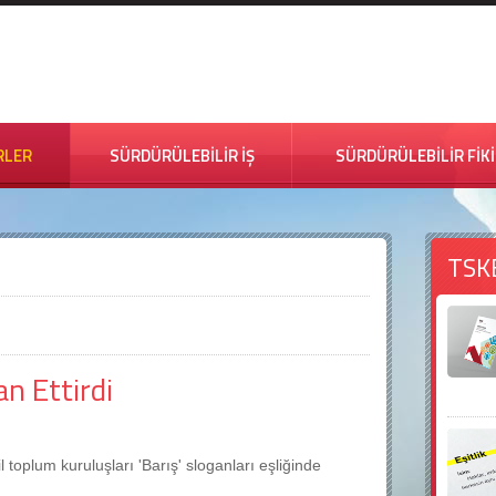
RLER
SÜRDÜRÜLEBİLİR İŞ
SÜRDÜRÜLEBİLİR FİK
TSK
n Ettirdi
 toplum kuruluşları 'Barış' sloganları eşliğinde