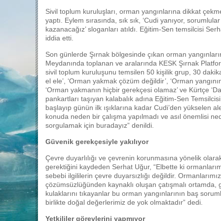
Sivil toplum kuruluşları, orman yangınlarına dikkat çek
yaptı. Eylem sırasında, sık sık, ‘Cudi yanıyor, sorumlular
kazanacağız’ sloganları atıldı. Eğitim-Sen temsilcisi Ser
iddia etti.
Son günlerde Şırnak bölgesinde çıkan orman yangınları
Meydanında toplanan ve aralarında KESK Şırnak Platfor
sivil toplum kuruluşunu temsilen 50 kişilik grup, 30 daki
el ele’, ‘Orman yakmak çözüm değildir’, ‘Orman yangın
‘Orman yakmanın hiçbir gerekçesi olamaz’ ve Kürtçe ‘D
pankartları taşıyan kalabalık adına Eğitim-Sen Temsilcis
başlayıp günün ilk ışıklarına kadar Cudi’den yükselen al
konuda neden bir çalışma yapılmadı ve asıl önemlisi ne
sorgulamak için buradayız” denildi.
Güvenik gerekçesiyle yakılıyor
Çevre duyarlılığı ve çevrenin korunmasına yönelik olara
gerektiğini kaydeden Serhat Uğur, “Elbette ki ormanlarım
sebebi ilgililerin çevre duyarsızlığı değildir. Ormanları
çözümsüzlüğünden kaynaklı oluşan çatışmalı ortamda, güve
kulaklarını tıkayanlar bu orman yangınlarının baş sorumlu
birlikte doğal değerlerimiz de yok olmaktadır” dedi.
Yetkililer görevlerini yapmıyor