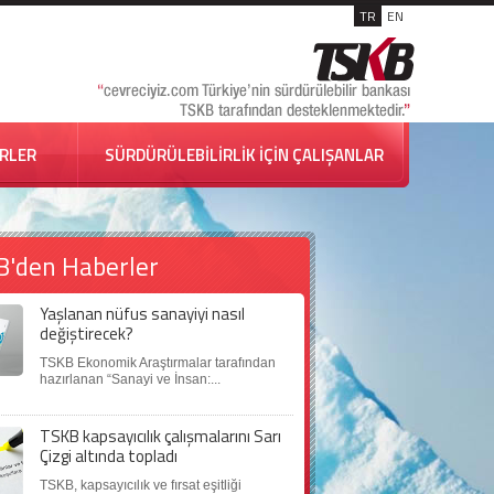
TR
EN
İRLER
SÜRDÜRÜLEBİLİRLİK İÇİN ÇALIŞANLAR
B'den Haberler
Yaşlanan nüfus sanayiyi nasıl
değiştirecek?
TSKB Ekonomik Araştırmalar tarafından
hazırlanan “Sanayi ve İnsan:...
TSKB kapsayıcılık çalışmalarını Sarı
Çizgi altında topladı
TSKB, kapsayıcılık ve fırsat eşitliği