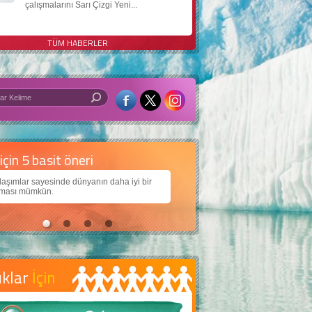
çalışmalarını Sarı Çizgi Yeni...
TÜM HABERLER
 iyi bir dünya için yapay zekâ
arımıza daha güzel bir dünya bırakabilmek için
jiden nasıl yararlanırız?
uklar
İçin