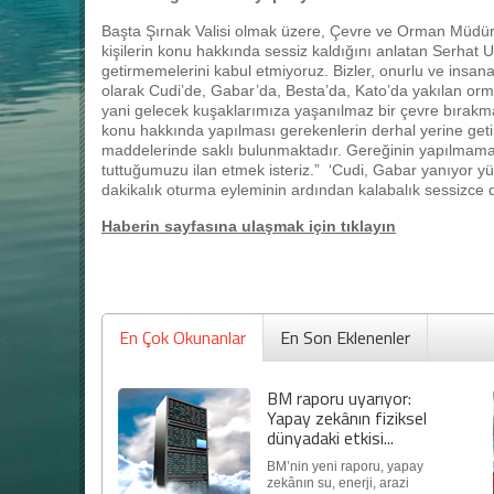
Başta Şırnak Valisi olmak üzere, Çevre ve Orman Müdürü
kişilerin konu hakkında sessiz kaldığını anlatan Serhat Uğu
getirmemelerini kabul etmiyoruz. Bizler, onurlu ve insan
olarak Cudi’de, Gabar’da, Besta’da, Kato’da yakılan orm
yani gelecek kuşaklarımıza yaşanılmaz bir çevre bırakm
konu hakkında yapılması gerekenlerin derhal yerine getiri
maddelerinde saklı bulunmaktadır. Gereğinin yapılmama
tuttuğumuzu ilan etmek isteriz.” ‘Cudi, Gabar yanıyor yü
dakikalık oturma eyleminin ardından kalabalık sessizce d
Haberin sayfasına ulaşmak için tıklayın
En Çok Okunanlar
En Son Eklenenler
BM raporu uyarıyor:
Yapay zekânın fiziksel
dünyadaki etkisi...
BM’nin yeni raporu, yapay
zekânın su, enerji, arazi