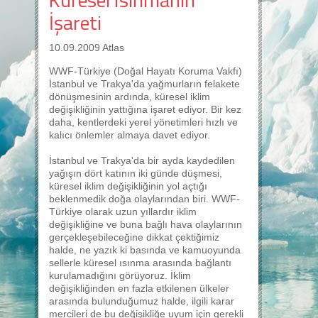
İşareti
10.09.2009 Atlas
WWF-Türkiye (Doğal Hayatı Koruma Vakfı)
İstanbul ve Trakya'da yağmurların felakete
dönüşmesinin ardında, küresel iklim
değişikliğinin yattığına işaret ediyor. Bir kez
daha, kentlerdeki yerel yönetimleri hızlı ve
kalıcı önlemler almaya davet ediyor.
İstanbul ve Trakya'da bir ayda kaydedilen
yağışın dört katının iki günde düşmesi,
küresel iklim değişikliğinin yol açtığı
beklenmedik doğa olaylarından biri. WWF-
Türkiye olarak uzun yıllardır iklim
değişikliğine ve buna bağlı hava olaylarının
gerçekleşebileceğine dikkat çektiğimiz
halde, ne yazık ki basında ve kamuoyunda
sellerle küresel ısınma arasında bağlantı
kurulamadığını görüyoruz. İklim
değişikliğinden en fazla etkilenen ülkeler
arasında bulunduğumuz halde, ilgili karar
mercileri de bu değişikliğe uyum için gerekli