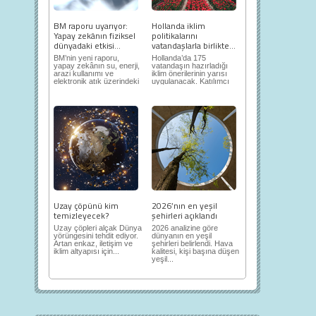
BM raporu uyarıyor:
Hollanda iklim
Yapay zekânın fiziksel
politikalarını
dünyadaki etkisi...
vatandaşlarla birlikte...
BM’nin yeni raporu,
Hollanda’da 175
yapay zekânın su, enerji,
vatandaşın hazırladığı
arazi kullanımı ve
iklim önerilerinin yarısı
elektronik atık üzerindeki
uygulanacak. Katılımcı
ortaya...
demokrasi,...
Uzay çöpünü kim
2026’nın en yeşil
temizleyecek?
şehirleri açıklandı
Uzay çöpleri alçak Dünya
2026 analizine göre
yörüngesini tehdit ediyor.
dünyanın en yeşil
Artan enkaz, iletişim ve
şehirleri belirlendi. Hava
iklim altyapısı için...
kalitesi, kişi başına düşen
yeşil...