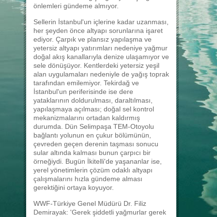
önlemleri gündeme almıyor.
Sellerin İstanbul'un içlerine kadar uzanması,
her şeyden önce altyapı sorunlarına işaret
ediyor. Çarpık ve plansız yapılaşma ve
yetersiz altyapı yatırımları nedeniye yağmur
doğal akış kanallarıyla denize ulaşamıyor ve
sele dönüşüyor. Kentlerdeki yetersiz yeşil
alan uygulamaları nedeniyle de yağış toprak
tarafından emilemiyor. Tekirdağ ve
İstanbul'un periferisinde ise dere
yataklarının doldurulması, daraltılması,
yapılaşmaya açılması; doğal sel kontrol
mekanizmalarını ortadan kaldırmış
durumda. Dün Selimpaşa TEM-Otoyolu
bağlantı yolunun en çukur bölümünün,
çevreden geçen derenin taşması sonucu
sular altında kalması bunun çarpıcı bir
örneğiydi. Bugün İkitelli'de yaşananlar ise,
yerel yönetimlerin çözüm odaklı altyapı
çalışmalarını hızla gündeme alması
gerektiğini ortaya koyuyor.
WWF-Türkiye Genel Müdürü Dr. Filiz
Demirayak: 'Gerek şiddetli yağmurlar gerek