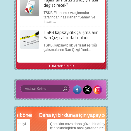
değiştirecek?
TSKB Ekonomik Araştırmalar
tarafından hazırlanan “Sanayi ve
İnsan:...
TSKB kapsayıcılık çalışmalarını
Sarı Çizgi altında topladı
TSKB, kapsayıcılık ve fırsat eşitliği
çalışmalarını Sarı Çizgi Yeni...
TÜM HABERLER
in 5 basit öneri
Daha iyi bir dünya için yapay zekâ
nın daha iyi
Çocuklarımıza daha güzel bir dünya bırakabilmek
için teknolojiden nasıl yararlanırız?