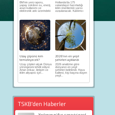
BM’nin yeni raporu,
Hollanda’da 175
yapay zekânın su, enerji,
vatandaşın hazırladığı
arazi kullanımı ve
iklim önerilerinin yarısı
elektronik atık üzerindeki
uygulanacak. Katılımcı
ortaya...
demokrasi,...
Uzay çöpünü kim
2026’nın en yeşil
temizleyecek?
şehirleri açıklandı
Uzay çöpleri alçak Dünya
2026 analizine göre
yörüngesini tehdit ediyor.
dünyanın en yeşil
Artan enkaz, iletişim ve
şehirleri belirlendi. Hava
iklim altyapısı için...
kalitesi, kişi başına düşen
yeşil...
TSKB'den Haberler
Yaşlanan nüfus sanayiyi nasıl