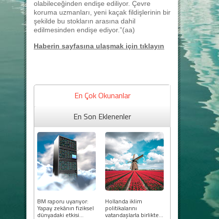
olabileceğinden endişe ediliyor. Çevre
koruma uzmanları, yeni kaçak fildişlerinin bir
şekilde bu stokların arasına dahil
edilmesinden endişe ediyor.”(aa)
Haberin sayfasına ulaşmak için tıklayın
En Çok Okunanlar
En Son Eklenenler
BM raporu uyarıyor:
Hollanda iklim
Yapay zekânın fiziksel
politikalarını
dünyadaki etkisi...
vatandaşlarla birlikte...