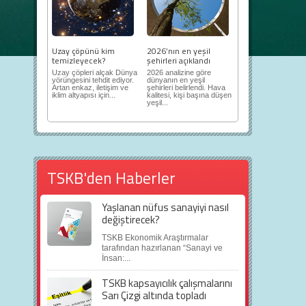
Uzay çöpünü kim
2026’nın en yeşil
temizleyecek?
şehirleri açıklandı
Uzay çöpleri alçak Dünya
2026 analizine göre
yörüngesini tehdit ediyor.
dünyanın en yeşil
Artan enkaz, iletişim ve
şehirleri belirlendi. Hava
iklim altyapısı için...
kalitesi, kişi başına düşen
yeşil...
TSKB'den Haberler
Yaşlanan nüfus sanayiyi nasıl
değiştirecek?
TSKB Ekonomik Araştırmalar
tarafından hazırlanan “Sanayi ve
İnsan:...
TSKB kapsayıcılık çalışmalarını
Sarı Çizgi altında topladı