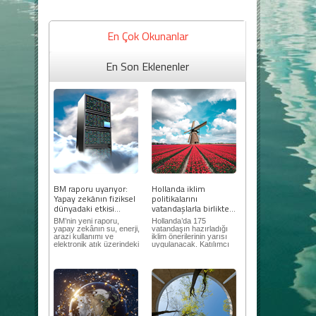
En Çok Okunanlar
En Son Eklenenler
BM raporu uyarıyor:
Hollanda iklim
Yapay zekânın fiziksel
politikalarını
dünyadaki etkisi...
vatandaşlarla birlikte...
BM’nin yeni raporu,
Hollanda’da 175
yapay zekânın su, enerji,
vatandaşın hazırladığı
arazi kullanımı ve
iklim önerilerinin yarısı
elektronik atık üzerindeki
uygulanacak. Katılımcı
ortaya...
demokrasi,...