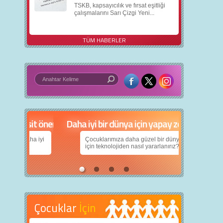
TSKB, kapsayıcılık ve fırsat eşitliği
çalışmalarını Sarı Çizgi Yeni...
TÜM HABERLER
in 5 basit öneri
Daha iyi bir dünya için yapay zekâ
nın daha iyi
Çocuklarımıza daha güzel bir dünya bırakabilmek
için teknolojiden nasıl yararlanırız?
Çocuklar
İçin