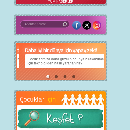
TÜM HABERLER
Daha iyi bir dünya için yapay zekâ
Çocuklarımıza daha güzel bir dünya bırakabilmek
için teknolojiden nasıl yararlanırız?
Çocuklar
İçin