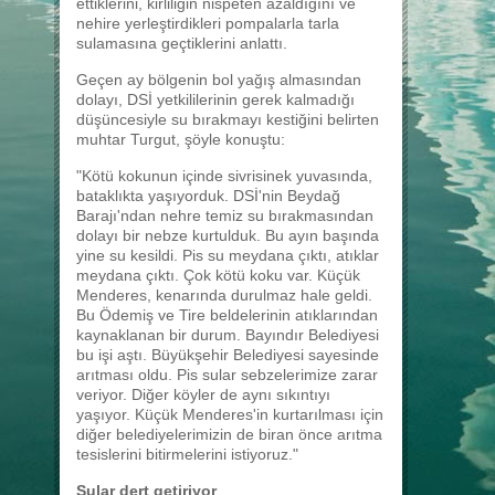
ettiklerini, kirliliğin nispeten azaldığını ve
nehire yerleştirdikleri pompalarla tarla
sulamasına geçtiklerini anlattı.
Geçen ay bölgenin bol yağış almasından
dolayı, DSİ yetkililerinin gerek kalmadığı
düşüncesiyle su bırakmayı kestiğini belirten
muhtar Turgut, şöyle konuştu:
"Kötü kokunun içinde sivrisinek yuvasında,
bataklıkta yaşıyorduk. DSİ'nin Beydağ
Barajı'ndan nehre temiz su bırakmasından
dolayı bir nebze kurtulduk. Bu ayın başında
yine su kesildi. Pis su meydana çıktı, atıklar
meydana çıktı. Çok kötü koku var. Küçük
Menderes, kenarında durulmaz hale geldi.
Bu Ödemiş ve Tire beldelerinin atıklarından
kaynaklanan bir durum. Bayındır Belediyesi
bu işi aştı. Büyükşehir Belediyesi sayesinde
arıtması oldu. Pis sular sebzelerimize zarar
veriyor. Diğer köyler de aynı sıkıntıyı
yaşıyor. Küçük Menderes'in kurtarılması için
diğer belediyelerimizin de biran önce arıtma
tesislerini bitirmelerini istiyoruz."
Sular dert getiriyor