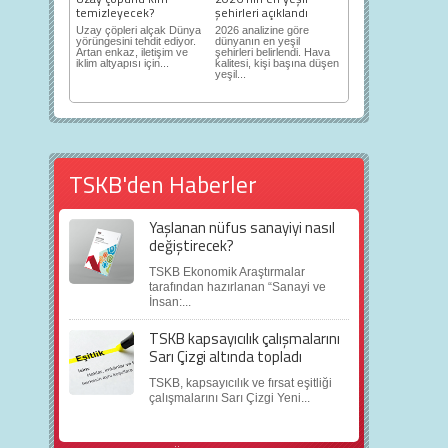
temizleyecek?
şehirleri açıklandı
Uzay çöpleri alçak Dünya
2026 analizine göre
yörüngesini tehdit ediyor.
dünyanın en yeşil
Artan enkaz, iletişim ve
şehirleri belirlendi. Hava
iklim altyapısı için...
kalitesi, kişi başına düşen
yeşil...
TSKB'den Haberler
Yaşlanan nüfus sanayiyi nasıl
değiştirecek?
TSKB Ekonomik Araştırmalar
tarafından hazırlanan “Sanayi ve
İnsan:...
TSKB kapsayıcılık çalışmalarını
Sarı Çizgi altında topladı
TSKB, kapsayıcılık ve fırsat eşitliği
çalışmalarını Sarı Çizgi Yeni...