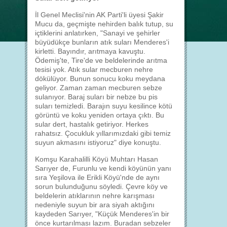
İl Genel Meclisi'nin AK Parti'li üyesi Şakir
Mucu da, geçmişte nehirden balık tutup, su
içtiklerini anlatırken, "Sanayi ve şehirler
büyüdükçe bunların atık suları Menderes'i
kirletti. Bayındır, arıtmaya kavuştu.
Ödemiş'te, Tire'de ve beldelerinde arıtma
tesisi yok. Atık sular mecburen nehre
dökülüyor. Bunun sonucu koku meydana
geliyor. Zaman zaman mecburen sebze
sulanıyor. Baraj suları bir nebze bu pis
suları temizledi. Barajın suyu kesilince kötü
görüntü ve koku yeniden ortaya çıktı. Bu
sular dert, hastalık getiriyor. Herkes
rahatsız. Çocukluk yıllarımızdaki gibi temiz
suyun akmasını istiyoruz" diye konuştu.
Komşu Karahalilli Köyü Muhtarı Hasan
Sarıyer de, Furunlu ve kendi köyünün yanı
sıra Yeşilova ile Erikli Köyü'nde de aynı
sorun bulunduğunu söyledi. Çevre köy ve
beldelerin atıklarının nehre karışması
nedeniyle suyun bir ara siyah aktığını
kaydeden Sarıyer, "Küçük Menderes'in bir
önce kurtarılması lazım. Buradan sebzeler