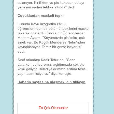
sulanıyor. Kirlilikten ve pis kokudan dolayı
yerleşim yerleri tehlike altında" dedi.
Çocuklardan maskeli tepki
Furunlu Köyü İlköğretim Okulu
öğrencilerinden bir bölümü tepkilerini maske
takarak gösterdi. 8'inci sınıf Öğrencilerden
Meltem Aytam, "Köyümüzde pis koku, çok
sinek var. Bu Küçük Menderes Nehri'nden
kaynaklanıyor. Temiz bir çevre istiyoruz"
dedi.
Sınıf arkadaşı Kadir Tofur da, "Gece
yatarken penceremizi açtığımızda çok pis
koku geliyor. Belediyelerimizin arıtma tesisi
yapmasını istiyoruz" diye konuştu.
Haberin sayfasına ulaşmak için tıklayın
En Çok Okunanlar