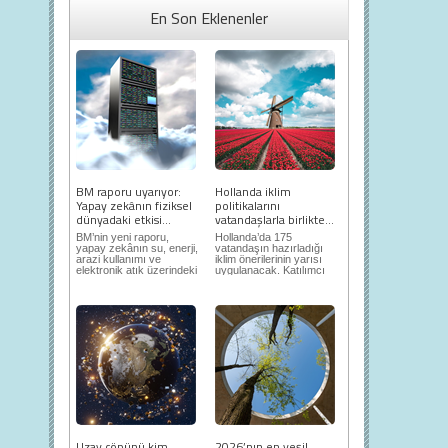
En Son Eklenenler
BM raporu uyarıyor:
Hollanda iklim
Yapay zekânın fiziksel
politikalarını
dünyadaki etkisi...
vatandaşlarla birlikte...
BM’nin yeni raporu,
Hollanda’da 175
yapay zekânın su, enerji,
vatandaşın hazırladığı
arazi kullanımı ve
iklim önerilerinin yarısı
elektronik atık üzerindeki
uygulanacak. Katılımcı
ortaya...
demokrasi,...
Uzay çöpünü kim
2026’nın en yeşil