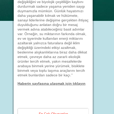
değişikliğini ve biyolojik çeşitliliğin kaybını
durdurmak sadece yaşama yeniden saygı
duymamızla mümkün. Günlük hayatımızı
daha yaşanabilir kılmak ve hükümete,
sanayi liderlerine değişime gerçekten ihtiyaç
duyulduğunu anlatan doğru bir mesaj
vermek adına atabileceğiniz basit adımlar
var. Örneğin, su miktarının farkında olmak,
ev ve işyerinde kullanılan enerji miktarını
azaltarak yalnızca faturalara değil iklim
değişikliği üzerindeki etkiyi azaltmak,
beslenme alışkanlıklarına biraz daha dikkat
etmek, çevreye daha az zararlı ekolojik
ürünler tercih etmek, yakın mesafelerde
arabaya binmek yerine yürümek, bisiklete
binmek veya toplu taşıma araçlarını tercih
etmek bunlardan sadece bir kaçı.''
Haberin sayfasına ulaşmak için tıklayın
En Çok Okunanlar