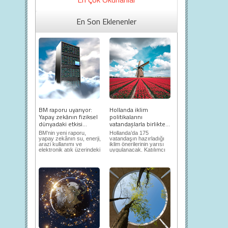
En Son Eklenenler
BM raporu uyarıyor:
Hollanda iklim
Yapay zekânın fiziksel
politikalarını
dünyadaki etkisi...
vatandaşlarla birlikte...
BM’nin yeni raporu,
Hollanda’da 175
yapay zekânın su, enerji,
vatandaşın hazırladığı
arazi kullanımı ve
iklim önerilerinin yarısı
elektronik atık üzerindeki
uygulanacak. Katılımcı
ortaya...
demokrasi,...