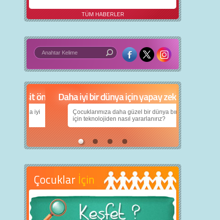
TÜM HABERLER
Daha iyi bir dünya için yapay zekâ
Çocuklarımıza daha güzel bir dünya bırakabilmek
için teknolojiden nasıl yararlanırız?
Çocuklar
İçin