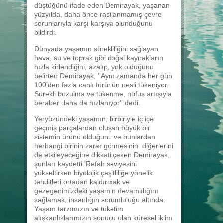
düştüğünü ifade eden Demirayak, yaşanan
yüzyılda, daha önce rastlanmamış çevre
sorunlarıyla karşı karşıya olunduğunu
bildirdi.
Dünyada yaşamın sürekliliğini sağlayan
hava, su ve toprak gibi doğal kaynakların
hızla kirlendiğini, azalıp, yok olduğunu
belirten Demirayak, ''Aynı zamanda her gün
100'den fazla canlı türünün nesli tükeniyor.
Sürekli bozulma ve tükenme, nüfus artışıyla
beraber daha da hızlanıyor'' dedi.
Yeryüzündeki yaşamın, birbiriyle iç içe
geçmiş parçalardan oluşan büyük bir
sistemin ürünü olduğunu ve bunlardan
herhangi birinin zarar görmesinin diğerlerini
de etkileyeceğine dikkati çeken Demirayak,
şunları kaydetti:'Refah seviyesini
yükseltirken biyolojik çeşitliliğe yönelik
tehditleri ortadan kaldırmak ve
gezegenimizdeki yaşamın devamlılığını
sağlamak, insanlığın sorumluluğu altında.
Yaşam tarzımızın ve tüketim
alışkanlıklarımızın sonucu olan küresel iklim