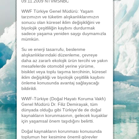
09.11.2009 NTVMSNBC
WWF Türkiye Genel Müdürü: Yaşam
tarzımızın ve tüketim alışkanlıklarımızın
sonucu olan küresel iklim değişikliğini ve
biyolojik çeşitliliğin kaybını durdurmak
sadece yaşama yeniden saygı duymamızla
mümkün.
Su ve enerji tasarrufu, beslenme
alışkanlıklarındaki düzenleme, çevreye
daha az zararlı ekolojik ürün tercihi ve yakın
mesafelerde otomobil yerine yürüme,
bisiklet veya toplu taşıma tercihinin, küresel
iklim değişikliği ve biyolojik çeşitlilik kaybını
önleme konusunda avantaj sağlayacağı
bildirildi.
WWF-Türkiye (Doğal Hayatı Koruma Vakfı)
Genel Müdürü Dr. Filiz Demirayak, tüm
dünyada olduğu gibi Türkiye'de de doğal
kaynakların korunmasının, gelecek kuşaklar
için yaşamsal önem taşıdığını belirtti.
Doğal kaynakların korunması konusunda
toplumun her kesimine önemli görevler