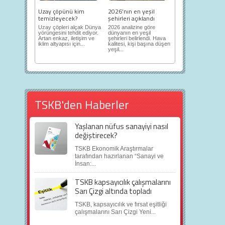
Uzay çöpünü kim
2026’nın en yeşil
temizleyecek?
şehirleri açıklandı
Uzay çöpleri alçak Dünya
2026 analizine göre
yörüngesini tehdit ediyor.
dünyanın en yeşil
Artan enkaz, iletişim ve
şehirleri belirlendi. Hava
iklim altyapısı için...
kalitesi, kişi başına düşen
yeşil...
TSKB'den Haberler
Yaşlanan nüfus sanayiyi nasıl
değiştirecek?
TSKB Ekonomik Araştırmalar
tarafından hazırlanan “Sanayi ve
İnsan:...
TSKB kapsayıcılık çalışmalarını
Sarı Çizgi altında topladı
TSKB, kapsayıcılık ve fırsat eşitliği
çalışmalarını Sarı Çizgi Yeni...