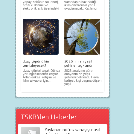
yapay zekânın su, enerji,
vatandaşın hazırladığı
arazi kullanımı ve
iklim önerilerinin yarısı
elektronik atık üzerindeki
uygulanacak. Katılımcı
ortaya...
demokrasi,...
Uzay çöpünü kim
2026’nın en yeşil
temizleyecek?
şehirleri açıklandı
Uzay çöpleri alçak Dünya
2026 analizine göre
yörüngesini tehdit ediyor.
dünyanın en yeşil
Artan enkaz, iletişim ve
şehirleri belirlendi. Hava
iklim altyapısı için...
kalitesi, kişi başına düşen
yeşil...
TSKB'den Haberler
Yaşlanan nüfus sanayiyi nasıl