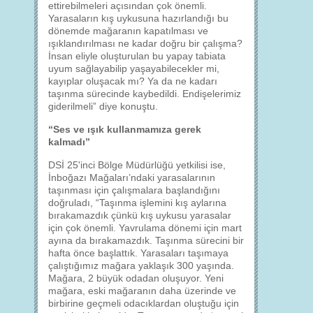
ettirebilmeleri açısından çok önemli.
Yarasaların kış uykusuna hazırlandığı bu
dönemde mağaranın kapatılması ve
ışıklandırılması ne kadar doğru bir çalışma?
İnsan eliyle oluşturulan bu yapay tabiata
uyum sağlayabilip yaşayabilecekler mi,
kayıplar oluşacak mı? Ya da ne kadarı
taşınma sürecinde kaybedildi. Endişelerimiz
giderilmeli” diye konuştu.
“Ses ve ışık kullanmamıza gerek
kalmadı”
DSİ 25'inci Bölge Müdürlüğü yetkilisi ise,
İnboğazı Mağaları’ndaki yarasalarının
taşınması için çalışmalara başlandığını
doğruladı, “Taşınma işlemini kış aylarına
bırakamazdık çünkü kış uykusu yarasalar
için çok önemli. Yavrulama dönemi için mart
ayına da bırakamazdık. Taşınma sürecini bir
hafta önce başlattık. Yarasaları taşımaya
çalıştığımız mağara yaklaşık 300 yaşında.
Mağara, 2 büyük odadan oluşuyor. Yeni
mağara, eski mağaranın daha üzerinde ve
birbirine geçmeli odacıklardan oluştuğu için