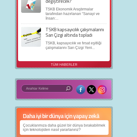
değiştirecek?
TSKB Ekonomik Araştırmalar
tarafından hazırlanan “Sanayi ve
İnsan:...
TSKB kapsayıcılık çalışmalarını
Sarı Çizgi altında topladı
TSKB, kapsayıcılık ve fırsat eşitliği
çalışmalarını Sarı Çizgi Yeni...
TÜM HABERLER
Daha iyi bir dünya için yapay zekâ
Çocuklarımıza daha güzel bir dünya bırakabilmek
için teknolojiden nasıl yararlanırız?