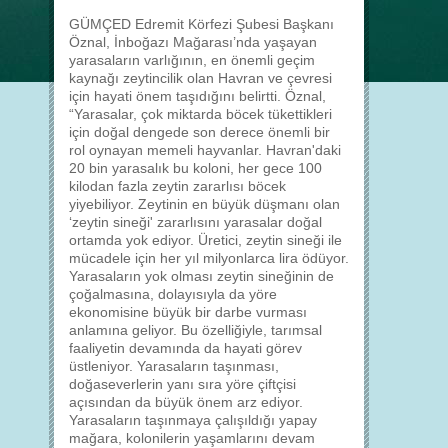
GÜMÇED Edremit Körfezi Şubesi Başkanı
Öznal, İnboğazı Mağarası’nda yaşayan
yarasaların varlığının, en önemli geçim
kaynağı zeytincilik olan Havran ve çevresi
için hayati önem taşıdığını belirtti. Öznal,
“Yarasalar, çok miktarda böcek tükettikleri
için doğal dengede son derece önemli bir
rol oynayan memeli hayvanlar. Havran'daki
20 bin yarasalık bu koloni, her gece 100
kilodan fazla zeytin zararlısı böcek
yiyebiliyor. Zeytinin en büyük düşmanı olan
‘zeytin sineği' zararlısını yarasalar doğal
ortamda yok ediyor. Üretici, zeytin sineği ile
mücadele için her yıl milyonlarca lira ödüyor.
Yarasaların yok olması zeytin sineğinin de
çoğalmasına, dolayısıyla da yöre
ekonomisine büyük bir darbe vurması
anlamına geliyor. Bu özelliğiyle, tarımsal
faaliyetin devamında da hayati görev
üstleniyor. Yarasaların taşınması,
doğaseverlerin yanı sıra yöre çiftçisi
açısından da büyük önem arz ediyor.
Yarasaların taşınmaya çalışıldığı yapay
mağara, kolonilerin yaşamlarını devam