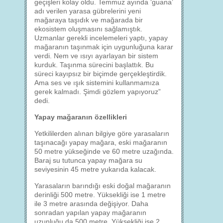
geçişleri kolay oldu. Temmuz ayında ‘guana’
adı verilen yarasa gübrelerini yeni
mağaraya taşıdık ve mağarada bir
ekosistem oluşmasını sağlamıştık.
Uzmanlar gerekli incelemeleri yaptı, yapay
mağaranın taşınmak için uygunluğuna karar
verdi. Nem ve ısıyı ayarlayan bir sistem
kurduk. Taşınma sürecini başlattık. Bu
süreci kayıpsız bir biçimde gerçekleştirdik.
Ama ses ve ışık sistemini kullanmamıza
gerek kalmadı. Şimdi gözlem yapıyoruz”
dedi.
Yapay mağaranın özellikleri
Yetkililerden alınan bilgiye göre yarasaların
taşınacağı yapay mağara, eski mağaranın
50 metre yükseğinde ve 60 metre uzağında.
Baraj su tutunca yapay mağara su
seviyesinin 45 metre yukarıda kalacak.
Yarasaların barındığı eski doğal mağaranın
derinliği 500 metre. Yüksekliği ise 1 metre
ile 3 metre arasında değişiyor. Daha
sonradan yapılan yapay mağaranın
uzunluğu da 500 metre. Yüksekliği ise 2