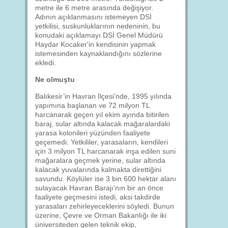
metre ile 6 metre arasında değişiyor.
Adının açıklanmasını istemeyen DSİ
yetkilisi, suskunluklarının nedeninin, bu
konudaki açıklamayı DSİ Genel Müdürü
Haydar Kocaker'in kendisinin yapmak
istemesinden kaynaklandığını sözlerine
ekledi.
Ne olmuştu
Balıkesir’in Havran İlçesi’nde, 1995 yılında
yapımına başlanan ve 72 milyon TL
harcanarak geçen yıl ekim ayında bitirilen
baraj, sular altında kalacak mağaralardaki
yarasa kolonileri yüzünden faaliyete
geçemedi. Yetkililer, yarasaların, kendileri
için 3 milyon TL harcanarak inşa edilen suni
mağaralara geçmek yerine, sular altında
kalacak yuvalarında kalmakta direttiğini
savundu. Köylüler ise 3 bin 600 hektar alanı
sulayacak Havran Barajı’nın bir an önce
faaliyete geçmesini istedi, aksi takdirde
yarasaları zehirleyeceklerini söyledi. Bunun
üzerine, Çevre ve Orman Bakanlığı ile iki
üniversiteden gelen teknik ekip,