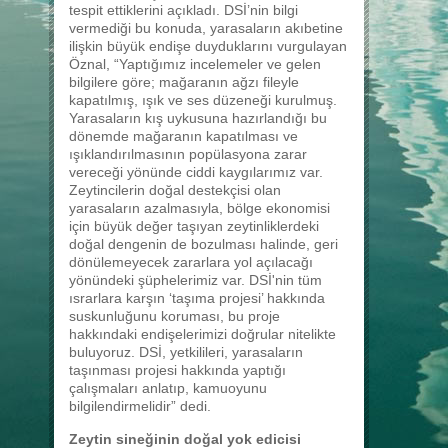
tespit ettiklerini açıkladı. DSİ’nin bilgi
vermediği bu konuda, yarasaların akıbetine
ilişkin büyük endişe duyduklarını vurgulayan
Öznal, “Yaptığımız incelemeler ve gelen
bilgilere göre; mağaranın ağzı fileyle
kapatılmış, ışık ve ses düzeneği kurulmuş.
Yarasaların kış uykusuna hazırlandığı bu
dönemde mağaranın kapatılması ve
ışıklandırılmasının popülasyona zarar
vereceği yönünde ciddi kaygılarımız var.
Zeytincilerin doğal destekçisi olan
yarasaların azalmasıyla, bölge ekonomisi
için büyük değer taşıyan zeytinliklerdeki
doğal dengenin de bozulması halinde, geri
dönülemeyecek zararlara yol açılacağı
yönündeki şüphelerimiz var. DSİ'nin tüm
ısrarlara karşın ‘taşıma projesi’ hakkında
suskunluğunu koruması, bu proje
hakkındaki endişelerimizi doğrular nitelikte
buluyoruz. DSİ, yetkilileri, yarasaların
taşınması projesi hakkında yaptığı
çalışmaları anlatıp, kamuoyunu
bilgilendirmelidir” dedi.
Zeytin sineğinin doğal yok edicisi