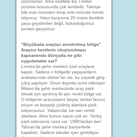
yürürsünüz. Ama özellikle biz Türkler
yürüme konusunda çok tembeliz. Taksiye
bile evin önünden binip evin önünde inmek
istiyoruz. Yolun karşısına 20 metre ilerideki
yaya geçidinden değil, bulunduğumuz
yerden geçiyoruz.
"Büyükada araçtan arındırılmış bölge"
Araçsız kentlerin oluşturulması
kapsamında dünyada ne gibi
uygulamalar var?
Londra'da şehir merkezi özel araçlara
kapalı. Sadece o bölgede yaşayanların
arabalarında sticker'lar var, bu sayede giriş-
çıkış yapılıyor. Onun dışında ücret ödeniyor.
Milano'da şehir merkezinde araç park
etmek için ayrılmış iki ayrı renkli bölge var.
O bölgenin aracıysanız beyaz sticker'larınız
oluyor ve beyazla çizilmiş alanlara park
ediyorsunuz. Yabancılar ise sarı renkli
alanlara. Ama bunun sayısı çok az. Yanlış
park ederseniz ceza var. 1990'lardan beri
Tahran'da şehir merkezi bariyerlerle
kapalıdır. Sadece taksiler içeri girebiliyor.