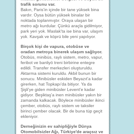
trafik sorunu var.
Bakın, Paris'in içinde bir tane yüksek bina
vardır. Oysa bütün yüksek binalar bir
noktada toplanmıştır. Oraya ulaşan bir
metro ağı kurdular. Çünkü araçla gidilmiyor,
park yeri yok. Maslak'ta ise bina var, ulaşım
yok. Kavşak ve köprü bile yeni yapılıyor.
Birçok kişi de vapura, otobüse ve
oradan metroya binerek ulaşım sağlıyor.
Otobüs, minibüs, raylı sistem, metro, vapur,
feribot ve banliyö treni birbirine entegre
edildi. Transfer merkezleri oluşturuldu.
Aktarma sistemi kuruldu. Akbil bunun bir
sonucu. Minibüsler eskiden Beyazıt'a kadar
girerken, hat Topkapı'da bitiyor. Ya da
Şişli'ye giden minibüsler Levent'e kadar
gidiyor. Beşiktaş'a inen minibüsler yakın bir
zamanda kalkacak. Böylece minibüsler ikinci
çember, otobüs, raylı sistem ve taksiler
birinci çember olacak. Bir de buna tüp geçit
ekleniyor.
Derneğinizin ev sahipliğiyle Dünya
Otomobilsizler Ağı, Türkiye'de araçsız ve