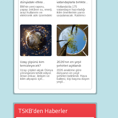
dünyadaki etkisi...
vatandaşlarla birlikte...
BM’nin yeni raporu,
Hollanda’da 175
yapay zekânın su, enerji,
vatandaşın hazırladığı
arazi kullanımı ve
iklim önerilerinin yarısı
elektronik atık üzerindeki
uygulanacak. Katılımcı
ortaya...
demokrasi,...
Uzay çöpünü kim
2026’nın en yeşil
temizleyecek?
şehirleri açıklandı
Uzay çöpleri alçak Dünya
2026 analizine göre
yörüngesini tehdit ediyor.
dünyanın en yeşil
Artan enkaz, iletişim ve
şehirleri belirlendi. Hava
iklim altyapısı için...
kalitesi, kişi başına düşen
yeşil...
TSKB'den Haberler