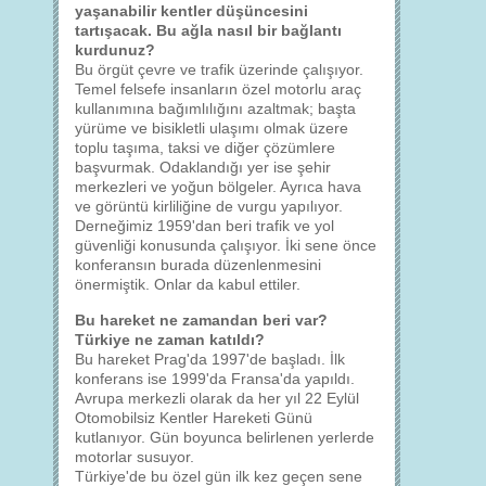
yaşanabilir kentler düşüncesini
tartışacak. Bu ağla nasıl bir bağlantı
kurdunuz?
Bu örgüt çevre ve trafik üzerinde çalışıyor.
Temel felsefe insanların özel motorlu araç
kullanımına bağımlılığını azaltmak; başta
yürüme ve bisikletli ulaşımı olmak üzere
toplu taşıma, taksi ve diğer çözümlere
başvurmak. Odaklandığı yer ise şehir
merkezleri ve yoğun bölgeler. Ayrıca hava
ve görüntü kirliliğine de vurgu yapılıyor.
Derneğimiz 1959'dan beri trafik ve yol
güvenliği konusunda çalışıyor. İki sene önce
konferansın burada düzenlenmesini
önermiştik. Onlar da kabul ettiler.
Bu hareket ne zamandan beri var?
Türkiye ne zaman katıldı?
Bu hareket Prag'da 1997'de başladı. İlk
konferans ise 1999'da Fransa'da yapıldı.
Avrupa merkezli olarak da her yıl 22 Eylül
Otomobilsiz Kentler Hareketi Günü
kutlanıyor. Gün boyunca belirlenen yerlerde
motorlar susuyor.
Türkiye'de bu özel gün ilk kez geçen sene