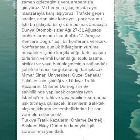
zaman gideceğimiz yere arabamızla
gidiyoruz. Ve her yola çıkışımızda aynı
manzarayla karşılaşıyoruz: Trafikte geçen
saatler, artan sinir katsayısı, park sorunu...
İşte bu gidişata bir çözüm bulmak amacıyla
Dünya Otomobilsizler Ağı 27-31 Ağustos
tarihleri arasında İstanbul'da "7. Araçsız
Kentlere Doğru" adlı bir konferans verecek.
Konferansta günlük ihtiyaçların yürüme
mesafeleri içinde karşılandığı, farklı ulaşım
türlerinin verimli kullanıldığı, toplu taşıma,
bisiklet ve yaya bütünleşmesinin sağlandığı
şehirlerin nasıl kurgulanacağı tartışılacak.
Mimar Sinan Üniversitesi Güzel Sanatlar
Fakültesi'nin işbirliği ve Türkiye Trafik
Kazalarını Önleme Derneği'nin ev
sahipliğinde yapılacak organizasyon
İstanbul'un trafik ve yaşanabilirlik sorununa
ışık tutmaya çalışacak. İnsanların trafikteki
alışkanlıklarına ve tembelliklerine bir son
vermeleri dilenecek!
Türkiye Trafik Kazalarını Önleme Derneği
Başkanı Hitay Güner bu konuyla ilgili
sorularımızı yanıtladı.