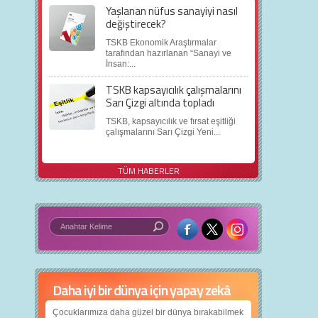
Yaşlanan nüfus sanayiyi nasıl
değiştirecek?
TSKB Ekonomik Araştırmalar
tarafından hazırlanan “Sanayi ve
İnsan:...
TSKB kapsayıcılık çalışmalarını
Sarı Çizgi altında topladı
TSKB, kapsayıcılık ve fırsat eşitliği
çalışmalarını Sarı Çizgi Yeni...
TÜM HABERLER
Daha iyi bir dünya için yapay zekâ
Çocuklarımıza daha güzel bir dünya bırakabilmek