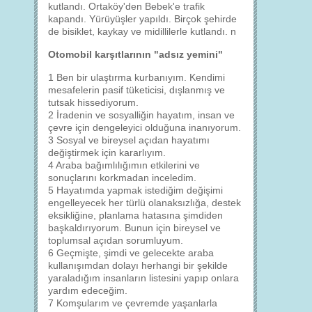
kutlandı. Ortaköy'den Bebek'e trafik
kapandı. Yürüyüşler yapıldı. Birçok şehirde
de bisiklet, kaykay ve midillilerle kutlandı. n
Otomobil karşıtlarının "adsız yemini"
1 Ben bir ulaştırma kurbanıyım. Kendimi
mesafelerin pasif tüketicisi, dışlanmış ve
tutsak hissediyorum.
2 İradenin ve sosyalliğin hayatım, insan ve
çevre için dengeleyici olduğuna inanıyorum.
3 Sosyal ve bireysel açıdan hayatımı
değiştirmek için kararlıyım.
4 Araba bağımlılığımın etkilerini ve
sonuçlarını korkmadan inceledim.
5 Hayatımda yapmak istediğim değişimi
engelleyecek her türlü olanaksızlığa, destek
eksikliğine, planlama hatasına şimdiden
başkaldırıyorum. Bunun için bireysel ve
toplumsal açıdan sorumluyum.
6 Geçmişte, şimdi ve gelecekte araba
kullanışımdan dolayı herhangi bir şekilde
yaraladığım insanların listesini yapıp onlara
yardım edeceğim.
7 Komşularım ve çevremde yaşanlarla