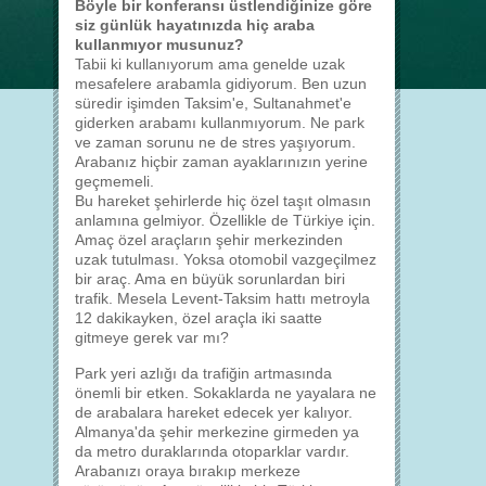
Böyle bir konferansı üstlendiğinize göre
siz günlük hayatınızda hiç araba
kullanmıyor musunuz?
Tabii ki kullanıyorum ama genelde uzak
mesafelere arabamla gidiyorum. Ben uzun
süredir işimden Taksim'e, Sultanahmet'e
giderken arabamı kullanmıyorum. Ne park
ve zaman sorunu ne de stres yaşıyorum.
Arabanız hiçbir zaman ayaklarınızın yerine
geçmemeli.
Bu hareket şehirlerde hiç özel taşıt olmasın
anlamına gelmiyor. Özellikle de Türkiye için.
Amaç özel araçların şehir merkezinden
uzak tutulması. Yoksa otomobil vazgeçilmez
bir araç. Ama en büyük sorunlardan biri
trafik. Mesela Levent-Taksim hattı metroyla
12 dakikayken, özel araçla iki saatte
gitmeye gerek var mı?
Park yeri azlığı da trafiğin artmasında
önemli bir etken. Sokaklarda ne yayalara ne
de arabalara hareket edecek yer kalıyor.
Almanya'da şehir merkezine girmeden ya
da metro duraklarında otoparklar vardır.
Arabanızı oraya bırakıp merkeze