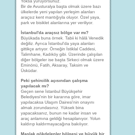
Yoksa yürüyorsunuz.
Bir de Avusturalya başta olmak üzere bazı
ülkelerde yeni yapılan yerleşim alanları
araçsız kent mantığıyla oluyor. Özel yaya,
park ve bisiklet alanlarına yer veriliyor.
İstanbul'da araçsız bölge var mı?
Büyükada buna örnek. Tabii ki hâlâ Venedik
değiliz. Ayrıca İstanbul'da yaya alanları
gittikçe artıyor. Örneğin İstiklal Caddesi,
Talimhane, Kadıköy gibi. Üzerinde çalışılan
diğer bölgeler ise başta Sirkeci olmak üzere
Eminönü, Fatih, Aksaray, Taksim ve
Üsküdar.
Peki şehircilik açısından çalışma
yapılacak mı?
Geçen sene İstanbul Büyükşehir
Belediyesi'nin bir kararına göre, imar
yapılacaksa Ulaşım Dairesi'nin onayını
almak zorundasınız. Yüksek bina
yapacaksanız, bunun ne kadar insan ve
araç anlamına geldiği hesaplanıyor. Yolun
kaldırıp kaldırmayacağına bakılıyor.
Maslak gökdelenler bölgesi ve büyük bir