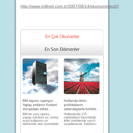
http://www.milliyet.com.tr/2007/08/14/ekonomi/eko01.html
En Çok Okunanlar
En Son Eklenenler
BM raporu uyarıyor:
Hollanda iklim
Yapay zekânın fiziksel
politikalarını
dünyadaki etkisi...
vatandaşlarla birlikte...
BM’nin yeni raporu,
Hollanda’da 175
yapay zekânın su, enerji,
vatandaşın hazırladığı
arazi kullanımı ve
iklim önerilerinin yarısı
elektronik atık üzerindeki
uygulanacak. Katılımcı
ortaya...
demokrasi,...