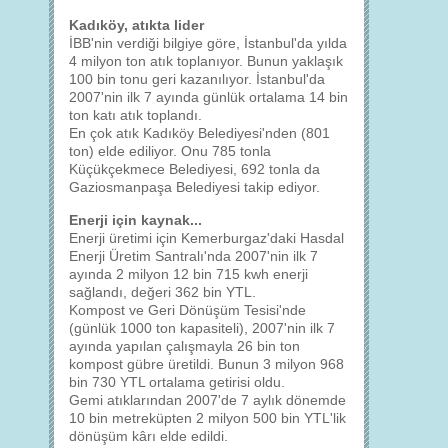
Kadıköy, atıkta lider
İBB'nin verdiği bilgiye göre, İstanbul'da yılda
4 milyon ton atık toplanıyor. Bunun yaklaşık
100 bin tonu geri kazanılıyor. İstanbul'da
2007'nin ilk 7 ayında günlük ortalama 14 bin
ton katı atık toplandı.
En çok atık Kadıköy Belediyesi'nden (801
ton) elde ediliyor. Onu 785 tonla
Küçükçekmece Belediyesi, 692 tonla da
Gaziosmanpaşa Belediyesi takip ediyor.
Enerji için kaynak...
Enerji üretimi için Kemerburgaz'daki Hasdal
Enerji Üretim Santralı'nda 2007'nin ilk 7
ayında 2 milyon 12 bin 715 kwh enerji
sağlandı, değeri 362 bin YTL.
Kompost ve Geri Dönüşüm Tesisi'nde
(günlük 1000 ton kapasiteli), 2007'nin ilk 7
ayında yapılan çalışmayla 26 bin ton
kompost gübre üretildi. Bunun 3 milyon 968
bin 730 YTL ortalama getirisi oldu.
Gemi atıklarından 2007'de 7 aylık dönemde
10 bin metreküpten 2 milyon 500 bin YTL'lik
dönüşüm kârı elde edildi.