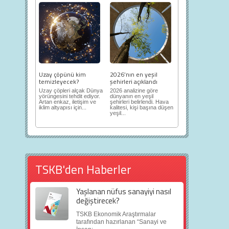
Uzay çöpünü kim
2026’nın en yeşil
temizleyecek?
şehirleri açıklandı
Uzay çöpleri alçak Dünya
2026 analizine göre
yörüngesini tehdit ediyor.
dünyanın en yeşil
Artan enkaz, iletişim ve
şehirleri belirlendi. Hava
iklim altyapısı için...
kalitesi, kişi başına düşen
yeşil...
TSKB'den Haberler
Yaşlanan nüfus sanayiyi nasıl
değiştirecek?
TSKB Ekonomik Araştırmalar
tarafından hazırlanan “Sanayi ve