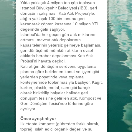
Yılda yaklaşık 4 milyon ton çöp toplayan
İstanbul Büyükşehir Belediyesi (İBB), geri
dönüşüm çalışması 'Katı Atık Projesi'yle,
atığın yaklaşık 100 bin tonunu geri
kazanarak çöpten kasasına 10 milyon YTL
değerinde gelir sağlıyor.
İstanbul'da her geçen gün atık miktarının
artması, mevcut atık depolarının
kapasitelerinin yetersiz gelmeye başlaması,
geri dönüşümü mümkün atıkların evsel
atıklarla beraber depolanması Katı Atık
Projesi'ni hayata geçirdi.
Katı atığın dönüşüm serüveni, uygulama
planına göre belirlenen konut ve işyeri gibi
yerlerden poşetinde veya toplama
konteynerinde toplanmasıyla başlıyor. Kâğıt,
karton, plastik, metal, cam gibi karışık
olarak biriktirilip balyalar halinde geri
dönüşüm tesisine getirilen atık, Kompost ve
Geri Dönüşüm Tesisi'nde türlerine göre
ayrılıyor.
Önce ayrıştırılıyor
İlk etapta kompost (gübreden farklı olarak,
toprağı ıslah edici organik değeri ve su