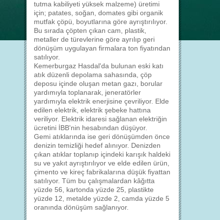
tutma kabiliyeti yüksek malzeme) üretimi
için; patates, soğan, domates gibi organik
mutfak çöpü, boyutlarına göre ayrıştırılıyor.
Bu sırada çöpten çıkan cam, plastik,
metaller de türevlerine göre ayrılıp geri
dönüşüm uygulayan firmalara ton fiyatından
satılıyor.
Kemerburgaz Hasdal'da bulunan eski katı
atık düzenli depolama sahasında, çöp
deposu içinde oluşan metan gazı, borular
yardımıyla toplanarak, jeneratörler
yardımıyla elektrik enerjisine çevriliyor. Elde
edilen elektrik, elektrik şebeke hattına
veriliyor. Elektrik idaresi sağlanan elektriğin
ücretini İBB'nin hesabından düşüyor.
Gemi atıklarında ise geri dönüşümden önce
denizin temizliği hedef alınıyor. Denizden
çıkan atıklar toplanıp içindeki karışık haldeki
su ve yakıt ayrıştırılıyor ve elde edilen ürün,
çimento ve kireç fabrikalarına düşük fiyattan
satılıyor. Tüm bu çalışmalardan kâğıtta
yüzde 56, kartonda yüzde 25, plastikte
yüzde 12, metalde yüzde 2, camda yüzde 5
oranında dönüşüm sağlanıyor.