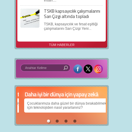
İnsan:...
TSKB kapsayıcılık çalışmalarını
Sarı Çizgi altında topladı
TSKB, kapsayıcılık ve fırsat eşitliği
çalışmalarını Sarı Çizgi Yeni...
TÜM HABERLER
Daha iyi bir dünya için yapay zekâ
Çocuklarımıza daha güzel bir dünya bırakabilmek
için teknolojiden nasıl yararlanırız?