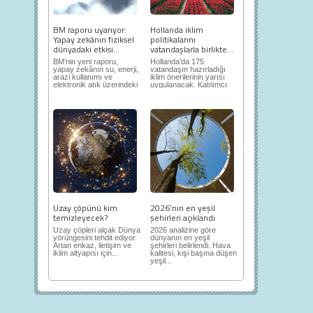
BM raporu uyarıyor:
Hollanda iklim
Yapay zekânın fiziksel
politikalarını
dünyadaki etkisi...
vatandaşlarla birlikte...
BM’nin yeni raporu,
Hollanda’da 175
yapay zekânın su, enerji,
vatandaşın hazırladığı
arazi kullanımı ve
iklim önerilerinin yarısı
elektronik atık üzerindeki
uygulanacak. Katılımcı
ortaya...
demokrasi,...
Uzay çöpünü kim
2026’nın en yeşil
temizleyecek?
şehirleri açıklandı
Uzay çöpleri alçak Dünya
2026 analizine göre
yörüngesini tehdit ediyor.
dünyanın en yeşil
Artan enkaz, iletişim ve
şehirleri belirlendi. Hava
iklim altyapısı için...
kalitesi, kişi başına düşen
yeşil...