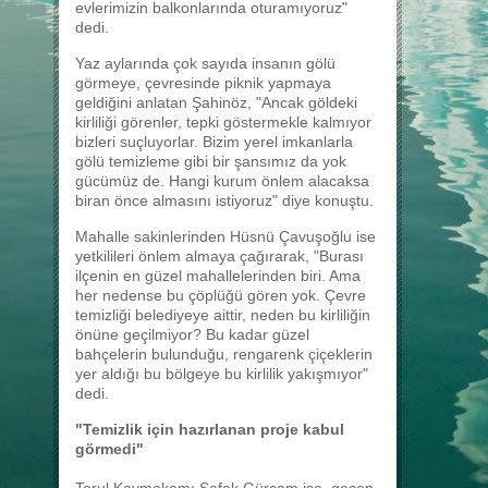
evlerimizin balkonlarında oturamıyoruz"
dedi.
Yaz aylarında çok sayıda insanın gölü
görmeye, çevresinde piknik yapmaya
geldiğini anlatan Şahinöz, "Ancak göldeki
kirliliği görenler, tepki göstermekle kalmıyor
bizleri suçluyorlar. Bizim yerel imkanlarla
gölü temizleme gibi bir şansımız da yok
gücümüz de. Hangi kurum önlem alacaksa
biran önce almasını istiyoruz" diye konuştu.
Mahalle sakinlerinden Hüsnü Çavuşoğlu ise
yetkilileri önlem almaya çağırarak, "Burası
ilçenin en güzel mahallelerinden biri. Ama
her nedense bu çöplüğü gören yok. Çevre
temizliği belediyeye aittir, neden bu kirliliğin
önüne geçilmiyor? Bu kadar güzel
bahçelerin bulunduğu, rengarenk çiçeklerin
yer aldığı bu bölgeye bu kirlilik yakışmıyor"
dedi.
"Temizlik için hazırlanan proje kabul
görmedi"