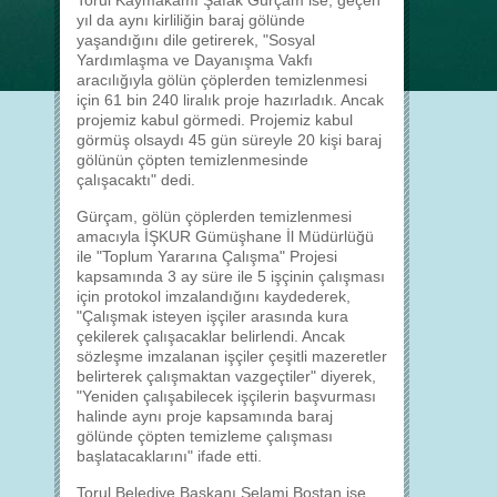
Torul Kaymakamı Şafak Gürçam ise, geçen
yıl da aynı kirliliğin baraj gölünde
yaşandığını dile getirerek, "Sosyal
Yardımlaşma ve Dayanışma Vakfı
aracılığıyla gölün çöplerden temizlenmesi
için 61 bin 240 liralık proje hazırladık. Ancak
projemiz kabul görmedi. Projemiz kabul
görmüş olsaydı 45 gün süreyle 20 kişi baraj
gölünün çöpten temizlenmesinde
çalışacaktı" dedi.
Gürçam, gölün çöplerden temizlenmesi
amacıyla İŞKUR Gümüşhane İl Müdürlüğü
ile "Toplum Yararına Çalışma" Projesi
kapsamında 3 ay süre ile 5 işçinin çalışması
için protokol imzalandığını kaydederek,
"Çalışmak isteyen işçiler arasında kura
çekilerek çalışacaklar belirlendi. Ancak
sözleşme imzalanan işçiler çeşitli mazeretler
belirterek çalışmaktan vazgeçtiler" diyerek,
"Yeniden çalışabilecek işçilerin başvurması
halinde aynı proje kapsamında baraj
gölünde çöpten temizleme çalışması
başlatacaklarını" ifade etti.
Torul Belediye Başkanı Selami Bostan ise