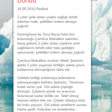
16.05.2010 Radikal
2 yıldır göle atılan çöpler sağlığı tehdit
ederken halk, yetkilileri önlem almaya
çağırdı.
Gümüşhane’de Torul Baraj Gölü’nün
bulunduğu Çamlıca Mahallesi sakinleri,
baraj gölüne 2 yıldır atılan çöplerin artık
sağlıklarını tehdit eder hale geldiğini
savunarak, yetkilileri önlem almaya çağırdı.
Çamlıca Mahallesi muhtarı Metin Şahinöz,
gölde 2 yıldır yaşanan kirliliğin adeta çevre
katliamına dönüştüğünü iddia etti.
Göldeki kirliliği anlatmaya kelimelerin
yetmeyeceğini belirten Şahinöz, "Sesimize
kulak veren yok. Göl adeta çöplüğe
dönüştü. Çöplerin içinde ne aranırsa
bulunacak kadar kirlilik var. Telef olmuş
hayvan ölüleri bile var. Çöpler oldukça kötü
bir koku yayıyor. Göl adeta sineklerin yuvası
haline geldi. Kokudan ve sineklerden